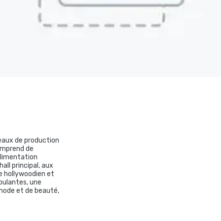
reaux de production
comprend de
alimentation
all principal, aux
le hollywoodien et
oulantes, une
 mode et de beauté,