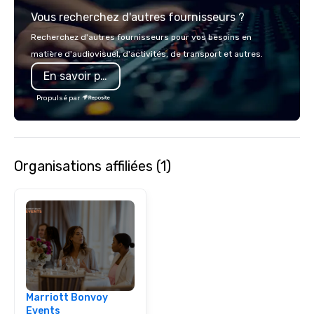
group dining, plus full
Vous recherchez d'autres fournisseurs ?
catering and contactl
delivery options.
Recherchez d'autres fournisseurs pour vos besoins en
matière d'audiovisuel, d'activités, de transport et autres.
En savoir plus
Propulsé par
Organisations affiliées (1)
Marriott Bonvoy
Events