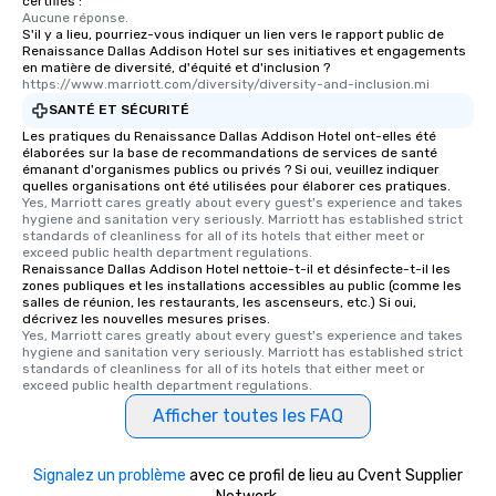
certifiés :
Aucune réponse.
S'il y a lieu, pourriez-vous indiquer un lien vers le rapport public de
Renaissance Dallas Addison Hotel sur ses initiatives et engagements
en matière de diversité, d'équité et d'inclusion ?
https://www.marriott.com/diversity/diversity-and-inclusion.mi
SANTÉ ET SÉCURITÉ
Les pratiques du Renaissance Dallas Addison Hotel ont-elles été
élaborées sur la base de recommandations de services de santé
émanant d'organismes publics ou privés ? Si oui, veuillez indiquer
quelles organisations ont été utilisées pour élaborer ces pratiques.
Yes, Marriott cares greatly about every guest's experience and takes 
hygiene and sanitation very seriously. Marriott has established strict 
standards of cleanliness for all of its hotels that either meet or 
exceed public health department regulations. 
Renaissance Dallas Addison Hotel nettoie-t-il et désinfecte-t-il les
zones publiques et les installations accessibles au public (comme les
salles de réunion, les restaurants, les ascenseurs, etc.) Si oui,
décrivez les nouvelles mesures prises.
Yes, Marriott cares greatly about every guest's experience and takes 
hygiene and sanitation very seriously. Marriott has established strict 
standards of cleanliness for all of its hotels that either meet or 
exceed public health department regulations. 
Afficher toutes les FAQ
Signalez un problème
avec ce profil de lieu au Cvent Supplier