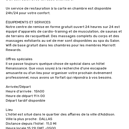
Un service de restauration à la carte en chambre est disponible 
24h/24 pour votre confort.

ÉQUIPEMENTS ET SERVICES

Notre centre de remise en forme gratuit ouvert 24 heures sur 24 est 
équipé d'appareils de cardio-training et de musculation, de saunas et 
de terrains de racquetball. Des massages complets du corps et des 
massages exfoliants au sel de mer sont disponibles au spa du Salon. 
Wifi de base gratuit dans les chambres pour les membres Marriott 
Rewards.

Offres spéciales

Il se passe toujours quelque chose de spécial dans un hôtel 
Renaissance. Que vous soyez à la recherche d'une escapade 
amusante ou d'un lieu pour organiser votre prochain événement 
professionnel, nous avons un forfait qui répondra à vos besoins. 

Arrivée/Départ

Heure d'arrivée : 15h00 

Heure de départ 11 h 00 

Départ tardif disponible 

Lieu

L'hôtel est situé dans le quartier des affaires de la ville d'Addison. 

Ville la plus proche : DALLAS 

Distance depuis l'hôtel : 11,0 MI 

Heure locale 15:29 GMT -0500 
