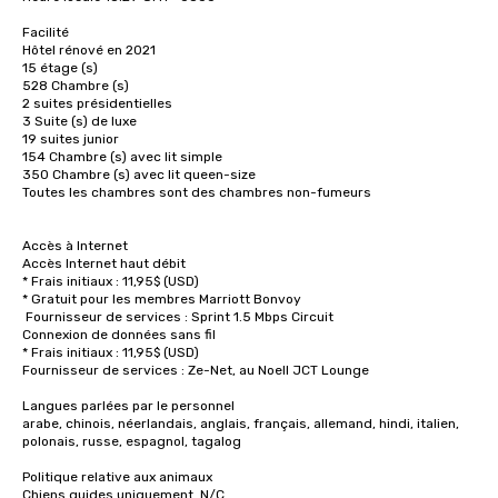
Facilité

Hôtel rénové en 2021

15 étage (s) 

528 Chambre (s) 

2 suites présidentielles

3 Suite (s) de luxe 

19 suites junior 

154 Chambre (s) avec lit simple 

350 Chambre (s) avec lit queen-size 

Toutes les chambres sont des chambres non-fumeurs 

Accès à Internet

Accès Internet haut débit 

* Frais initiaux : 11,95$ (USD) 

* Gratuit pour les membres Marriott Bonvoy

 Fournisseur de services : Sprint 1.5 Mbps Circuit 

Connexion de données sans fil 

* Frais initiaux : 11,95$ (USD) 

Fournisseur de services : Ze-Net, au Noell JCT Lounge 

Langues parlées par le personnel

arabe, chinois, néerlandais, anglais, français, allemand, hindi, italien, 
polonais, russe, espagnol, tagalog 

Politique relative aux animaux

Chiens guides uniquement. N/C 
