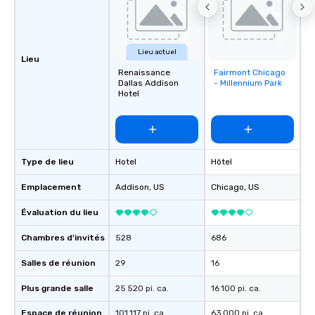
Lieu actuel
Lieu
Renaissance
Fairmont Chicago
Removed from
Dallas Addison
- Millennium Park
favorites
Hotel
Type de lieu
Hotel
Hôtel
Emplacement
Addison
, US
Chicago
, US
Évaluation du lieu
Chambres d'invités
528
686
Salles de réunion
29
16
Plus grande salle
25 520 pi. ca.
16 100 pi. ca.
Espace de réunion
101 117 pi. ca.
63 000 pi. ca.