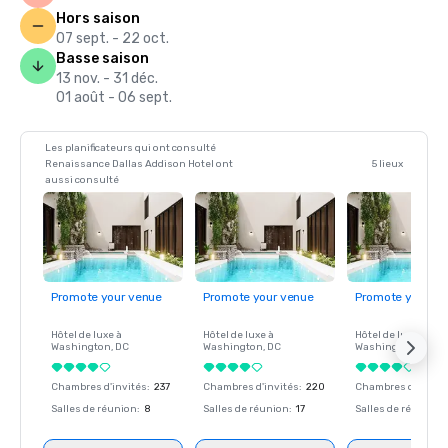
Hors saison
07 sept. - 22 oct.
Basse saison
13 nov. - 31 déc.
01 août - 06 sept.
Les planificateurs qui ont consulté
Renaissance Dallas Addison Hotel ont
5 lieux
aussi consulté
Promote your venue
Promote your venue
Promote your ve
Hôtel de luxe à
Hôtel de luxe à
Hôtel de luxe à
Washington
, DC
Washington
, DC
Washington
, DC
Chambres d'invités
:
237
Chambres d'invités
:
220
Chambres d'invité
Salles de réunion
:
8
Salles de réunion
:
17
Salles de réunion
: