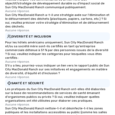
objectif/stratégie de développement durable ou d'impact social de
Sun City MacDonald Ranch communiqué publiquement.
Aucune réponse.
Sun City MacDonald Ranch a-t-il une stratégie axée sur l'élimination et
le détournement des déchets (plastiques, papiers, cartons, etc.) ? Si
oui, veuillez préciser votre stratégie d'élimination et de détournement
des déchets.
Aucune réponse.
DIVERSITÉ ET INCLUSION
Pour les hôtels américains uniquement, Sun City MacDonald Ranch
et/ou sa société mère sont-ils certifiés en tant qu'entreprise
commerciale détenue à 51 % par des personnes issues de la diversité
? Si oui, veuillez indiquer les catégories pour lesquelles vous êtes
certifiés :
Aucune réponse.
S'il y a lieu, pourriez-vous indiquer un lien vers le rapport public de Sun
City MacDonald Ranch sur ses initiatives et engagements en matière
de diversité, d'équité et d'inclusion ?
Aucune réponse.
SANTÉ ET SÉCURITÉ
Les pratiques du Sun City MacDonald Ranch ont-elles été élaborées
sur la base de recommandations de services de santé émanant
d'organismes publics ou privés ? Si oui, veuillez indiquer quelles
organisations ont été utilisées pour élaborer ces pratiques.
Aucune réponse.
Sun City MacDonald Ranch nettoie-t-il et désinfecte-t-il les zones
publiques et les installations accessibles au public (comme les salles