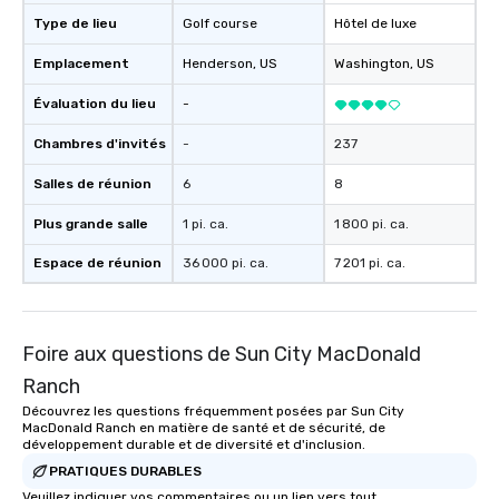
Type de lieu
Golf course
Hôtel de luxe
Emplacement
Henderson
, US
Washington
, US
Évaluation du lieu
-
Chambres d'invités
-
237
Salles de réunion
6
8
Plus grande salle
1 pi. ca.
1 800 pi. ca.
Espace de réunion
36 000 pi. ca.
7 201 pi. ca.
Foire aux questions de Sun City MacDonald
Ranch
Découvrez les questions fréquemment posées par Sun City
MacDonald Ranch en matière de santé et de sécurité, de
développement durable et de diversité et d'inclusion.
PRATIQUES DURABLES
Veuillez indiquer vos commentaires ou un lien vers tout