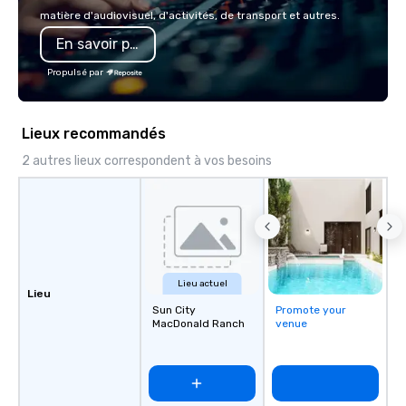
you to create a truly u
matière d'audiovisuel, d'activités, de transport et autres.
any event. Enjoy our w
En savoir plus
service and an elevat
experience that sets yo
Propulsé par
Lieux recommandés
2 autres lieux correspondent à vos besoins
Lieu actuel
Lieu
Sun City
Promote your
MacDonald Ranch
venue