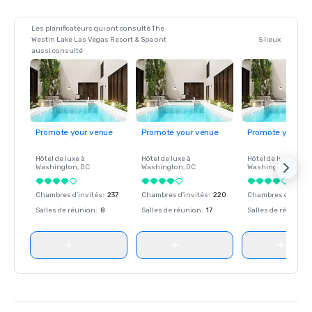
Les planificateurs qui ont consulté The
Westin Lake Las Vegas Resort & Spa ont
5 lieux
aussi consulté
Promote your venue
Promote your venue
Promote your ve
Hôtel de luxe à
Hôtel de luxe à
Hôtel de luxe à
Washington
, DC
Washington
, DC
Washington
, DC
Chambres d'invités
:
237
Chambres d'invités
:
220
Chambres d'invité
Salles de réunion
:
8
Salles de réunion
:
17
Salles de réunion
: