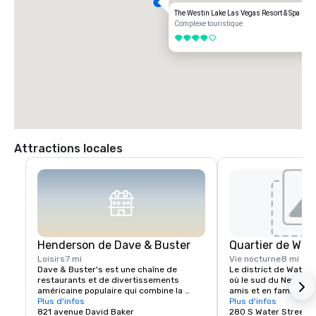
The Westin Lake Las Vegas Resort & Spa
Complexe touristique
4 sur 5
Attractions locales
Henderson de Dave & Buster
Quartier de Wat
Loisirs
7 mi
Vie nocturne
8 mi
Dave & Buster's est une chaîne de 
Le district de Water S
restaurants et de divertissements 
où le sud du Nevada s
américaine populaire qui combine la 
amis et en famille. Po
restauration avec des jeux d'arcade et 
Plus d'infos
locaux. Pour dîner loc
Plus d'infos
d'autres options de divertissement.
821 avenue David Baker
juste un endroit où il 
280 S Water Street