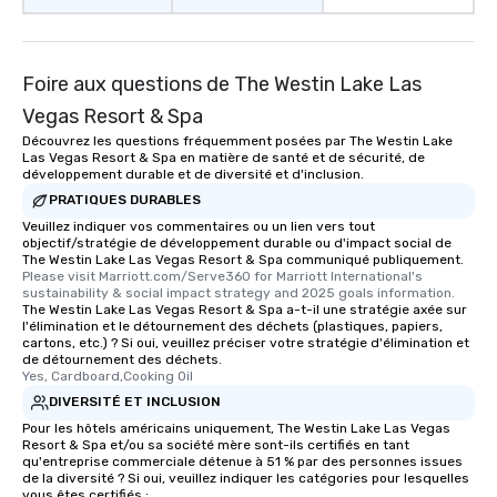
experience, we can also arrange for
an evening helicopter ride over the
glittering lights of The Strip. A
Foire aux questions de The Westin Lake Las
Memorable Experience for All Lip
Smacking Foodie Tours offers a way
Vegas Resort & Spa
to gather and dine that few have
Découvrez les questions fréquemment posées par The Westin Lake
experienced, and all are sure to
Las Vegas Resort & Spa en matière de santé et de sécurité, de
remember. Our one-of-a-kind tours
développement durable et de diversité et d'inclusion.
are special, from the first stop to the
PRATIQUES DURABLES
last. It’s an experience that attendees
Veuillez indiquer vos commentaires ou un lien vers tout
objectif/stratégie de développement durable ou d'impact social de
will reminisce about long after they
The Westin Lake Las Vegas Resort & Spa communiqué publiquement.
leave. Location, Location, Location
Please visit Marriott.com/Serve360 for Marriott International's 
One of the best reasons to book is the
sustainability & social impact strategy and 2025 goals information.
The Westin Lake Las Vegas Resort & Spa a-t-il une stratégie axée sur
convenient and efficient way the
l'élimination et le détournement des déchets (plastiques, papiers,
experience is designed. All
cartons, etc.) ? Si oui, veuillez préciser votre stratégie d'élimination et
de détournement des déchets.
restaurants are within an easy
Yes, Cardboard,Cooking Oil
walking distance of each other. The
DIVERSITÉ ET INCLUSION
short stroll allows your group
Pour les hôtels américains uniquement, The Westin Lake Las Vegas
members a chance to engage in prime
Resort & Spa et/ou sa société mère sont-ils certifiés en tant
networking opportunities before
qu'entreprise commerciale détenue à 51 % par des personnes issues
heading to the next place on your tour
de la diversité ? Si oui, veuillez indiquer les catégories pour lesquelles
vous êtes certifiés :