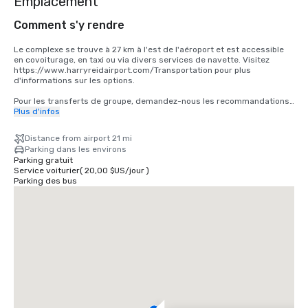
Emplacement
Comment s'y rendre
Le complexe se trouve à 27 km à l'est de l'aéroport et est accessible 
en covoiturage, en taxi ou via divers services de navette. Visitez 
https://www.harryreidairport.com/Transportation pour plus 
d'informations sur les options. 

Pour les transferts de groupe, demandez-nous les recommandations 
des sociétés de transport pour les navettes, les bus, les VUS et les 
Plus d'infos
limousines.
Distance from airport 21 mi
Parking dans les environs
Parking gratuit
Service voiturier
(
20,00 $US
/
jour
)
Parking des bus