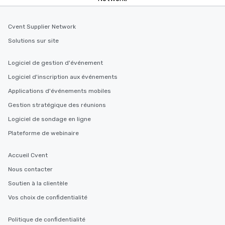
delight any palate. Tours Available
from Day to Night With any corporate
Cvent Supplier Network
group experience, booking flexibility is
key. Whether you desire a tour during
Solutions sur site
business hours or early evening right
after work, we can coordinate with
Logiciel de gestion d'événement
you to provide options that fit your
Logiciel d'inscription aux événements
needs. Go for as Long or as Short as
Applications d'événements mobiles
You Like Along with flexible
scheduling, Lip Smacking Foodie
Gestion stratégique des réunions
Tours also provides a range of tour
Logiciel de sondage en ligne
durations. Our shortest tour is about
Plateforme de webinaire
2.5 hours; our longest is about 5
hours, with optional add-ons and
Accueil Cvent
incentives.
Nous contacter
Soutien à la clientèle
Vos choix de confidentialité
Politique de confidentialité