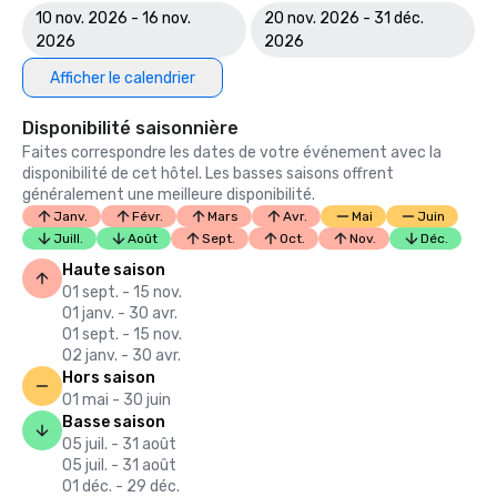
10 nov. 2026 - 16 nov.
20 nov. 2026 - 31 déc.
2026
2026
Afficher le calendrier
Disponibilité saisonnière
Faites correspondre les dates de votre événement avec la
disponibilité de cet hôtel. Les basses saisons offrent
généralement une meilleure disponibilité.
Janv.
Févr.
Mars
Avr.
Mai
Juin
Juill.
Août
Sept.
Oct.
Nov.
Déc.
Haute saison
01 sept. - 15 nov.
01 janv. - 30 avr.
01 sept. - 15 nov.
02 janv. - 30 avr.
Hors saison
01 mai - 30 juin
Basse saison
05 juil. - 31 août
05 juil. - 31 août
01 déc. - 29 déc.