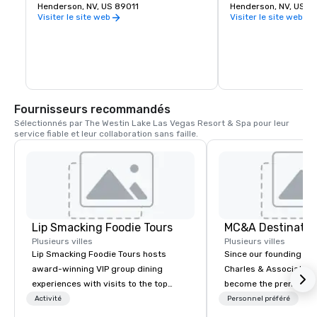
Henderson, NV, US 89011
un endroit où vous p
Henderson, NV, US 8
même et découvrir u
Visiter le site web
Visiter le site web
éclectique d'entrepre
moments. Vous avez l'
n'y a pas d'étrangers
possibilités. Fière at
ville, courage de grand
histoire de faire en s
sentent chez eux. Ici.
les lieux, le personna
Fournisseurs recommandés
profondément ancrés. 
Sélectionnés par The Westin Lake Las Vegas Resort & Spa pour leur 
moments s'écoulent d
service fiable et leur collaboration sans faille.
directions.
Lip Smacking Foodie Tours
Plusieurs villes
Plusieurs villes
Lip Smacking Foodie Tours hosts
Since our founding in 
award-winning VIP group dining
Charles & Associates
experiences with visits to the top
become the premier de
restaurants throughout the United
event management co
Activité
Personnel préféré
States. Choose either a daytime
Hawaiian Islands, ren