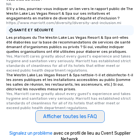
itinerary. You Get a Dinner and a Show
NA
Our tours offer an exquisite feast plus
S'il y a lieu, pourriez-vous indiquer un lien vers le rapport public de The
Westin Lake Las Vegas Resort & Spa sur ses initiatives et
entertainment. All tours include a
engagements en matière de diversité, d'équité et d'inclusion ?
knowledgeable, professional guide
https://www.marriott.com/diversity/diversity-and-inclusion.mi
who leads the group on a walking tour,
SANTÉ ET SÉCURITÉ
offering engaging tidbits and
Les pratiques du The Westin Lake Las Vegas Resort & Spa ont-elles
fascinating stories. Several other
été élaborées sur la base de recommandations de services de santé
interactive experiences are included
émanant d'organismes publics ou privés ? Si oui, veuillez indiquer
quelles organisations ont été utilisées pour élaborer ces pratiques.
along the way exclusively to our tours,
Yes, Marriott cares greatly about every guest's experience and takes 
ensuring there is never a dull moment.
hygiene and sanitation very seriously. Marriott has established strict 
standards of cleanliness for all of its hotels that either meet or 
Different Types of Cuisine Our
exceed public health department regulations. 
experiences offer the ability to enjoy
The Westin Lake Las Vegas Resort & Spa nettoie-t-il et désinfecte-t-il
several renowned restaurants in one
les zones publiques et les installations accessibles au public (comme
les salles de réunion, les restaurants, les ascenseurs, etc.) Si oui,
convenient outing, including ones you
décrivez les nouvelles mesures prises.
and your guests might not have
Yes, Marriott cares greatly about every guest's experience and takes 
hygiene and sanitation very seriously. Marriott has established strict 
discovered otherwise on your own or
standards of cleanliness for all of its hotels that either meet or 
at a typical corporate dinner. We offer
exceed public health department regulations. 
a way to try some of the finest spots
Afficher toutes les FAQ
in the city and dive into various
cuisines and dishes. All the pre-
selected dishes are curated to our
Signalez un problème
avec ce profil de lieu au Cvent Supplier
high standards to ensure they will
Network.