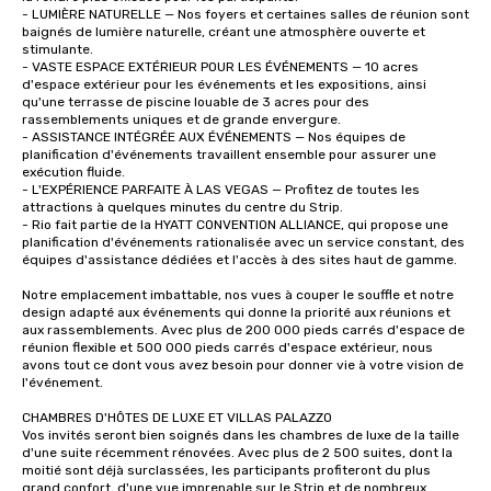
- LUMIÈRE NATURELLE — Nos foyers et certaines salles de réunion sont 
baignés de lumière naturelle, créant une atmosphère ouverte et 
stimulante. 

- VASTE ESPACE EXTÉRIEUR POUR LES ÉVÉNEMENTS — 10 acres 
d'espace extérieur pour les événements et les expositions, ainsi 
qu'une terrasse de piscine louable de 3 acres pour des 
rassemblements uniques et de grande envergure. 

- ASSISTANCE INTÉGRÉE AUX ÉVÉNEMENTS — Nos équipes de 
planification d'événements travaillent ensemble pour assurer une 
exécution fluide. 

- L'EXPÉRIENCE PARFAITE À LAS VEGAS — Profitez de toutes les 
attractions à quelques minutes du centre du Strip. 

- Rio fait partie de la HYATT CONVENTION ALLIANCE, qui propose une 
planification d'événements rationalisée avec un service constant, des 
équipes d'assistance dédiées et l'accès à des sites haut de gamme. 

Notre emplacement imbattable, nos vues à couper le souffle et notre 
design adapté aux événements qui donne la priorité aux réunions et 
aux rassemblements. Avec plus de 200 000 pieds carrés d'espace de 
réunion flexible et 500 000 pieds carrés d'espace extérieur, nous 
avons tout ce dont vous avez besoin pour donner vie à votre vision de 
l'événement. 

CHAMBRES D'HÔTES DE LUXE ET VILLAS PALAZZO 

Vos invités seront bien soignés dans les chambres de luxe de la taille 
d'une suite récemment rénovées. Avec plus de 2 500 suites, dont la 
moitié sont déjà surclassées, les participants profiteront du plus 
grand confort, d'une vue imprenable sur le Strip et de nombreux 