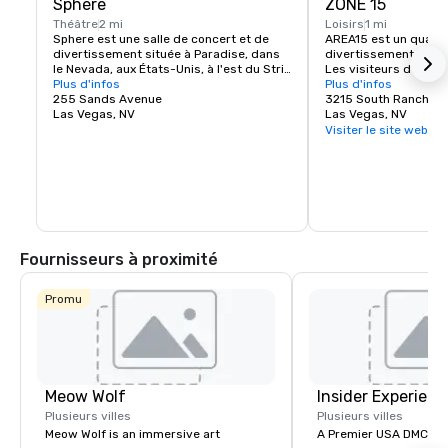
Sphère
ZONE 15
Théâtre
2 mi
Loisirs
1 mi
Sphere est une salle de concert et de 
AREA15 est un quartie
divertissement située à Paradise, dans 
divertissement immer
le Nevada, aux États-Unis, à l'est du Strip 
Les visiteurs de tous
de Las Vegas. La salle, qui peut accueillir 
Plus d'infos
se promener gratuite
Plus d'infos
17 600 personnes, est commercialisée 
255 Sands Avenue
touristiques. Activez 
3215 South Rancho D
pour ses capacités vidéo et audio 
Las Vegas, NV
expériences payantes
Las Vegas, NV
immersives, notamment un écran LED 
transporter dans d'a
Visiter le site web
intérieur enveloppant de résolution 16K, 
Pour les manèges et le
des haut-parleurs dotés de technologies 
événements et les div
de formation de faisceau et de synthèse 
nourriture et les bois
de champs d'ondes, et des effets 
AREA15
physiques 4D. L'extérieur du site 
comprend également 580 000 pieds 
carrés (54 000 m2) d'écrans LED. La 
sphère mesure 366 pieds (112 m) de haut 
Fournisseurs à proximité
et 516 pieds (157 m) de large. L'aréna a 
coûté 2,3 milliards de dollars, ce qui en 
fait le lieu de divertissement le plus cher 
Promu
construit dans la vallée de Las Vegas.
Meow Wolf
Insider Experienc
Plusieurs villes
Plusieurs villes
Meow Wolf is an immersive art
A Premier USA DMC Partner At 