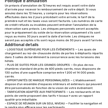
Politique d'annulation
Un préavis d'annulation de 72 heures est requis avant votre date 
d'arrivée pour recevoir le remboursement de votre dépôt. Si vous 
annulez dans les 72 heures, y compris pour les réservations 
effectuées dans les 2 jours précédant votre arrivée, le tarif de la 
première nuit et les taxes vous seront facturés. Les numéros de carte 
de crédit refusés ou invalides peuvent entraîner l'annulation de la 
réservation sans préavis. Les chèques personnels seront acceptés 
pour le prépaiement du solde de la réservation uniquement s'ils sont 
reçus au moins 30 jours avant la date d'arrivée. Les chèques ne 
seront pas acceptés s'ils sont reçus moins de 30 jours avant l'arrivée.
Additional details
- LOGISTIQUE SUPÉRIEURE POUR LES ÉVÉNEMENTS — Les quais de 
chargement au rez-de-chaussée dotés de portes à éléphants répartis 
dans 3 salles de bal éliminent la concurrence avec les livraisons des 
hôtels. 

- PLUS DE SUITES POUR LES GRANDS GROUPES — En plus de nos 
chambres standard de près de 600 pieds carrés, nous disposons de 
130 suites d'une superficie comprise entre 1 200 et 14 000 pieds 
carrés. 

- OPPORTUNITÉS DE MARQUE PERSONNALISÉES — L'établissement 
dispose d'un ensemble d'espaces intérieurs et extérieurs qui peuvent 
être personnalisés en fonction de la vision de votre événement. 

- TARIFICATION ADAPTÉE AUX PARTICIPANTS — Les restaurants et les 
points de vente proposent des tarifs « locaux » avec un rapport 
qualité-prix imbattable. 

- ESPACE DE RÉUNION SUR UN SEUL NIVEAU — Faciliter la navigation et 
la rendre plus efficace pour les participants. 
