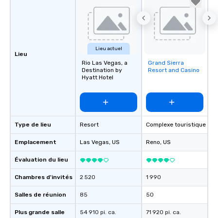
Lieu actuel
Lieu
Rio Las Vegas, a
Grand Sierra
Removed from
Destination by
Resort and Casino
favorites
Hyatt Hotel
Type de lieu
Resort
Complexe touristique
Emplacement
Las Vegas
, US
Reno
, US
Évaluation du lieu
Chambres d'invités
2 520
1 990
Salles de réunion
85
50
Plus grande salle
54 910 pi. ca.
71 920 pi. ca.