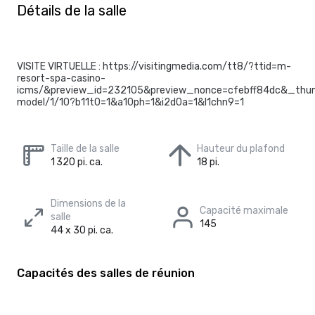
Détails de la salle
VISITE VIRTUELLE : https://visitingmedia.com/tt8/?ttid=m-
resort-spa-casino-
icms/&preview_id=232105&preview_nonce=cfebff84dc&_thum
model/1/10?b11t0=1&a10ph=1&i2d0a=1&l1chn9=1
Taille de la salle
Hauteur du plafond
1 320 pi. ca.
18 pi.
Dimensions de la
Capacité maximale
salle
145
44 x 30 pi. ca.
Capacités des salles de réunion