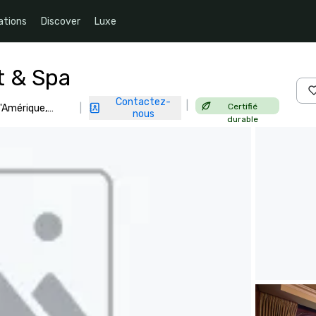
ations
Discover
Luxe
t & Spa
Contactez-
|
Certifié
d'Amérique,
|
nous
durable