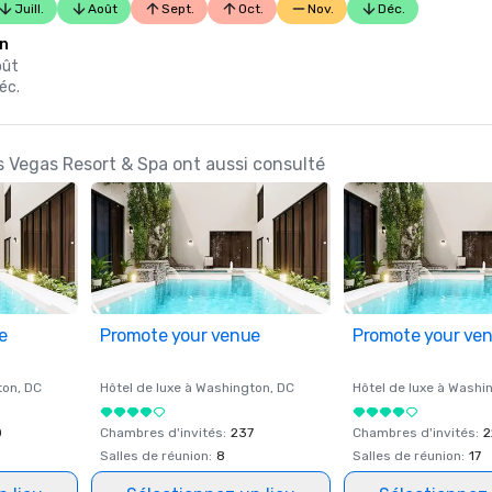
Juill.
Août
Sept.
Oct.
Nov.
Déc.
on
oût
éc.
as Vegas Resort & Spa ont aussi consulté
e
Promote your venue
Promote your ve
ton
, DC
Hôtel de luxe à
Washington
, DC
Hôtel de luxe à
Washi
0
Chambres d'invités
:
237
Chambres d'invités
:
2
Salles de réunion
:
8
Salles de réunion
:
17