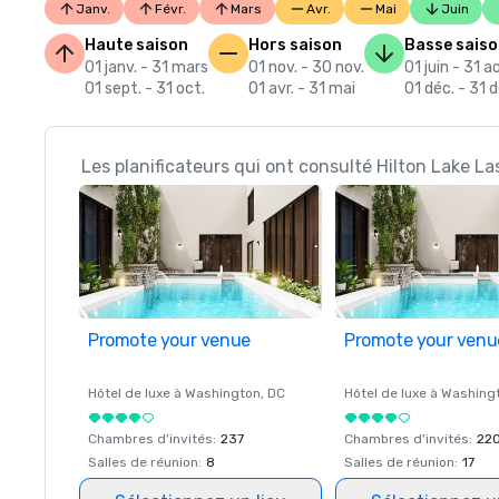
Janv.
Févr.
Mars
Avr.
Mai
Juin
Haute saison
Hors saison
Basse sais
01 janv. - 31 mars
01 nov. - 30 nov.
01 juin - 31 a
01 sept. - 31 oct.
01 avr. - 31 mai
01 déc. - 31 d
Les planificateurs qui ont consulté Hilton Lake L
Promote your venue
Promote your venu
Hôtel de luxe à
Washington
, DC
Hôtel de luxe à
Washing
Chambres d'invités
:
237
Chambres d'invités
:
22
Salles de réunion
:
8
Salles de réunion
:
17