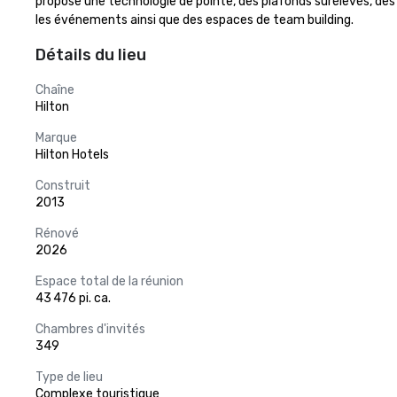
propose une technologie de pointe, des plafonds surélevés, des
les événements ainsi que des espaces de team building.
Détails du lieu
Chaîne
Hilton
Marque
Hilton Hotels
Construit
2013
Rénové
2026
Espace total de la réunion
43 476 pi. ca.
Chambres d'invités
349
Type de lieu
Complexe touristique