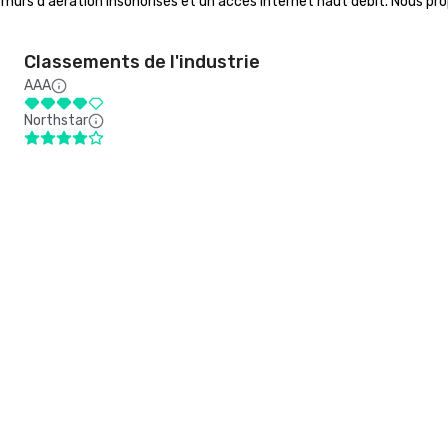
 murs d'aération insonorisés et un accès Internet haut débit. Nous pr
Classements de l'industrie
AAA
Northstar