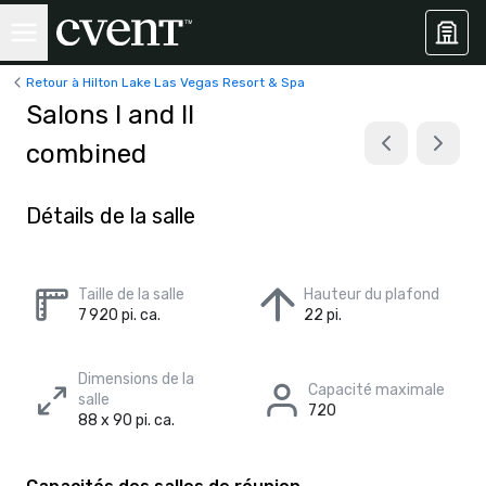
Retour à Hilton Lake Las Vegas Resort & Spa
Salons I and II
combined
Détails de la salle
Taille de la salle
Hauteur du plafond
7 920 pi. ca.
22 pi.
Dimensions de la
Capacité maximale
salle
720
88 x 90 pi. ca.