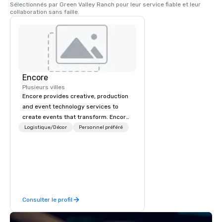
Sélectionnés par Green Valley Ranch pour leur service fiable et leur 
collaboration sans faille.
Encore
Plusieurs villes
Encore provides creative, production
and event technology services to
create events that transform. Encore
creates memorable event experiences
Logistique/Décor
Personnel préféré
that engage and transform
organizations. As the global leader for
event technology and production
services, Encore’s team of creators,
innovators and experts deliver real
results through strategy and
Consulter le profil
creative, advanced technology,
digital, environmental, staging, and
digital solutions for hybrid, virtual and