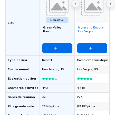
Lieu actuel
Lieu
Green Valley
Wynn and Encore
Removed from
Ranch
Las Vegas
favorites
Type de lieu
Resort
Complexe touristique
Emplacement
Henderson
, US
Las Vegas
, US
Évaluation du lieu
Chambres d'invités
493
4 748
Salles de réunion
36
226
Plus grande salle
17 146 pi. ca.
83 187 pi. ca.