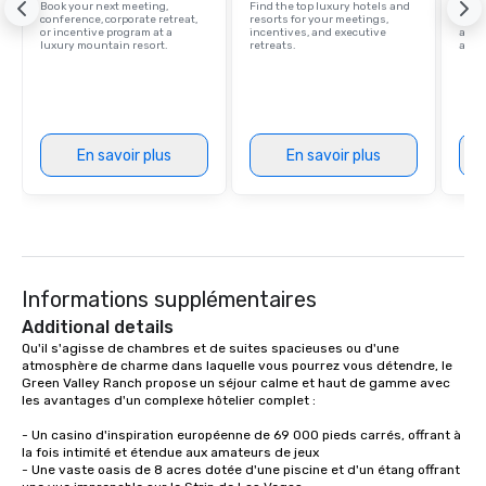
Book your next meeting,
Find the top luxury hotels and
Explo
conference, corporate retreat,
resorts for your meetings,
with 
or incentive program at a
incentives, and executive
and 
luxury mountain resort.
retreats.
amen
En savoir plus
En savoir plus
Informations supplémentaires
Additional details
Qu'il s'agisse de chambres et de suites spacieuses ou d'une 
atmosphère de charme dans laquelle vous pourrez vous détendre, le 
Green Valley Ranch propose un séjour calme et haut de gamme avec 
les avantages d'un complexe hôtelier complet :

- Un casino d'inspiration européenne de 69 000 pieds carrés, offrant à 
la fois intimité et étendue aux amateurs de jeux

- Une vaste oasis de 8 acres dotée d'une piscine et d'un étang offrant 