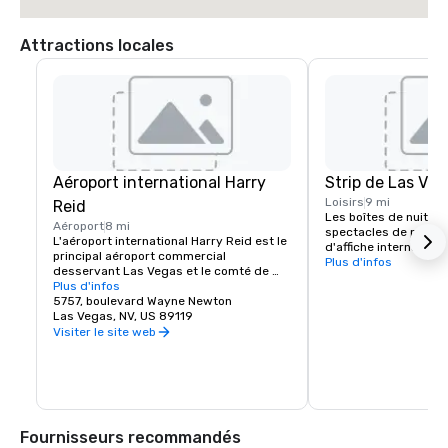
Attractions locales
Aéroport international Harry
Strip de Las Veg
Loisirs
9 mi
Reid
Les boîtes de nuit, le
Aéroport
8 mi
spectacles de product
L'aéroport international Harry Reid est le 
d'affiche international
principal aéroport commercial 
scène du divertissem
Plus d'infos
desservant Las Vegas et le comté de 
vous aimez le rock cla
Clark, dans le Nevada, aux États-Unis. 
Plus d'infos
la musique populaire o
L'aéroport se trouve à 8 km au sud du 
5757, boulevard Wayne Newton
nocturne de Las Vegas
centre-ville de Las Vegas, dans la zone 
Las Vegas, NV, US 89119
vous. Le Green Valle
non incorporée de Paradise, dans le 
Visiter le site web
service de navette aé
comté de Clark.
ses clients de l'hôtel
les jours.
Fournisseurs recommandés