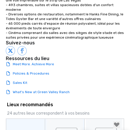
une vue imprenable sur le Strip de Las Vegas

- 493 chambres, suites et villas spacieuses dotées d'un confort 
moderne

- Diverses options de restauration, notamment le Hanks Fine Dining, le 
Tides Oyster Bar et une variété d'autres offres culinaires

- 65 000 pieds carrés d'espace de réunion polyvalent, idéal pour les 
événements de toute envergure

- Cinéma comprenant dix salles avec des sièges de style stade et des 
suites privées pour une expérience cinématographique luxueuse
Suivez-nous
Ressources du lieu
Meet More. Achieve More
Policies & Procedures
Sales Kit
What's New at Green Valley Ranch
Lieux recommandés
24 autres lieux correspondent à vos besoins