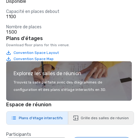
Disponible
Capacité en places debout
1 100
Nombre de places
1 500
Plans d'étages
Download floor plans for this venue.
Convention Space Layout
Convention Space Map
Explorez les salles de réunion
Trouvez la salle parfaite avec des diagrammes de
configuration et des plans d’étage interactifs en 3D.
Espace de réunion
Plans d'étage interactifs
Grille des salles de réunion
Participants