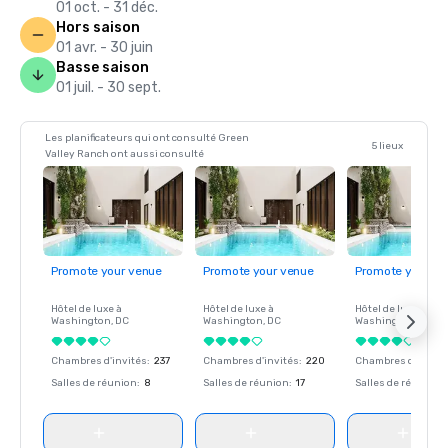
01 oct. - 31 déc.
Hors saison
01 avr. - 30 juin
Basse saison
01 juil. - 30 sept.
Les planificateurs qui ont consulté Green
5 lieux
Valley Ranch ont aussi consulté
Promote your venue
Promote your venue
Promote your ve
Hôtel de luxe à
Hôtel de luxe à
Hôtel de luxe à
Washington
, DC
Washington
, DC
Washington
, DC
Chambres d'invités
:
237
Chambres d'invités
:
220
Chambres d'invité
Salles de réunion
:
8
Salles de réunion
:
17
Salles de réunion
: