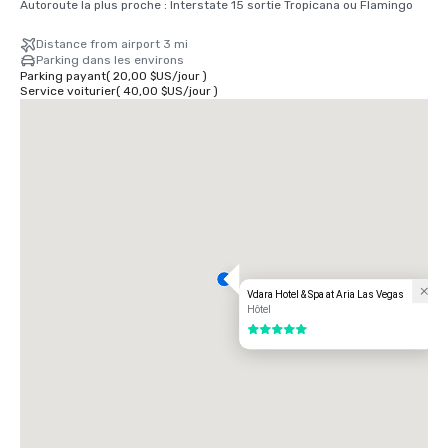
Autoroute la plus proche : Interstate 15 sortie Tropicana ou Flamingo
Distance from airport 3 mi
Parking dans les environs
Parking payant
(
20,00 $US
/
jour
)
Service voiturier
(
40,00 $US
/
jour
)
Vdara Hotel & Spa at Aria Las Vegas
Hôtel
5 sur 5