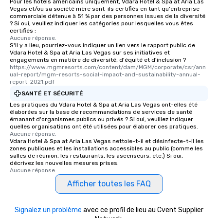
Pour les hôtels américains uniquement, Vdara Hotel & Spa at Aria Las
Vegas et/ou sa société mère sont-ils certifiés en tant qu'entreprise
commerciale détenue à 51 % par des personnes issues de la diversité
? Si oui, veuillez indiquer les catégories pour lesquelles vous êtes
certifiés :
Aucune réponse.
S'il y a lieu, pourriez-vous indiquer un lien vers le rapport public de
Vdara Hotel & Spa at Aria Las Vegas sur ses initiatives et
engagements en matière de diversité, d'équité et d'inclusion ?
https://www.mgmresorts.com/content/dam/MGM/corporate/csr/ann
ual-report/mgm-resorts-social-impact-and-sustainability-annual-
report-2021.pdf
SANTÉ ET SÉCURITÉ
Les pratiques du Vdara Hotel & Spa at Aria Las Vegas ont-elles été
élaborées sur la base de recommandations de services de santé
émanant d'organismes publics ou privés ? Si oui, veuillez indiquer
quelles organisations ont été utilisées pour élaborer ces pratiques.
Aucune réponse.
Vdara Hotel & Spa at Aria Las Vegas nettoie-t-il et désinfecte-t-il les
zones publiques et les installations accessibles au public (comme les
salles de réunion, les restaurants, les ascenseurs, etc.) Si oui,
décrivez les nouvelles mesures prises.
Aucune réponse.
Afficher toutes les FAQ
Signalez un problème
avec ce profil de lieu au Cvent Supplier