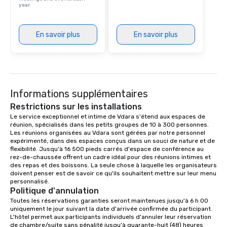
year.
En savoir plus
En savoir plus
Informations supplémentaires
Restrictions sur les installations
Le service exceptionnel et intime de Vdara s'étend aux espaces de 
réunion, spécialisés dans les petits groupes de 10 à 300 personnes. 
Les réunions organisées au Vdara sont gérées par notre personnel 
expérimenté, dans des espaces conçus dans un souci de nature et de 
flexibilité. Jusqu'à 16 500 pieds carrés d'espace de conférence au 
rez-de-chaussée offrent un cadre idéal pour des réunions intimes et 
des repas et des boissons. La seule chose à laquelle les organisateurs 
doivent penser est de savoir ce qu'ils souhaitent mettre sur leur menu 
personnalisé.
Politique d'annulation
Toutes les réservations garanties seront maintenues jusqu'à 6 h 00 
uniquement le jour suivant la date d'arrivée confirmée du participant. 
L'hôtel permet aux participants individuels d'annuler leur réservation 
de chambre/suite sans pénalité jusqu'à quarante-huit (48) heures 