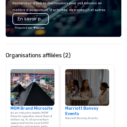
Recherchez d'autres fournisseurs pour vos besoins en
matière d'audiovisuel, d'activités, de transport et autres.
En savoir plus
Propulsé par
Organisations affiliées (2)
MGM Brand Microsite
Marriott Bonvoy
As an industry leader, MGM
Events
Resorts operates more than 4
Marriott Bonvoy Events
million sq. ft. of convention
space and hosts over 5,000
meetings and events each