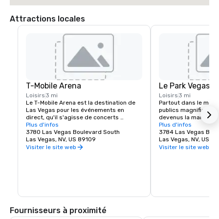
Attractions locales
T-Mobile Arena
Le Park Vegas
Loisirs
3 mi
Loisirs
3 mi
Le T-Mobile Arena est la destination de 
Partout dans le mond
Las Vegas pour les événements en 
publics magnifiques e
direct, qu'il s'agisse de concerts 
devenus la marque de
exceptionnels ou d'événements sportifs 
Plus d'infos
belles villes et Las V
Plus d'infos
palpitants, il a établi une nouvelle norme 
3780 Las Vegas Boulevard South
exception. MGM Resor
3784 Las Vegas Boul
en matière de divertissement dans la 
Las Vegas, NV, US 89109
l'expérience piétonne 
Las Vegas, NV, US 8
ville qui le fait le mieux. Le T-Mobile Arena 
créant une destinati
Visiter le site web
Visiter le site web
de 20 000 places accueille des 
juste à côté du célèbr
événements passionnants de renommée 
Vegas. Que vous reche
mondiale qui plairont à tout le monde : de 
pour vous retrouver e
l'UFC à la boxe, en passant par le hockey, 
manger un morceau a
le basket-ball et l'équitation, ainsi que 
épique, The Park et T
des remises de prix prestigieuses et des 
offrent quelque chose
concerts de renom.
monde. Découvrez l'én
l'effervescence du no
Fournisseurs à proximité
incontournable de La