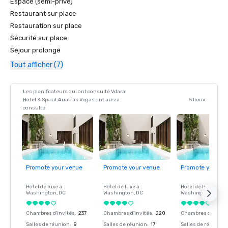
Espace (semi-privé)
Restaurant sur place
Restauration sur place
Sécurité sur place
Séjour prolongé
Tout afficher (7)
Les planificateurs qui ont consulté Vdara
Hotel & Spa at Aria Las Vegas ont aussi
5 lieux
consulté
Promote your venue
Promote your venue
Promote your ve
Hôtel de luxe à
Hôtel de luxe à
Hôtel de luxe à
Washington
, DC
Washington
, DC
Washington
, DC
Chambres d'invités
:
237
Chambres d'invités
:
220
Chambres d'invité
Salles de réunion
:
8
Salles de réunion
:
17
Salles de réunion
: