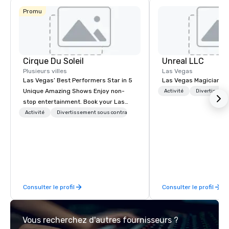
Promu
Cirque Du Soleil
Unreal LLC
Plusieurs villes
Las Vegas
Las Vegas’ Best Performers Star in 5
Las Vegas Magician an
Unique Amazing Shows Enjoy non-
Activité
Divertisseme
stop entertainment. Book your Las
Vegas show tickets.
Activité
Divertissement sous contrat
Consulter le profil
Consulter le profil
Vous recherchez d'autres fournisseurs ?