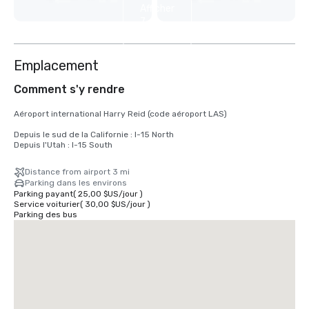
Afficher
7
autres
Emplacement
Comment s'y rendre
Aéroport international Harry Reid (code aéroport LAS)

Depuis le sud de la Californie : I-15 North

Depuis l'Utah : I-15 South
Distance from airport 3 mi
Parking dans les environs
Parking payant
(
25,00 $US
/
jour
)
Service voiturier
(
30,00 $US
/
jour
)
Parking des bus