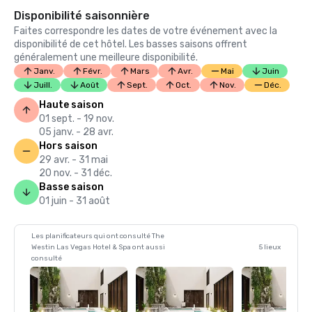
Disponibilité saisonnière
Faites correspondre les dates de votre événement avec la
disponibilité de cet hôtel. Les basses saisons offrent
généralement une meilleure disponibilité.
Janv.
Févr.
Mars
Avr.
Mai
Juin
Juill.
Août
Sept.
Oct.
Nov.
Déc.
Haute saison
01 sept. - 19 nov.
05 janv. - 28 avr.
Hors saison
29 avr. - 31 mai
20 nov. - 31 déc.
Basse saison
01 juin - 31 août
Les planificateurs qui ont consulté The
Westin Las Vegas Hotel & Spa ont aussi
5 lieux
consulté