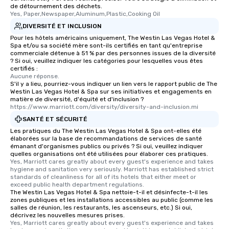
de détournement des déchets.
Yes, Paper,Newspaper,Aluminum,Plastic,Cooking Oil
DIVERSITÉ ET INCLUSION
Pour les hôtels américains uniquement, The Westin Las Vegas Hotel &
Spa et/ou sa société mère sont-ils certifiés en tant qu'entreprise
commerciale détenue à 51 % par des personnes issues de la diversité
? Si oui, veuillez indiquer les catégories pour lesquelles vous êtes
certifiés :
Aucune réponse.
S'il y a lieu, pourriez-vous indiquer un lien vers le rapport public de The
Westin Las Vegas Hotel & Spa sur ses initiatives et engagements en
matière de diversité, d'équité et d'inclusion ?
https://www.marriott.com/diversity/diversity-and-inclusion.mi
SANTÉ ET SÉCURITÉ
Les pratiques du The Westin Las Vegas Hotel & Spa ont-elles été
élaborées sur la base de recommandations de services de santé
émanant d'organismes publics ou privés ? Si oui, veuillez indiquer
quelles organisations ont été utilisées pour élaborer ces pratiques.
Yes, Marriott cares greatly about every guest's experience and takes 
hygiene and sanitation very seriously. Marriott has established strict 
standards of cleanliness for all of its hotels that either meet or 
exceed public health department regulations. 
The Westin Las Vegas Hotel & Spa nettoie-t-il et désinfecte-t-il les
zones publiques et les installations accessibles au public (comme les
salles de réunion, les restaurants, les ascenseurs, etc.) Si oui,
décrivez les nouvelles mesures prises.
Yes, Marriott cares greatly about every guest's experience and takes 