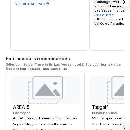
L'enseigne Welcome t
Visiter le site web
Vegas est un monumen
Las Vegas financé en 
peu de temps après p
Plus d'infos
L'enseigne a été conçu
5100, boulevard Las
la demande de Ted Ro
Vallée du Paradis, NV
local, qui l'a vendue 
dans le Nevada.

Le panneau est situé
5100 Las Vegas Boule
nord des piliers de pi
l'ancien aéroport McC
Fournisseurs recommandés
est, et en face du Bali
Klondike Hotel & Casin
Sélectionnés par The Westin Las Vegas Hotel & Spa pour leur service 
côté ouest. Certains 
fiable et leur collaboration sans faille.
panneau comme l'extré
du Strip de Las Vegas
comme la majeure part
trouve dans la ville d
environ 6,4 km au sud
ville de Las Vegas. (C
généralement ignorée
et les touristes, qui a
Vegas » toute la zone
AREA15
Topgolf
Las Vegas
Plusieurs villes
AREA15, located minutes from the Las
We’re a sports entert
Vegas Strip, represents the world’s
that features an inclu