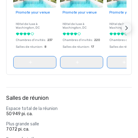
Promote your venue
Promote your venue
Promote your ve
Hôtel de luxe à
Hôtel de luxe à
Hôtel de luxe à
Washington
, DC
Washington
, DC
Washington
, DC
Chambres d'invités
:
237
Chambres d'invités
:
220
Chambres d'invité
Salles de réunion
:
8
Salles de réunion
:
17
Salles de réunion
:
Salles de réunion
Espace total de la réunion
50 949 pi. ca.
Plus grande salle
7 072 pi. ca.