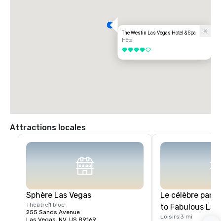
The Westin Las Vegas Hotel & Spa
Hôtel
4 sur 5
Attractions locales
Sphère Las Vegas
Le célèbre pan
Théâtre
1 bloc
to Fabulous Las
255 Sands Avenue
Loisirs
3 mi
Las Vegas, NV, US 89169