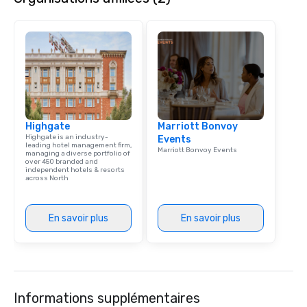
Vegas, AREA15 will soon welcome
even more immersive destinations,
including Universal Destinations &
Experiences’ new, year-round horror
entertainment experience Horror
Unleashed.
Highgate
Marriott Bonvoy
Highgate is an industry-
Events
leading hotel management firm,
Marriott Bonvoy Events
managing a diverse portfolio of
over 450 branded and
independent hotels & resorts
across North
En savoir plus
En savoir plus
Informations supplémentaires