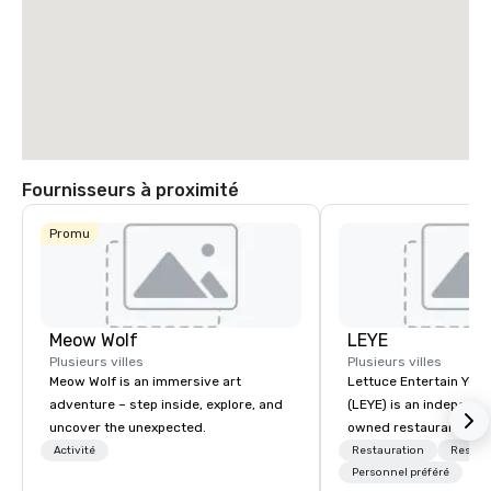
Fournisseurs à proximité
Promu
Meow Wolf
LEYE
Plusieurs villes
Plusieurs villes
Meow Wolf is an immersive art
Lettuce Entertain You E
adventure – step inside, explore, and
(LEYE) is an independe
uncover the unexpected.
owned restaurant grou
Chicago that owns, m
Activité
Restauration
Restau
licenses more than 13
Personnel préféré