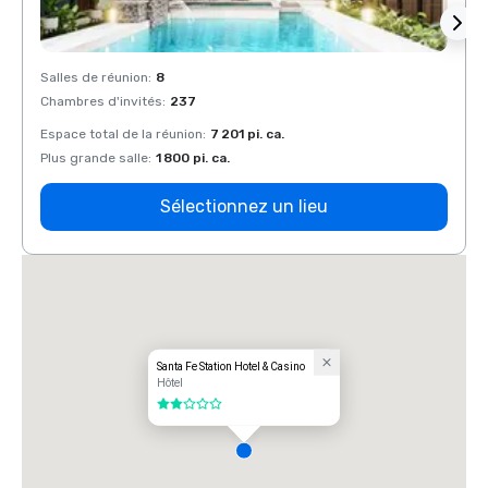
Salles de réunion
:
8
Salles
Chambres d'invités
:
237
Chamb
Espace total de la réunion
:
7 201 pi. ca.
Espace
Plus grande salle
:
1 800 pi. ca.
Plus g
Sélectionnez un lieu
Santa Fe Station Hotel & Casino
Hôtel
2 sur 5