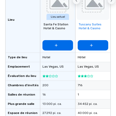
Lieu actuel
Lieu
Santa Fe Station
Tuscany Suites
Removed from
Hotel & Casino
Hotel & Casino
favorites
Type de lieu
Hotel
Hôtel
Emplacement
Las Vegas
, US
Las Vegas
, US
Évaluation du lieu
Chambres d'invités
200
716
Salles de réunion
16
1
Plus grande salle
13 000 pi. ca.
34 452 pi. ca.
Espace de réunion
27 292 pi. ca.
40 000 pi. ca.