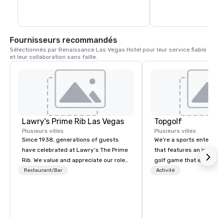
Fournisseurs recommandés
Sélectionnés par Renaissance Las Vegas Hotel pour leur service fiable 
et leur collaboration sans faille.
Lawry's Prime Rib Las Vegas
Topgolf
Plusieurs villes
Plusieurs villes
Since 1938, generations of guests
We’re a sports entert
have celebrated at Lawry’s The Prime
that features an inclu
Rib. We value and appreciate our role
golf game that everyo
in any occasion - any moment - a
Paired with an outsta
Restaurant/Bar
Activité
guest shares with us.
beverage menu, climat
hitting bays and music
has an energetic hum 
feel right when you wa