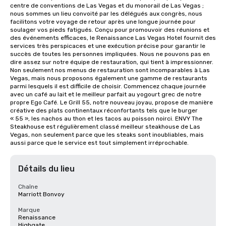
centre de conventions de Las Vegas et du monorail de Las Vegas ; 
nous sommes un lieu convoité par les délégués aux congrès, nous 
facilitons votre voyage de retour après une longue journée pour 
soulager vos pieds fatigués. Conçu pour promouvoir des réunions et 
des événements efficaces, le Renaissance Las Vegas Hotel fournit des 
services très perspicaces et une exécution précise pour garantir le 
succès de toutes les personnes impliquées. Nous ne pouvons pas en 
dire assez sur notre équipe de restauration, qui tient à impressionner. 
Non seulement nos menus de restauration sont incomparables à Las 
Vegas, mais nous proposons également une gamme de restaurants 
parmi lesquels il est difficile de choisir. Commencez chaque journée 
avec un café au lait et le meilleur parfait au yogourt grec de notre 
propre Ego Café. Le Grill 55, notre nouveau joyau, propose de manière 
créative des plats continentaux réconfortants tels que le burger 
« 55 », les nachos au thon et les tacos au poisson noirci. ENVY The 
Steakhouse est régulièrement classé meilleur steakhouse de Las 
Vegas, non seulement parce que les steaks sont inoubliables, mais 
aussi parce que le service est tout simplement irréprochable.
Détails du lieu
Chaîne
Marriott Bonvoy
Marque
Renaissance
Highgate