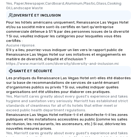
Yes, Paper,Newspaper,Cardboard,Aluminum,Plastic,Glass,Cooking 
Oil,Landscape Waste
DIVERSITÉ ET INCLUSION
Pour les hôtels américains uniquement, Renaissance Las Vegas Hotel
et/ou sa société mère sont-ils certifiés en tant qu'entreprise
commerciale détenue à 51 % par des personnes issues de la diversité
? Si oui, veuillez indiquer les catégories pour lesquelles vous êtes
certifiés :
Aucune réponse.
S'il y a lieu, pourriez-vous indiquer un lien vers le rapport public de
Renaissance Las Vegas Hotel sur ses initiatives et engagements en
matière de diversité, d'équité et d'inclusion ?
https://www.marriott.com/diversity/diversity-and-inclusion.mi
SANTÉ ET SÉCURITÉ
Les pratiques du Renaissance Las Vegas Hotel ont-elles été élaborées
sur la base de recommandations de services de santé émanant
d'organismes publics ou privés ? Si oui, veuillez indiquer quelles
organisations ont été utilisées pour élaborer ces pratiques.
Yes, Marriott cares greatly about every guest's experience and takes 
hygiene and sanitation very seriously. Marriott has established strict 
standards of cleanliness for all of its hotels that either meet or 
exceed public health department regulations. 
Renaissance Las Vegas Hotel nettoie-t-il et désinfecte-t-il les zones
publiques et les installations accessibles au public (comme les salles
de réunion, les restaurants, les ascenseurs, etc.) Si oui, décrivez les
nouvelles mesures prises.
Yes, Marriott cares greatly about every guest's experience and takes 