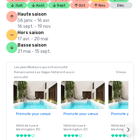
Juill.
Août
Sept.
Oct.
Nov.
Déc.
Haute saison
06 janv. - 16 avr.
16 sept. - 19 nov.
Hors saison
17 avr. - 20 mai
Basse saison
21 mai - 15 sept.
Les planificateurs qui ont consulté
Renaissance Las Vegas Hotel ont aussi
5 lieux
consulté
Promote your venue
Promote your venue
Promote your ve
Hôtel de luxe à
Hôtel de luxe à
Hôtel de luxe à
Washington
, DC
Washington
, DC
Washington
, DC