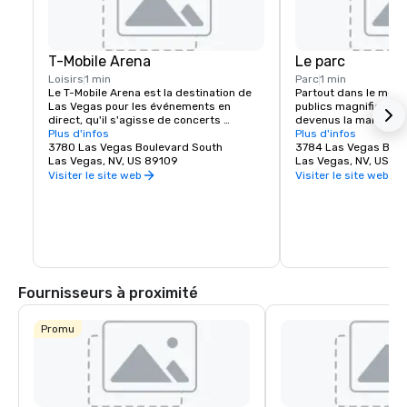
T-Mobile Arena
Le parc
Loisirs
1 min
Parc
1 min
Le T-Mobile Arena est la destination de 
Partout dans le mond
Las Vegas pour les événements en 
publics magnifiques e
direct, qu'il s'agisse de concerts 
devenus la marque de
exceptionnels ou d'événements sportifs 
Plus d'infos
belles villes et Las V
Plus d'infos
palpitants, il a établi une nouvelle norme 
3780 Las Vegas Boulevard South
exception. MGM Resor
3784 Las Vegas Boul
en matière de divertissement dans la 
Las Vegas, NV, US 89109
l'expérience piétonne 
Las Vegas, NV, US 8
ville qui le fait le mieux. Le T-Mobile Arena 
créant une destinati
Visiter le site web
Visiter le site web
de 20 000 places accueille des 
juste à côté du célèbr
événements passionnants de renommée 
Vegas. Que vous reche
mondiale qui plairont à tout le monde : de 
pour vous retrouver e
l'UFC à la boxe, en passant par le hockey, 
manger un morceau a
le basket-ball et l'équitation, ainsi que 
épique, The Park et T
des remises de prix prestigieuses et des 
offrent quelque chose
concerts de renom.
monde. Découvrez l'én
l'effervescence du no
Fournisseurs à proximité
incontournable de La
Promu