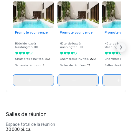
Promote your venue
Promote your venue
Promote your ve
Hôtel de luxe à
Hôtel de luxe à
Hôtel de luxe à
Washington
, DC
Washington
, DC
Washington
, DC
Chambres d'invités
:
237
Chambres d'invités
:
220
Chambres d'invité
Salles de réunion
:
8
Salles de réunion
:
17
Salles de réunion
:
Salles de réunion
Espace total de la réunion
30 000 pi. ca.