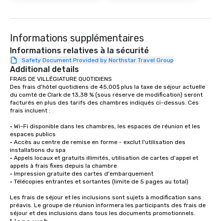
ultimate networking op
a typical sit-down dinn
to engage the person t
Informations supplémentaires
right of you. Because 
place at multiple resta
Informations relatives à la sécurité
walking in between, th
Safety Document Provided by Northstar Travel Group
Additional details
countless opportunitie
FRAIS DE VILLÉGIATURE QUOTIDIENS

with different people 
Des frais d'hôtel quotidiens de 45,00$ plus la taxe de séjour actuelle 
down at each venue a
du comté de Clark de 13,38 % (sous réserve de modification) seront 
traverse along the way
facturés en plus des tarifs des chambres indiqués ci-dessus. Ces 
frais incluent :

experiences not only 
ways to network, but a
• Wi-Fi disponible dans les chambres, les espaces de réunion et les 
way to do so. Large Groups Welcome
espaces publics

Lip Smacking Foodie To
• Accès au centre de remise en forme - exclut l'utilisation des 
installations du spa

groups, small or large.
• Appels locaux et gratuits illimités, utilisation de cartes d'appel et 
experiences can acc
appels à frais fixes depuis la chambre 

groups from as few as
• Impression gratuite des cartes d'embarquement 

• Télécopies entrantes et sortantes (limite de 5 pages au total) 

as 500 guests, making
choice for any corpora
Les frais de séjour et les inclusions sont sujets à modification sans 
Stress-Free Booking 
préavis. Le groupe de réunion informera les participants des frais de 
séjour et des inclusions dans tous les documents promotionnels.
a tour is stress-free a