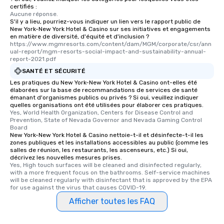
discovered otherwise 
certifiés :
Aucune réponse.
at a typical corporate 
S'il y a lieu, pourriez-vous indiquer un lien vers le rapport public de
a way to try some of t
New York-New York Hotel & Casino sur ses initiatives et engagements
in the city and dive in
en matière de diversité, d'équité et d'inclusion ?
https://www.mgmresorts.com/content/dam/MGM/corporate/csr/ann
cuisines and dishes. Al
ual-report/mgm-resorts-social-impact-and-sustainability-annual-
selected dishes are cu
report-2021.pdf
high standards to ensu
SANTÉ ET SÉCURITÉ
delight any palate. Tours Available
Les pratiques du New York-New York Hotel & Casino ont-elles été
from Day to Night With
élaborées sur la base de recommandations de services de santé
émanant d'organismes publics ou privés ? Si oui, veuillez indiquer
group experience, bookin
quelles organisations ont été utilisées pour élaborer ces pratiques.
key. Whether you desir
Yes, World Health Organization, Centers for Disease Control and 
business hours or earl
Prevention, State of Nevada Governor and Nevada Gaming Control 
Board
after work, we can coo
New York-New York Hotel & Casino nettoie-t-il et désinfecte-t-il les
you to provide options 
zones publiques et les installations accessibles au public (comme les
salles de réunion, les restaurants, les ascenseurs, etc.) Si oui,
needs. Go for as Long or as Short as
décrivez les nouvelles mesures prises.
You Like Along with fle
Yes, High touch surfaces will be cleaned and disinfected regularly, 
scheduling, Lip Smack
with a more frequent focus on the bathrooms. Self-service machines 
will be cleaned regularly with disinfectant that is approved by the EPA 
Tours also provides a 
for use against the virus that causes COVID-19.
durations. Our shortes
Afficher toutes les FAQ
2.5 hours; our longest 
hours, with optional 