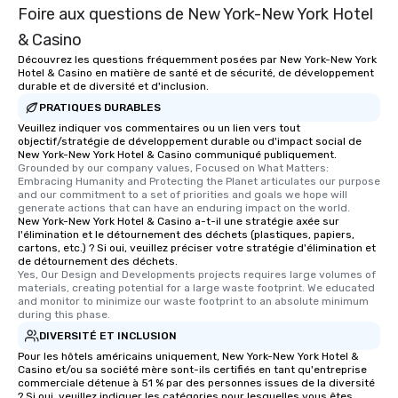
Foire aux questions de New York-New York Hotel
restaurants are within
walking distance of ea
& Casino
short stroll allows you
Découvrez les questions fréquemment posées par New York-New York
members a chance to 
Hotel & Casino en matière de santé et de sécurité, de développement
durable et de diversité et d'inclusion.
networking opportunit
heading to the next pl
PRATIQUES DURABLES
itinerary. You Get a Dinner and a Show
Veuillez indiquer vos commentaires ou un lien vers tout
objectif/stratégie de développement durable ou d'impact social de
Our tours offer an exqu
New York-New York Hotel & Casino communiqué publiquement.
entertainment. All tour
Grounded by our company values, Focused on What Matters: 
knowledgeable, profes
Embracing Humanity and Protecting the Planet articulates our purpose 
and our commitment to a set of priorities and goals we hope will 
who leads the group on
generate actions that can have an enduring impact on the world.
offering engaging tidb
New York-New York Hotel & Casino a-t-il une stratégie axée sur
l'élimination et le détournement des déchets (plastiques, papiers,
fascinating stories. S
cartons, etc.) ? Si oui, veuillez préciser votre stratégie d'élimination et
interactive experience
de détournement des déchets.
along the way exclusive
Yes, Our Design and Developments projects requires large volumes of 
materials, creating potential for a large waste footprint. We educated 
ensuring there is neve
and monitor to minimize our waste footprint to an absolute minimum 
Different Types of Cuis
during this phase.
experiences offer the a
DIVERSITÉ ET INCLUSION
several renowned rest
Pour les hôtels américains uniquement, New York-New York Hotel &
convenient outing, inc
Casino et/ou sa société mère sont-ils certifiés en tant qu'entreprise
commerciale détenue à 51 % par des personnes issues de la diversité
and your guests might
? Si oui, veuillez indiquer les catégories pour lesquelles vous êtes