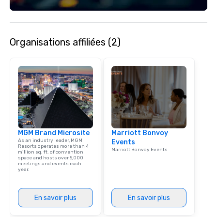
each experience with 
engaging information 
Lip Smacking Foodie T
entertaining activity 
Organisations affiliées (2)
dining experience meld
that are sure to add ne
meeting events, from 
team building. All-Inclusive Group
Dining When meeting p
corporate group event
Smacking Foodie Tours,
group is assured a top
experience with three 
MGM Brand Microsite
Marriott Bonvoy
signature dishes at ea
As an industry leader, MGM
Events
Our affordable tours a
Resorts operates more than 4
Marriott Bonvoy Events
million sq. ft. of convention
person with tax and gr
space and hosts over 5,000
included. The only thi
meetings and events each
year.
are drinks. However, 
package upgrade is ava
provides guests a sign
En savoir plus
En savoir plus
at various stops. Build Your Network
Our exclusive experien