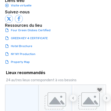
Liens web
enjoy the company of 
Visite virtuelle
more easily. You’ll tak
Suivez-nous
knowing that everythin
of from the moment the
booked to the minute i
Ressources du lieu
Since the menu is alre
Four Green Globes Certified
have nothing to worry 
GREEN KEY 4 CERTIFICATE
remember to submit ah
date any dietary restr
Hotel Brochure
allergies for anyone in
Feel Like a VIP at Each
NY NY Production
Smacking Foodie Tours
Property Map
group members never 
about waiting in line to
Lieux recommandés
restaurant or being sh
24 autres lieux correspondent à vos besoins
than desirable table. O
everyone is treated lik
immediate seating upon
What’s more, your gro
a special warm welcom
from the restaurant c