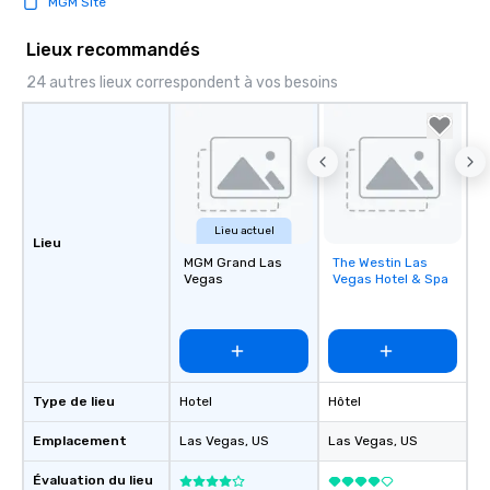
MGM Site
Lieux recommandés
24 autres lieux correspondent à vos besoins
Lieu actuel
Lieu
MGM Grand Las
The Westin Las
Removed from
Vegas
Vegas Hotel & Spa
favorites
Type de lieu
Hotel
Hôtel
Emplacement
Las Vegas
, US
Las Vegas
, US
Évaluation du lieu