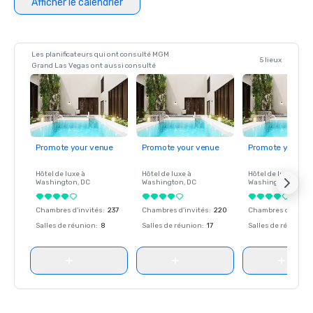
Afficher le calendrier
Les planificateurs qui ont consulté MGM
5 lieux
Grand Las Vegas ont aussi consulté
Promote your venue
Promote your venue
Promote your ve
Hôtel de luxe à
Hôtel de luxe à
Hôtel de luxe à
Washington
, DC
Washington
, DC
Washington
, DC
Chambres d'invités
:
237
Chambres d'invités
:
220
Chambres d'invité
Salles de réunion
:
8
Salles de réunion
:
17
Salles de réunion
: