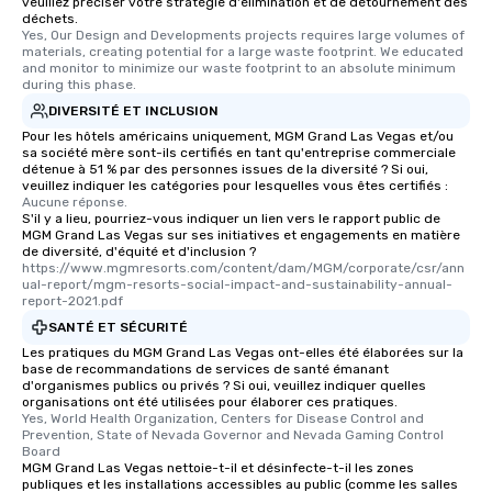
veuillez préciser votre stratégie d'élimination et de détournement des
déchets.
Yes, Our Design and Developments projects requires large volumes of 
materials, creating potential for a large waste footprint. We educated 
and monitor to minimize our waste footprint to an absolute minimum 
during this phase.
DIVERSITÉ ET INCLUSION
Pour les hôtels américains uniquement, MGM Grand Las Vegas et/ou
sa société mère sont-ils certifiés en tant qu'entreprise commerciale
détenue à 51 % par des personnes issues de la diversité ? Si oui,
veuillez indiquer les catégories pour lesquelles vous êtes certifiés :
Aucune réponse.
S'il y a lieu, pourriez-vous indiquer un lien vers le rapport public de
MGM Grand Las Vegas sur ses initiatives et engagements en matière
de diversité, d'équité et d'inclusion ?
https://www.mgmresorts.com/content/dam/MGM/corporate/csr/ann
ual-report/mgm-resorts-social-impact-and-sustainability-annual-
report-2021.pdf
SANTÉ ET SÉCURITÉ
Les pratiques du MGM Grand Las Vegas ont-elles été élaborées sur la
base de recommandations de services de santé émanant
d'organismes publics ou privés ? Si oui, veuillez indiquer quelles
organisations ont été utilisées pour élaborer ces pratiques.
Yes, World Health Organization, Centers for Disease Control and 
Prevention, State of Nevada Governor and Nevada Gaming Control 
Board
MGM Grand Las Vegas nettoie-t-il et désinfecte-t-il les zones
publiques et les installations accessibles au public (comme les salles