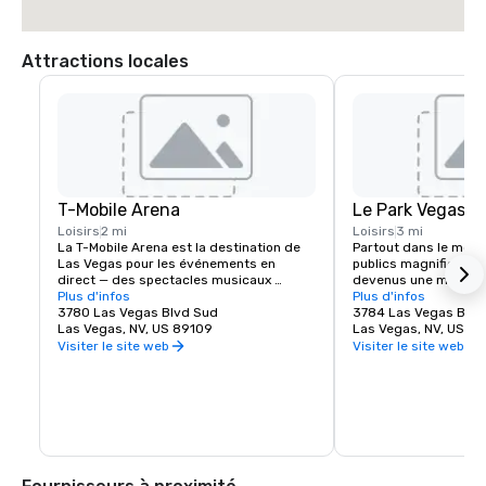
Attractions locales
T-Mobile Arena
Le Park Vegas
Loisirs
2 mi
Loisirs
3 mi
La T-Mobile Arena est la destination de 
Partout dans le mond
Las Vegas pour les événements en 
publics magnifiques e
direct — des spectacles musicaux 
devenus une marque 
incroyables aux événements sportifs 
Plus d'infos
plus belles villes et 
Plus d'infos
passionnants — elle établit une nouvelle 
3780 Las Vegas Blvd Sud
exception à la règle.
3784 Las Vegas Blvd
norme pour ce que signifie le 
Las Vegas, NV, US 89109
repensé l'expérience 
Las Vegas, NV, US 8
divertissement dans la ville qui fait le 
traditionnelle en créa
Visiter le site web
Visiter le site web
mieux. Le T-Mobile Arena de 20 000 
dynamique située just
places accueille des événements 
célèbre Strip de Las 
passionnants de classe mondiale pour 
soyez à la recherche 
tous les goûts — de l'UFC, de la boxe, du 
vous retrouver entre 
hockey, du basketball et de l'équitation 
prendre un repas rapi
de taureaux, en passant par des remises 
spectacle épique, The
de prix et des concerts de premier plan.
Arena offrent de quoi 
goûts. Découvrez l'éne