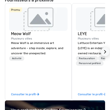
Fournisseurs à proximité
du tout nouveau quart
de Las Vegas.
Promu
Meow Wolf
LEYE
Plusieurs villes
Plusieurs villes
Meow Wolf is an immersive art
Lettuce Entertain You E
adventure – step inside, explore, and
(LEYE) is an independe
uncover the unexpected.
owned restaurant grou
Chicago that owns, m
Activité
Restauration
Restau
licenses more than 13
Personnel préféré
establishments in Illin
Maryland, Nevada, Cali
Virginia and Washingt
founded in June 1971 
Melman and Jerry A. Or
Consulter le profil
Consulter le profil
opening of R.J. Grunts
thanks to the creativit
partners, we proudly 