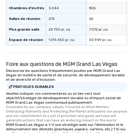
Chambres d'invités
5 044
826
Salles de réunion
272
26
Plus grande salle
25 750 pi. ca.
7 072 pi. ca.
Espace de réunion
1 215 450 pi. ca.
50 949 pi. ca.
Foire aux questions de MGM Grand Las Vegas
Découvrez les questions fréquemment posées par MGM Grand Las
Vegas en matière de santé et de sécurité, de développement durable
et de diversité et d'inclusion.
PRATIQUES DURABLES
Veuillez indiquer vos commentaires ou un lien vers tout
objectif/stratégie de développement durable ou d'impact social de
MGM Grand Las Vegas communiqué publiquement.
Grounded by our company values, Focused on What Matters: 
Embracing Humanity and Protecting the Planet articulates our purpose 
and our commitment to a set of priorities and goals we hope will 
generate actions that can have an enduring impact on the world.
MGM Grand Las Vegas a-t-il une stratégie axée sur l'élimination et le
détournement des déchets (plastiques, papiers, cartons, etc.) ? Si oui,