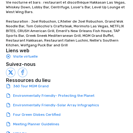
Vie nocturne et bars : restaurant et discothèque Hakkasan Las Vegas, 
Whiskey Down, Lobby Bar, Centrifuge, Loser's Bar, Level Up Lounge et 
West Wing Bars.

Restauration : Joel Robuchon, L'Atelier de Joel Robuchon, Grand Wok 
Noodle Bar, Tom Colicchio's Craftsteak, Morimoto Las Vegas, NETFLIX 
BITES, CRUSH American Grill, Emeril's New Orleans Fish House, TAP 
Sports Bar, Greek Sneek Mediterranean Grill, MGM Grand Buffet, 
Restaurant Hakkasan, Restaurant italien Luchini, Nellie's Southern 
Kitchen, Wolfgang Puck Bar and Grill
Liens web
Visite virtuelle
Suivez-nous
Ressources du lieu
360 Tour MGM Grand
Environmentally Friendly- Protecting the Planet
Environmentally Friendly-Solar Array Infographics
Four Green Globes Certified
Meeting Planner Guidelines