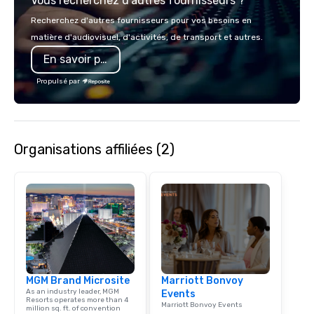
Vous recherchez d'autres fournisseurs ?
at more than 60 conce
from fast casual to fin
Recherchez d'autres fournisseurs pour vos besoins en
restaurants.
matière d'audiovisuel, d'activités, de transport et autres.
En savoir plus
Propulsé par
Organisations affiliées (2)
MGM Brand Microsite
Marriott Bonvoy
As an industry leader, MGM
Events
Resorts operates more than 4
Marriott Bonvoy Events
million sq. ft. of convention