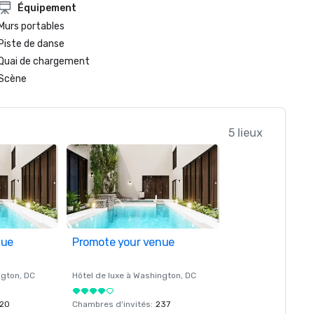
Équipement
Murs portables
Piste de danse
Quai de chargement
Scène
5 lieux
nue
Promote your venue
ngton
, DC
Hôtel de luxe à
Washington
, DC
20
Chambres d'invités
:
237