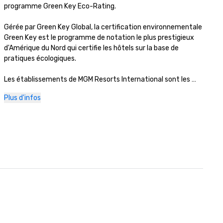
programme Green Key Eco-Rating.

Gérée par Green Key Global, la certification environnementale 
Green Key est le programme de notation le plus prestigieux 
d'Amérique du Nord qui certifie les hôtels sur la base de 
pratiques écologiques. 

Les établissements de MGM Resorts International sont les 
premiers à obtenir cette certification au Nevada et au 
Plus d'infos
Michigan. 