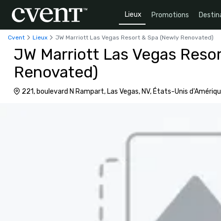
Lieux
Promotions
Destin
Cvent
Lieux
JW Marriott Las Vegas Resort & Spa (Newly Renovated)
JW Marriott Las Vegas Reso
Renovated)
221, boulevard N Rampart, Las Vegas, NV, États-Unis d'Amériq