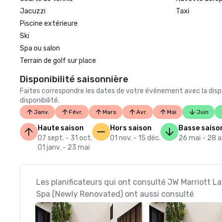
Jacuzzi
Taxi
Piscine extérieure
Ski
Spa ou salon
Terrain de golf sur place
Disponibilité saisonnière
Faites correspondre les dates de votre événement avec la dispo
disponibilité.
Janv.
Févr.
Mars
Avr.
Mai
Juin
Haute saison
Hors saison
Basse saiso
07 sept. - 31 oct.
01 nov. - 15 déc.
26 mai - 28 
01 janv. - 23 mai
Les planificateurs qui ont consulté JW Marriott L
Spa (Newly Renovated) ont aussi consulté