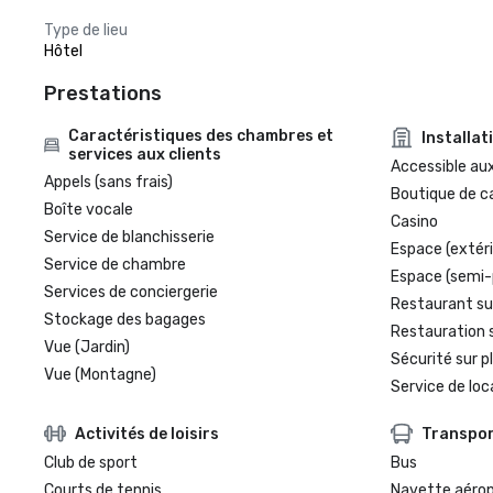
Type de lieu
Hôtel
Prestations
Caractéristiques des chambres et
Installat
services aux clients
Accessible aux
Appels (sans frais)
Boutique de c
Boîte vocale
Casino
Service de blanchisserie
Espace (extéri
Service de chambre
Espace (semi-
Services de conciergerie
Restaurant su
Stockage des bagages
Restauration 
Vue (Jardin)
Sécurité sur p
Vue (Montagne)
Service de loc
Activités de loisirs
Transpo
Club de sport
Bus
Courts de tennis
Navette aéro