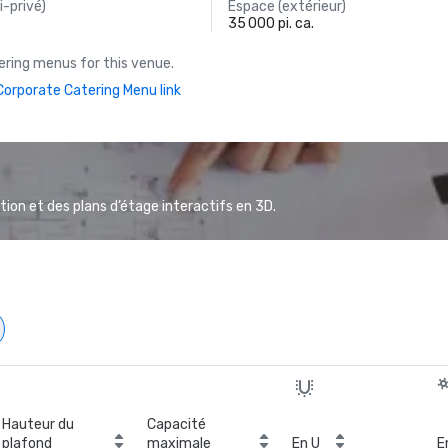
-privé)
Espace (extérieur)
35 000 pi. ca.
ring menus for this venue.
orporate Catering Menu link
ion et des plans d’étage interactifs en 3D.
Hauteur du
Capacité
plafond
maximale
En U
E