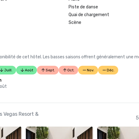
Piste de danse
Quai de chargement
Scène
nibilité de cet hôtel. Les basses saisons offrent généralement une me
Juill.
Août
Sept.
Oct.
Nov.
Déc.
n
août
as Vegas Resort &
5