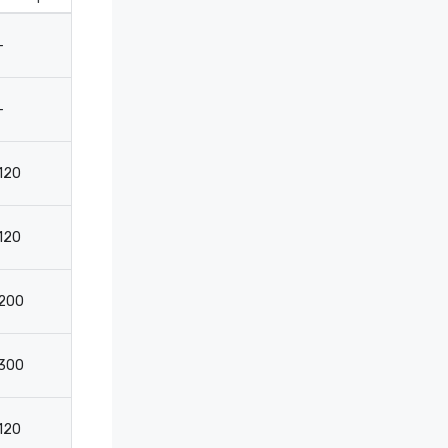
-
1250
800
-
-
-
-
-
120
260
102
4
120
200
102
4
200
325
186
6
300
400
260
-
120
200
102
4