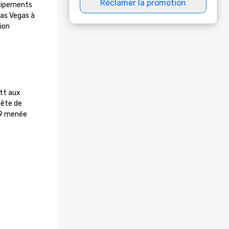
Réclamer la promotion
quipements 
as Vegas à 
on 
tt aux 
ête de 
9 menée 