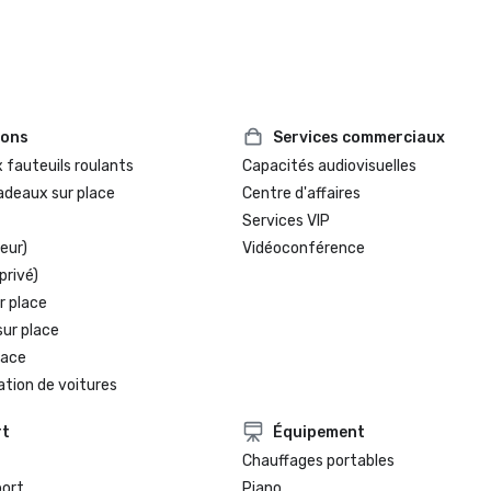
ions
Services commerciaux
 fauteuils roulants
Capacités audiovisuelles
adeaux sur place
Centre d'affaires
Services VIP
eur)
Vidéoconférence
privé)
r place
sur place
lace
ation de voitures
rt
Équipement
Chauffages portables
port
Piano