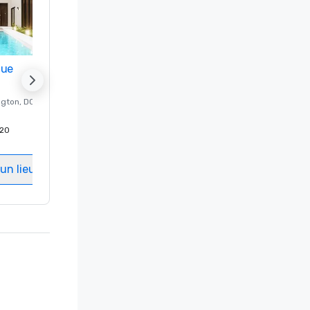
nue
Promote your venue
ngton
, DC
Hôtel de luxe à
Washington
, DC
20
Chambres d'invités
:
237
Salles de réunion
:
8
un lieu
Sélectionnez un lieu