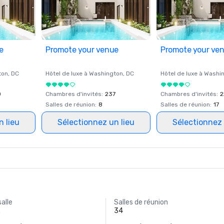
e
Promote your venue
Promote your ve
ton
, DC
Hôtel de luxe à
Washington
, DC
Hôtel de luxe à
Washi
0
Chambres d'invités
:
237
Chambres d'invités
:
2
Salles de réunion
:
8
Salles de réunion
:
17
n lieu
Sélectionnez un lieu
Sélectionnez 
salle
Salles de réunion
.
34