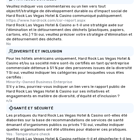
Veuillez indiquer vos commentaires ou un lien vers tout
objectif/stratégie de développement durable ou d'impact social de
Hard Rock Las Vegas Hotel & Casino communiqué publiquement.
https://www.hardrock.com/csr-report.aspx
Hard Rock Las Vegas Hotel & Casino a-t-il une stratégie axée sur
l'élimination et le détournement des déchets (plastiques, papiers,
cartons, etc.) ? Si oui, veuillez préciser votre stratégie d'élimination et
de détournement des déchets.
No
DIVERSITÉ ET INCLUSION
Pour les hôtels américains uniquement, Hard Rock Las Vegas Hotel &
Casino et/ou sa société mère sont-ils certifiés en tant qu'entreprise
commerciale détenue à 51 % par des personnes issues de la diversité
? Si oui, veuillez indiquer les catégories pour lesquelles vous êtes
certifiés :
Minority-Owned Business Enterprise
S'il y a lieu, pourriez-vous indiquer un lien vers le rapport public de
Hard Rock Las Vegas Hotel & Casino sur ses initiatives et
engagements en matière de diversité, d'équité et d'inclusion ?
n/a
SANTÉ ET SÉCURITÉ
Les pratiques du Hard Rock Las Vegas Hotel & Casino ont-elles été
élaborées sur la base de recommandations de services de santé
émanant d'organismes publics ou privés ? Si oui, veuillez indiquer
quelles organisations ont été utilisées pour élaborer ces pratiques.
Yes : Temperature check
Hard Rock Las Vegas Hotel & Casino nettoie-t-il et désinfecte-t-il les