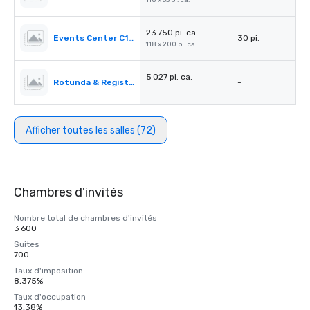
118 x 55 pi. ca.
23 750 pi. ca.
Events Center C1-C3
30 pi.
118 x 200 pi. ca.
5 027 pi. ca.
Rotunda & Registration Desk 4&5
-
-
Afficher toutes les salles (72)
Chambres d'invités
Nombre total de chambres d'invités
3 600
Suites
700
Taux d'imposition
8,375%
Taux d'occupation
13,38%