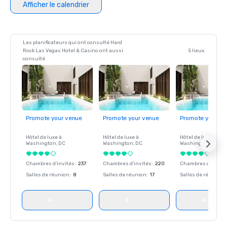
Afficher le calendrier
Les planificateurs qui ont consulté Hard
Rock Las Vegas Hotel & Casino ont aussi
5 lieux
consulté
Promote your venue
Promote your venue
Promote your ve
Hôtel de luxe à
Hôtel de luxe à
Hôtel de luxe à
Washington
, DC
Washington
, DC
Washington
, DC
Chambres d'invités
:
237
Chambres d'invités
:
220
Chambres d'invité
Salles de réunion
:
8
Salles de réunion
:
17
Salles de réunion
: