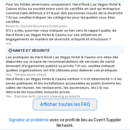
Pour les hôtels américains uniquement, Hard Rock Las Vegas Hotel &
Casino et/ou sa société mère sont-ils certifiés en tant qu'entreprise
commerciale détenue à 51 % par des personnes issues de la diversité
? Si oui, veuillez indiquer les catégories pour lesquelles vous êtes
certifiés :
Minority-Owned Business Enterprise
S'il y a lieu, pourriez-vous indiquer un lien vers le rapport public de
Hard Rock Las Vegas Hotel & Casino sur ses initiatives et
engagements en matière de diversité, d'équité et d'inclusion ?
n/a
SANTÉ ET SÉCURITÉ
Les pratiques du Hard Rock Las Vegas Hotel & Casino ont-elles été
élaborées sur la base de recommandations de services de santé
émanant d'organismes publics ou privés ? Si oui, veuillez indiquer
quelles organisations ont été utilisées pour élaborer ces pratiques.
Yes : Temperature check
Hard Rock Las Vegas Hotel & Casino nettoie-t-il et désinfecte-t-il les
zones publiques et les installations accessibles au public (comme les
salles de réunion, les restaurants, les ascenseurs, etc.) Si oui,
décrivez les nouvelles mesures prises.
Yes : Sanitize with correct cleaning products
Afficher toutes les FAQ
Signalez un problème
avec ce profil de lieu au Cvent Supplier
Network.