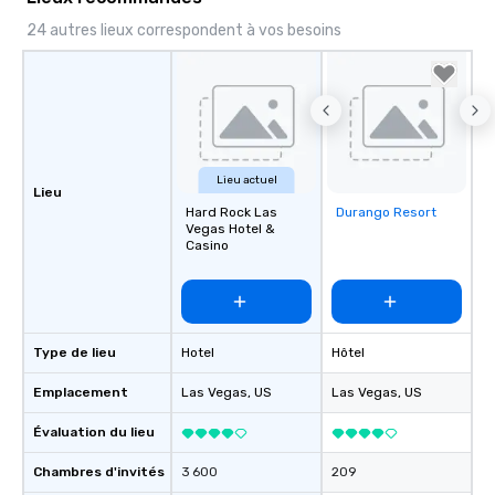
24 autres lieux correspondent à vos besoins
Lieu actuel
Lieu
Hard Rock Las
Durango Resort
Removed from
Vegas Hotel &
favorites
Casino
Type de lieu
Hotel
Hôtel
Emplacement
Las Vegas
, US
Las Vegas
, US
Évaluation du lieu
Chambres d'invités
3 600
209