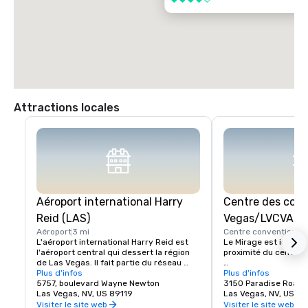
Attractions locales
Aéroport international Harry
Centre des cong
Reid (LAS)
Vegas/LVCVA
Aéroport
3 mi
Centre convention
2 
L'aéroport international Harry Reid est 
Le Mirage est idéalem
l'aéroport central qui dessert la région 
proximité du centre d
de Las Vegas. Il fait partie du réseau 
aéroportuaire du comté de Clark, qui 
Plus d'infos
Le Las Vegas Convent
Plus d'infos
possède et exploite six aéroports. 
5757, boulevard Wayne Newton
l'une des installations
3150 Paradise Road
L'aéroport international Harry Reid 
Las Vegas, NV, US 89119
fréquentées au monde 
Las Vegas, NV, US 8
comprend 96 portes d'embarquement 
de 4,6 millions de pie
Visiter le site web
Visiter le site web