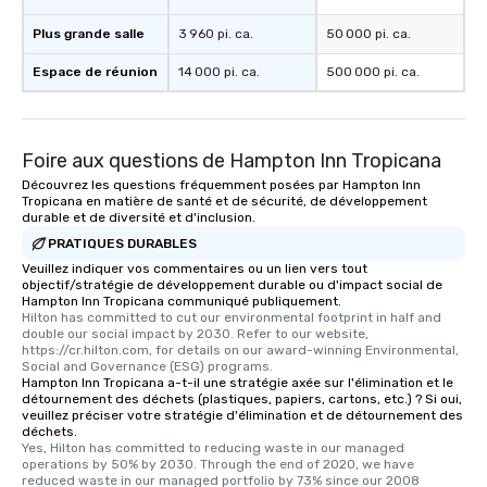
which can be an added bonus for all
Plus grande salle
3 960 pi. ca.
50 000 pi. ca.
those Instagram moments you share.
For added ease, we can even arrange
Espace de réunion
14 000 pi. ca.
500 000 pi. ca.
transportation pick-up and drop-off,
as well as an event photographer. And
for groups that desire an extra luxe
Foire aux questions de Hampton Inn Tropicana
experience, we can also arrange for
an evening helicopter ride over the
Découvrez les questions fréquemment posées par Hampton Inn
Tropicana en matière de santé et de sécurité, de développement
glittering lights of The Strip. A
durable et de diversité et d'inclusion.
Memorable Experience for All Lip
PRATIQUES DURABLES
Smacking Foodie Tours offers a way
Veuillez indiquer vos commentaires ou un lien vers tout
to gather and dine that few have
objectif/stratégie de développement durable ou d'impact social de
experienced, and all are sure to
Hampton Inn Tropicana communiqué publiquement.
Hilton has committed to cut our environmental footprint in half and 
remember. Our one-of-a-kind tours
double our social impact by 2030. Refer to our website, 
are special, from the first stop to the
https://cr.hilton.com, for details on our award-winning Environmental, 
last. It’s an experience that attendees
Social and Governance (ESG) programs.
Hampton Inn Tropicana a-t-il une stratégie axée sur l'élimination et le
will reminisce about long after they
détournement des déchets (plastiques, papiers, cartons, etc.) ? Si oui,
leave. Location, Location, Location
veuillez préciser votre stratégie d'élimination et de détournement des
déchets.
One of the best reasons to book is the
Yes, Hilton has committed to reducing waste in our managed 
convenient and efficient way the
operations by 50% by 2030. Through the end of 2020, we have 
experience is designed. All
reduced waste in our managed portfolio by 73% since our 2008 