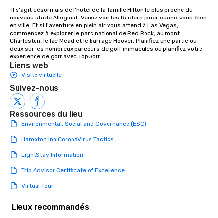
ultimate networking opportunities. At
 Il s'agit désormais de l'hôtel de la famille Hilton le plus proche du 
a typical sit-down dinner, you’re lucky
nouveau stade Allegiant. Venez voir les Raiders jouer quand vous êtes 
en ville. Et si l'aventure en plein air vous attend à Las Vegas, 
to engage the person to the left and
commencez à explorer le parc national de Red Rock, au mont. 
right of you. Because our tours take
Charleston, le lac Mead et le barrage Hoover. Planifiez une partie ou 
place at multiple restaurants, with
deux sur les nombreux parcours de golf immaculés ou planifiez votre 
expérience de golf avec TopGolf.
walking in between, there are
Liens web
countless opportunities to interact
Visite virtuelle
with different people when you sit
Suivez-nous
down at each venue and as you
traverse along the way. Our
experiences not only provide more
Ressources du lieu
ways to network, but a more convivial
Environmental, Social and Governance (ESG)
way to do so. Large Groups Welcome
Hampton Inn CoronaVirus Tactics
Lip Smacking Foodie Tours is ideal for
groups, small or large. Our
LightStay Information
experiences can accommodate
groups from as few as 1 to as many
Trip Advisor Certificate of Excellence
as 500 guests, making us an ideal
Virtual Tour
choice for any corporate group event.
Stress-Free Booking Process Booking
Lieux recommandés
a tour is stress-free and allows you to