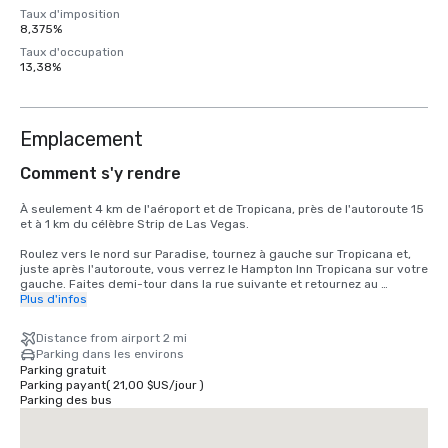
Taux d'imposition
8,375%
Taux d'occupation
13,38%
Emplacement
Comment s'y rendre
À seulement 4 km de l'aéroport et de Tropicana, près de l'autoroute 15 
et à 1 km du célèbre Strip de Las Vegas.

Roulez vers le nord sur Paradise, tournez à gauche sur Tropicana et, 
juste après l'autoroute, vous verrez le Hampton Inn Tropicana sur votre 
gauche. Faites demi-tour dans la rue suivante et retournez au 
Hampton Inn Tropicana
Plus d'infos
Distance from airport 2 mi
Parking dans les environs
Parking gratuit
Parking payant
(
21,00 $US
/
jour
)
Parking des bus