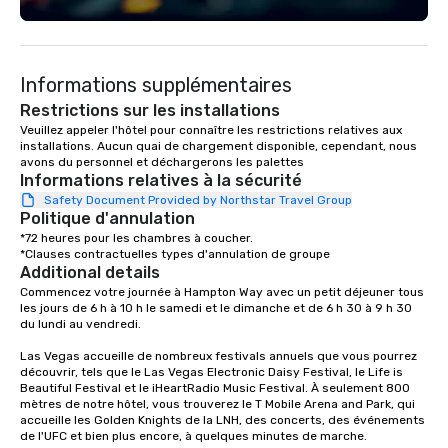
engaging information along the way.
a VIP entrance and a pr
Lip Smacking Foodie Tours are both an
one-of-a-kind Putting 
entertaining activity and unique
eight digital putting ba
Informations supplémentaires
dining experience melded into one,
high-tech projection 
that are sure to add new vitality to
create a modernized 
Restrictions sur les installations
meeting events, from conferences to
experience; chef-cura
Veuillez appeler l'hôtel pour connaître les restrictions relatives aux 
installations. Aucun quai de chargement disponible, cependant, nous 
team building. All-Inclusive Group
elevated food and bev
avons du personnel et déchargerons les palettes
Dining When meeting planners book a
The Tap Room with Bo
Informations relatives à la sécurité
corporate group event through Lip
technology and a curat
Safety Document Provided by Northstar Travel Group
Smacking Foodie Tours, the entire
of locally-brewed beer
Politique d'annulation
group is assured a top-notch dining
the-art Cosmic Lounge
*72 heures pour les chambres à coucher.

experience with three to four
Astrocade with wall-to
*Clauses contractuelles types d'annulation de groupe
Additional details
signature dishes at each restaurant.
definition LCD displays
Commencez votre journée à Hampton Way avec un petit déjeuner tous 
Our affordable tours are priced per
sports and entertainm
les jours de 6 h à 10 h le samedi et le dimanche et de 6 h 30 à 9 h 30 
person with tax and gratuities
du lundi au vendredi. 

included. The only thing not included
Las Vegas accueille de nombreux festivals annuels que vous pourrez 
are drinks. However, a beverage
découvrir, tels que le Las Vegas Electronic Daisy Festival, le Life is 
package upgrade is available, which
Beautiful Festival et le iHeartRadio Music Festival. À seulement 800 
provides guests a signature cocktail
mètres de notre hôtel, vous trouverez le T Mobile Arena and Park, qui 
at various stops. Build Your Network
accueille les Golden Knights de la LNH, des concerts, des événements 
de l'UFC et bien plus encore, à quelques minutes de marche.

Our exclusive experiences provide the