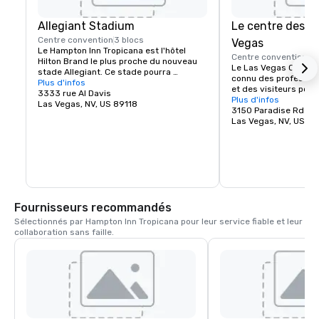
Allegiant Stadium
Le centre des c
Centre convention
3 blocs
Vegas
Le Hampton Inn Tropicana est l'hôtel 
Centre convention
4 
Hilton Brand le plus proche du nouveau 
Le Las Vegas Convent
stade Allegiant. Ce stade pourra 
connu des professionn
accueillir jusqu'à 60 000 fans et sera le 
Plus d'infos
et des visiteurs pour
plus récent stade du pays.
3333 rue Al Davis
3 millions de pieds c
Plus d'infos
Las Vegas, NV, US 89118
d'exposition, ses 144 
3150 Paradise Rd
ses grandes capacité
Las Vegas, NV, US 8
parking pouvant accue
voitures. Un grand hal
zone d'inscription rel
les salles d'expositio
permet une installat
immédiats et l'organi
événements. Le Las 
Fournisseurs recommandés
Center propose une 
de haute qualité en 
Sélectionnés par Hampton Inn Tropicana pour leur service fiable et leur 
installations de prem
collaboration sans faille.