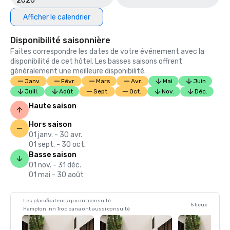
2026
Afficher le calendrier
Disponibilité saisonnière
Faites correspondre les dates de votre événement avec la
disponibilité de cet hôtel. Les basses saisons offrent
généralement une meilleure disponibilité.
Janv.
Févr.
Mars
Avr.
Mai
Juin
Juill.
Août
Sept.
Oct.
Nov.
Déc.
Haute saison
Hors saison
01 janv. - 30 avr.
01 sept. - 30 oct.
Basse saison
01 nov. - 31 déc.
01 mai - 30 août
Les planificateurs qui ont consulté
5 lieux
Hampton Inn Tropicana ont aussi consulté