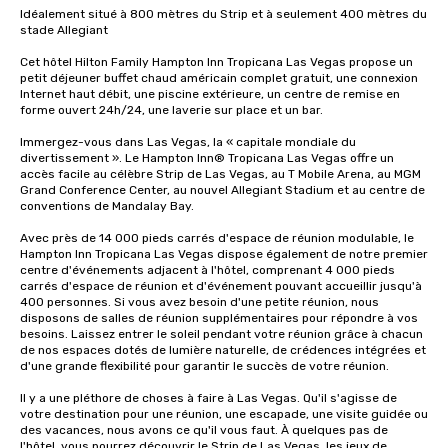
Idéalement situé à 800 mètres du Strip et à seulement 400 mètres du 
stade Allegiant

Cet hôtel Hilton Family Hampton Inn Tropicana Las Vegas propose un 
petit déjeuner buffet chaud américain complet gratuit, une connexion 
Internet haut débit, une piscine extérieure, un centre de remise en 
forme ouvert 24h/24, une laverie sur place et un bar. 

Immergez-vous dans Las Vegas, la « capitale mondiale du 
divertissement ». Le Hampton Inn® Tropicana Las Vegas offre un 
accès facile au célèbre Strip de Las Vegas, au T Mobile Arena, au MGM 
Grand Conference Center, au nouvel Allegiant Stadium et au centre de 
conventions de Mandalay Bay.

Avec près de 14 000 pieds carrés d'espace de réunion modulable, le 
Hampton Inn Tropicana Las Vegas dispose également de notre premier 
centre d'événements adjacent à l'hôtel, comprenant 4 000 pieds 
carrés d'espace de réunion et d'événement pouvant accueillir jusqu'à 
400 personnes. Si vous avez besoin d'une petite réunion, nous 
disposons de salles de réunion supplémentaires pour répondre à vos 
besoins. Laissez entrer le soleil pendant votre réunion grâce à chacun 
de nos espaces dotés de lumière naturelle, de crédences intégrées et 
d'une grande flexibilité pour garantir le succès de votre réunion.

Il y a une pléthore de choses à faire à Las Vegas. Qu'il s'agisse de 
votre destination pour une réunion, une escapade, une visite guidée ou 
des vacances, nous avons ce qu'il vous faut. À quelques pas de 
l'hôtel, vous pourrez découvrir le Strip de Las Vegas, les jeux de 