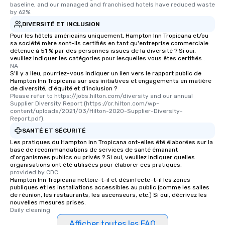
baseline, and our managed and franchised hotels have reduced waste 
restaurants are within an easy
by 62%.
walking distance of each other. The
DIVERSITÉ ET INCLUSION
short stroll allows your group
Pour les hôtels américains uniquement, Hampton Inn Tropicana et/ou
members a chance to engage in prime
sa société mère sont-ils certifiés en tant qu'entreprise commerciale
networking opportunities before
détenue à 51 % par des personnes issues de la diversité ? Si oui,
veuillez indiquer les catégories pour lesquelles vous êtes certifiés :
heading to the next place on your tour
NA
itinerary. You Get a Dinner and a Show
S'il y a lieu, pourriez-vous indiquer un lien vers le rapport public de
Our tours offer an exquisite feast plus
Hampton Inn Tropicana sur ses initiatives et engagements en matière
de diversité, d'équité et d'inclusion ?
entertainment. All tours include a
Please refer to https://jobs.hilton.com/diversity and our annual 
knowledgeable, professional guide
Supplier Diversity Report (https://cr.hilton.com/wp-
content/uploads/2021/03/Hilton-2020-Supplier-Diversity-
who leads the group on a walking tour,
Report.pdf).
offering engaging tidbits and
SANTÉ ET SÉCURITÉ
fascinating stories. Several other
Les pratiques du Hampton Inn Tropicana ont-elles été élaborées sur la
interactive experiences are included
base de recommandations de services de santé émanant
along the way exclusively to our tours,
d'organismes publics ou privés ? Si oui, veuillez indiquer quelles
organisations ont été utilisées pour élaborer ces pratiques.
ensuring there is never a dull moment.
provided by CDC
Different Types of Cuisine Our
Hampton Inn Tropicana nettoie-t-il et désinfecte-t-il les zones
experiences offer the ability to enjoy
publiques et les installations accessibles au public (comme les salles
de réunion, les restaurants, les ascenseurs, etc.) Si oui, décrivez les
several renowned restaurants in one
nouvelles mesures prises.
convenient outing, including ones you
Daily cleaning
and your guests might not have
Afficher toutes les FAQ