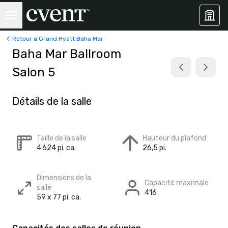
Retour à Grand Hyatt Baha Mar
Baha Mar Ballroom
Salon 5
Détails de la salle
Taille de la salle
Hauteur du plafond
4 624 pi. ca.
26,5 pi.
Dimensions de la
Capacité maximale
salle
416
59 x 77 pi. ca.