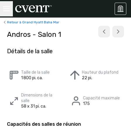
Retour à Grand Hyatt Baha Mar
Andros - Salon 1
Détails de la salle
Taille de la salle
Hauteur du plafond
1 800 pi. ca.
22 pi.
Dimensions de la
Capacité maximale
salle
175
58 x 31 pi. ca.
Capacités des salles de réunion