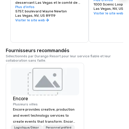
informations et des i
Plus d'infos
desservant Las Vegas et le comté de 
les possibilités de loi
1000 Scenic Loop Dr.
Clark, dans le Nevada, aux États-Unis. 
Plus d'infos
etc.
Las Vegas, NV, US 89
L'aéroport se trouve à huit kilomètres au 
5757, boulevard Wayne Newton
Visiter le site web
sud du centre-ville de Las Vegas, dans 
Las Vegas, NV, US 89119
la zone non incorporée de Paradise, dans 
Visiter le site web
le comté de Clark.
Fournisseurs recommandés
Sélectionnés par Durango Resort pour leur service fiable et leur 
collaboration sans faille.
Encore
Plusieurs villes
Encore provides creative, production
and event technology services to
create events that transform. Encore
creates memorable event experiences
Logistique/Décor
Personnel préféré