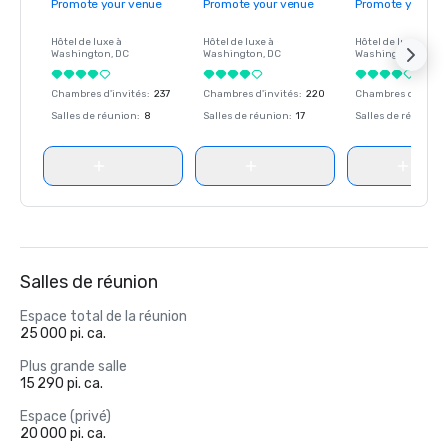
Promote your venue
Promote your venue
Promote your ve
Hôtel de luxe à
Hôtel de luxe à
Hôtel de luxe à
Washington
, DC
Washington
, DC
Washington
, DC
Chambres d'invités
:
237
Chambres d'invités
:
220
Chambres d'invité
Salles de réunion
:
8
Salles de réunion
:
17
Salles de réunion
:
Salles de réunion
Espace total de la réunion
25 000 pi. ca.
Plus grande salle
15 290 pi. ca.
Espace (privé)
20 000 pi. ca.