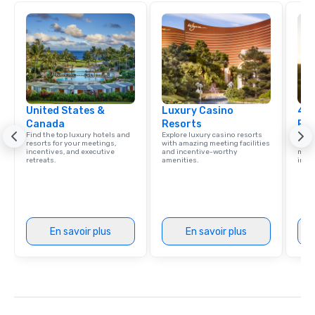
United States &
Luxury Casino
4 S
Canada
Resorts
Res
Find the top luxury hotels and
Explore luxury casino resorts
Disco
resorts for your meetings,
with amazing meeting facilities
hotel
incentives, and executive
and incentive-worthy
meeti
retreats.
amenities.
ince
En savoir plus
En savoir plus