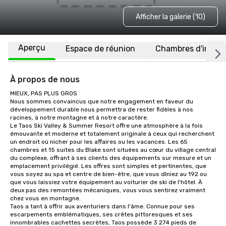
Afficher la galerie (10)
Aperçu
Espace de réunion
Chambres d'invité
À propos de nous
MIEUX, PAS PLUS GROS

Nous sommes convaincus que notre engagement en faveur du 
développement durable nous permettra de rester fidèles à nos 
racines, à notre montagne et à notre caractère.

Le Taos Ski Valley & Summer Resort offre une atmosphère à la fois 
émouvante et moderne et totalement originale à ceux qui recherchent 
un endroit où nicher pour les affaires ou les vacances. Les 65 
chambres et 15 suites du Blake sont situées au cœur du village central 
du complexe, offrant à ses clients des équipements sur mesure et un 
emplacement privilégié. Les offres sont simples et pertinentes, que 
vous soyez au spa et centre de bien-être, que vous dîniez au 192 ou 
que vous laissiez votre équipement au voiturier de ski de l'hôtel. À 
deux pas des remontées mécaniques, vous vous sentirez vraiment 
chez vous en montagne.

Taos a tant à offrir aux aventuriers dans l'âme. Connue pour ses 
escarpements emblématiques, ses crêtes pittoresques et ses 
innombrables cachettes secrètes, Taos possède 3 274 pieds de 