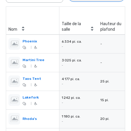
Taille de la
Hauteur du
Nom
salle
plafond
Phoenix
6 334 pi. ca.
-
-
|
Martini Tree
3 025 pi. ca.
-
-
|
Taos Tent
4 177 pi. ca.
25 pi.
-
|
Lakefork
1 242 pi. ca.
15 pi.
-
|
1 180 pi. ca.
Rhoda's
20 pi.
-