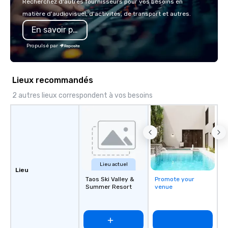
Recherchez d'autres fournisseurs pour vos besoins en
seamless from start to finish. We are
matière d'audiovisuel, d'activités, de transport et autres.
also a certified WOSB.
En savoir plus
Propulsé par
Lieux recommandés
2 autres lieux correspondent à vos besoins
Lieu actuel
Lieu
Taos Ski Valley &
Promote your
Summer Resort
venue