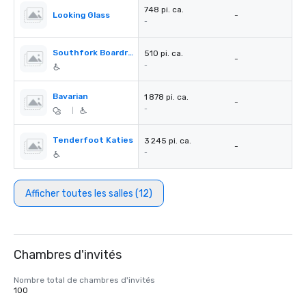
748 pi. ca.
Looking Glass
-
-
Southfork Boardroom
510 pi. ca.
-
-
Bavarian
1 878 pi. ca.
-
-
|
Tenderfoot Katies
3 245 pi. ca.
-
-
Afficher toutes les salles (12)
Chambres d'invités
Nombre total de chambres d'invités
100