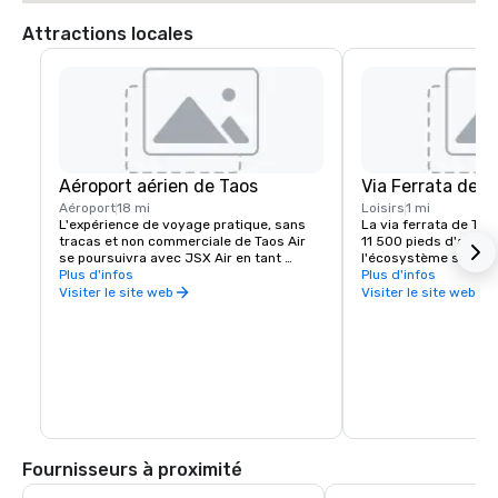
Attractions locales
Aéroport aérien de Taos
Via Ferrata de T
Aéroport
18 mi
Loisirs
1 mi
L'expérience de voyage pratique, sans 
La via ferrata de Taos 
tracas et non commerciale de Taos Air 
11 500 pieds d'altitu
se poursuivra avec JSX Air en tant 
l'écosystème subalpin
qu'opérateur, avec l'utilisation de jets de 
Plus d'infos
propose des défis de 
Plus d'infos
30 passagers, de terminaux privés et la 
débutants à avancés, 
Visiter le site web
Visiter le site web
possibilité de s'enregistrer 20 minutes 
100 pieds et une pass
avant le départ.
câble. Les grimpeurs
vivre le frisson des 
montagne par câble s
d'un guide, et progre
vertical offrant des 
sur le Rio Hondo et l
Wheeler Peak.
Fournisseurs à proximité