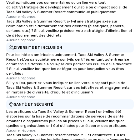
Veuillez indiquer vos commentaires ou un lien vers tout
objectif/stratégie de développement durable ou d'impact social de
Taos Ski Valley & Summer Resort communiqué publiquement.
Aucune réponse.
Taos Ski Valley & Summer Resort a-t-il une stratégie axée sur
l'élimination et le détournement des déchets (plastiques, papiers,
cartons, etc.) ? Si oui, veuillez préciser votre stratégie d'élimination et
de détournement des déchets.
Aucune réponse.
DIVERSITÉ ET INCLUSION
Pour les hôtels américains uniquement, Taos Ski Valley & Summer
Resort et/ou sa société mère sont-ils certifiés en tant qu'entreprise
commerciale détenue à 51 % par des personnes issues de la diversité
? Si oui, veuillez indiquer les catégories pour lesquelles vous êtes
certifiés :
Aucune réponse.
S'il y a lieu, pourriez-vous indiquer un lien vers le rapport public de
Taos Ski Valley & Summer Resort sur ses initiatives et engagements
en matière de diversité, d'équité et d'inclusion ?
Aucune réponse.
SANTÉ ET SÉCURITÉ
Les pratiques du Taos Ski Valley & Summer Resort ont-elles été
élaborées sur la base de recommandations de services de santé
émanant d'organismes publics ou privés ? Si oui, veuillez indiquer
quelles organisations ont été utilisées pour élaborer ces pratiques.
Aucune réponse.
Taos Ski Valley & Summer Resort nettoie-t-il et désinfecte-t-il les
zones publiques et les installations accessibles au public (comme les