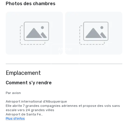
Photos des chambres
Afficher
3
autres
Emplacement
Comment s'y rendre
Par avion

Aéroport international d'Albuquerque

Elle abrite 7 grandes compagnies aériennes et propose des vols sans 
escale vers 24 grandes villes 

Aéroport de Santa Fe

Dessert deux compagnies aériennes avec des vols quotidiens vers 
Plus d'infos
Dallas/Fort Worth, Denver et Phoenix 

Aéroport régional de Taos
