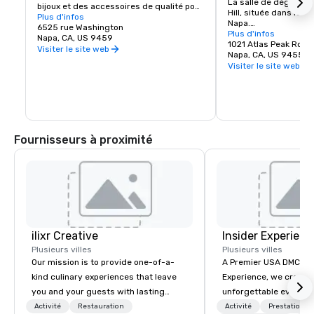
La salle de dégustatio
bijoux et des accessoires de qualité pour 
Hill, située dans les c
tous les âges. Beaux-arts, gastronomie, 
Plus d'infos
Napa.

chocolats, vins et dégustation de vins. 
6525 rue Washington
Rendez-nous visite p
Plus d'infos
Des cadeaux romantiques et des objets 
Napa, CA, US 9459
vins Prime Solum, Exp
1021 Atlas Peak Road
de collection provenant de la Napa Valley 
Visiter le site web
Tetra.
Napa, CA, US 94559
et du monde entier, complétant une 
Visiter le site web
délicieuse variété de restaurants de la 
région viticole.
Fournisseurs à proximité
ilixr Creative
Insider Experienc
Plusieurs villes
Plusieurs villes
Our mission is to provide one-of-a-
A Premier USA DMC Partner At 
kind culinary experiences that leave
Experience, we create
you and your guests with lasting
unforgettable events w
memories and satiated palates. Every
access to premium ve
Activité
Restauration
Activité
Prestations