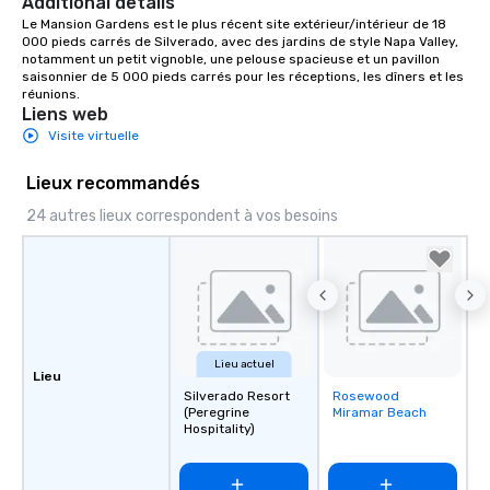
Additional details
Le Mansion Gardens est le plus récent site extérieur/intérieur de 18 
000 pieds carrés de Silverado, avec des jardins de style Napa Valley, 
notamment un petit vignoble, une pelouse spacieuse et un pavillon 
saisonnier de 5 000 pieds carrés pour les réceptions, les dîners et les 
réunions.
Liens web
Visite virtuelle
Lieux recommandés
24 autres lieux correspondent à vos besoins
Lieu actuel
Lieu
Silverado Resort
Rosewood
Removed from
(Peregrine
Miramar Beach
favorites
Hospitality)