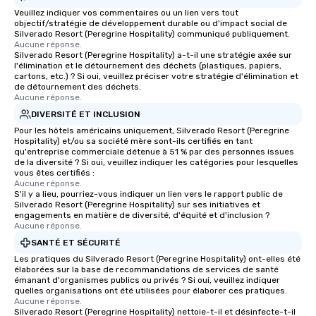
Veuillez indiquer vos commentaires ou un lien vers tout
objectif/stratégie de développement durable ou d'impact social de
Silverado Resort (Peregrine Hospitality) communiqué publiquement.
Aucune réponse.
Silverado Resort (Peregrine Hospitality) a-t-il une stratégie axée sur
l'élimination et le détournement des déchets (plastiques, papiers,
cartons, etc.) ? Si oui, veuillez préciser votre stratégie d'élimination et
de détournement des déchets.
Aucune réponse.
DIVERSITÉ ET INCLUSION
Pour les hôtels américains uniquement, Silverado Resort (Peregrine
Hospitality) et/ou sa société mère sont-ils certifiés en tant
qu'entreprise commerciale détenue à 51 % par des personnes issues
de la diversité ? Si oui, veuillez indiquer les catégories pour lesquelles
vous êtes certifiés :
Aucune réponse.
S'il y a lieu, pourriez-vous indiquer un lien vers le rapport public de
Silverado Resort (Peregrine Hospitality) sur ses initiatives et
engagements en matière de diversité, d'équité et d'inclusion ?
Aucune réponse.
SANTÉ ET SÉCURITÉ
Les pratiques du Silverado Resort (Peregrine Hospitality) ont-elles été
élaborées sur la base de recommandations de services de santé
émanant d'organismes publics ou privés ? Si oui, veuillez indiquer
quelles organisations ont été utilisées pour élaborer ces pratiques.
Aucune réponse.
Silverado Resort (Peregrine Hospitality) nettoie-t-il et désinfecte-t-il