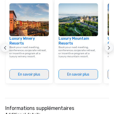
Luxury Winery
Luxury Mountain
Uni
Resorts
Resorts
Ca
Book your next meeting,
Book your next meeting,
Find 
conference, corporate retreat,
conference, corporate retreat,
resor
or incentive program at a
or incentive program at a
ince
luxury winery resort.
luxury mountain resort.
retre
En savoir plus
En savoir plus
Informations supplémentaires