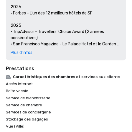
2026

• Forbes - L'un des 12 meilleurs hôtels de SF

2025

• TripAdvisor - Travellers' Choice Award (2 années 
consécutives)

• San Francisco Magazine - Le Palace Hotel et le Garden 
Court ont été reconnus comme les meilleurs hôtels pour 
Plus d'infos
un brunch et un cadre 

• Hospitality Net - Les 27 meilleurs endroits à visiter en 
Prestations
Californie au moins une fois dans votre vie

• Thrillist - Les meilleures choses à faire à San Francisco 
Caractéristiques des chambres et services aux clients
pour un amateur d'art et de culture

Accès Internet
• Escapades locales : le concierge du Palace Hotel met en 
Boîte vocale
lumière les arts et la culture de San Francisco

Service de blanchisserie
• Haute Living San Francisco - Le Palace Hotel de San 
Service de chambre
Francisco fête ses 150 ans

Services de conciergerie
2024

Stockage des bagages
• Travel + Leisure - Les meilleurs hôtels de SF - Hôtel avec 
Vue (Ville)
les meilleurs équipements
