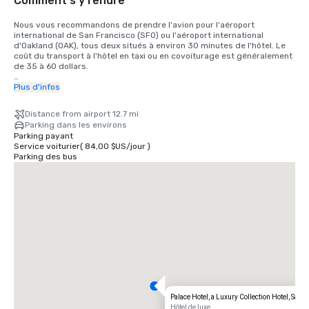
Comment s'y rendre
Nous vous recommandons de prendre l'avion pour l'aéroport 
international de San Francisco (SFO) ou l'aéroport international 
d'Oakland (OAK), tous deux situés à environ 30 minutes de l'hôtel. Le 
coût du transport à l'hôtel en taxi ou en covoiturage est généralement 
de 35 à 60 dollars.

Pour les clients qui souhaitent prendre le train, le train Bay Area Rapid 
Plus d'infos
Transit (BART) relie SFO à San Francisco toutes les 15 à 20 minutes. Il 
vous suffit de monter à bord de n'importe quel train à destination de 
Distance from airport 12.7 mi
San Francisco à la gare BART située dans le terminal international. 
Parking dans les environs
Descendez du train à la gare de Montgomery Street. Le Palace Hotel 
Parking payant
est situé à l'angle de Market Street et de New Montgomery Street, 
Service voiturier
(
84,00 $US
/
jour
)
juste en face de la gare. Le coût total est de 8,65$. Le temps de trajet 
Parking des bus
est d'environ 45 minutes.
Palace Hotel, a Luxury Collection Hotel, San 
Hôtel de luxe