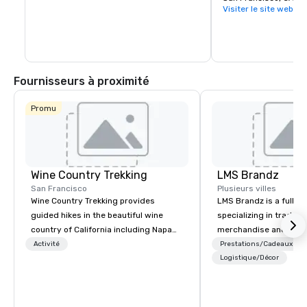
Visiter le site web
Fournisseurs à proximité
Promu
Wine Country Trekking
LMS Brandz
San Francisco
Plusieurs villes
Wine Country Trekking provides
LMS Brandz is a full-s
guided hikes in the beautiful wine
specializing in trade 
country of California including Napa
merchandise and muc
and Sonoma Valleys. These
booth giveaways and 
Activité
Prestations/Cadeaux
experiences include walking in the
to executive gifting, d
Logistique/Décor
vineyards, amongst ancient redwood
banners, signage, fulfi
trees and oak groves with a curated
logistics, shipping, al
wine country lunch and visits to iconic
commerce solutions we 