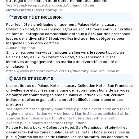
stratégie d'élimination et de détournement des déchets.
Yes, Paper,Newspaper,Cardboard,Aluminum,Other 
Metals,Plastic,Glass,Cooking Oil
DIVERSITÉ ET INCLUSION
Pour les hôtels américains uniquement, Palace Hotel, a Luxury
Collection Hotel, San Francisco et/ou sa société mère sont-ils certifiés
en tant qu'entreprise commerciale détenue à 51 % par des personnes
issues de la diversité ? Si oui, veuillez indiquer les catégories pour
lesquelles vous êtes certifiés :
Aucune réponse.
S'il y a lieu, pourriez-vous indiquer un lien vers le rapport public de
Palace Hotel, a Luxury Collection Hotel, San Francisco sur ses
initiatives et engagements en matière de diversité, d'équité et
d'inclusion ?
https://www.marriott.com/diversity/diversity-and-inclusion.mi
SANTÉ ET SÉCURITÉ
Les pratiques du Palace Hotel, a Luxury Collection Hotel, San Francisco
ont-elles été élaborées sur la base de recommandations de services
de santé émanant d'organismes publics ou privés ? Si oui, veuillez
indiquer quelles organisations ont été utilisées pour élaborer ces
pratiques.
Yes, Marriott cares greatly about every guest's experience and takes 
hygiene and sanitation very seriously. Marriott has established strict 
standards of cleanliness for all of its hotels that either meet or 
exceed public health department regulations. 
Palace Hotel, a Luxury Collection Hotel, San Francisco nettoie-t-il et
désinfecte-t-il les zones publiques et les installations accessibles au
public (comme les salles de réunion, les restaurants, les ascenseurs,