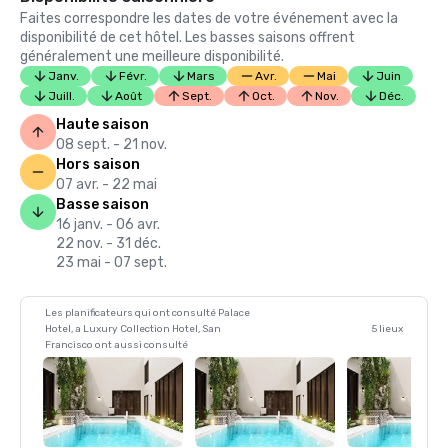
Faites correspondre les dates de votre événement avec la
disponibilité de cet hôtel. Les basses saisons offrent
généralement une meilleure disponibilité.
Janv.
Févr.
Mars
Avr.
Mai
Juin
Juill.
Août
Sept.
Oct.
Nov.
Déc.
Haute saison
08 sept. - 21 nov.
Hors saison
07 avr. - 22 mai
Basse saison
16 janv. - 06 avr.
22 nov. - 31 déc.
23 mai - 07 sept.
Les planificateurs qui ont consulté Palace
Hotel, a Luxury Collection Hotel, San
5 lieux
Francisco ont aussi consulté