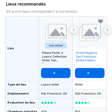
Lieux recommandés
24 autres lieux correspondent à vos besoins
Lieu actuel
Lieu
Palace Hotel, a
Hyatt Regency
Removed from
Luxury Collection
San Francisco
favorites
Hotel, San
Embarcadero
Francisco
Type de lieu
Luxury hotel
Hôtel
Emplacement
San Francisco
, US
San Francisco
, US
Évaluation du lieu
Chambres d'invités
556
821