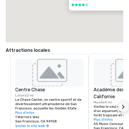
4 sur 5
Attractions locales
Centre Chase
Académie des s
Loisirs
2 mi
Californie
Le Chase Center, un centre sportif et de 
Musée
4 mi
divertissement ultramoderne de San 
Visitez le seul endro
Francisco, accueille les Golden State 
d'un aquarium, d'un p
Warriors et organise près de 200 
Plus d'infos
forêt tropicale et d'u
événements par an.
1 Warriors Way
naturelle, le tout so
Plus d'infos
San Francisco, CA 94158
55 Music Concourse 
Visiter le site web
San Francisco, CA 94