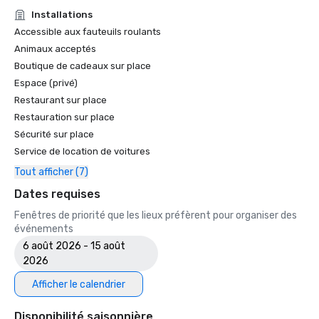
• Guide de voyage Forbes : l'un des 15 hôtels proposant 
Installations
des expériences inoubliables en matière de caviar

Accessible aux fauteuils roulants
• SF Gate — Le meilleur de la région de la baie de San 
Animaux acceptés
Francisco — Les 5 meilleurs hôtels 

Boutique de cadeaux sur place
• OpenTable — L'un des 12 plus beaux restaurants de SF

Espace (privé)
• Travellers' Choice Awards - Meilleur des meilleurs

Restaurant sur place
• Destination I Do — L'une des 6 meilleures destinations de 
mariage LGBTQ+ aux États-Unis (première liste)

Restauration sur place
• Insidehook — Meilleur bar d'hôtel de SF

Sécurité sur place
• SF Travel — Les hôtels de luxe les mieux notés à SF

Service de location de voitures
• Timeout, l'un des meilleurs hôtels de luxe de SF

Tout afficher (7)
2023

Dates requises
• Hôtel Condé Nast Traveller Top

Fenêtres de priorité que les lieux préfèrent pour organiser des
• Magazine de voyage et de loisirs - Meilleur hôtel de SF

événements
6 août 2026 - 15 août
2026
Afficher le calendrier
Disponibilité saisonnière