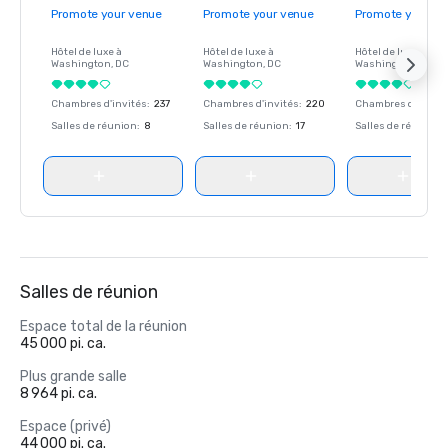
Promote your venue
Promote your venue
Promote your ve
Hôtel de luxe à
Hôtel de luxe à
Hôtel de luxe à
Washington
, DC
Washington
, DC
Washington
, DC
Chambres d'invités
:
237
Chambres d'invités
:
220
Chambres d'invité
Salles de réunion
:
8
Salles de réunion
:
17
Salles de réunion
:
Salles de réunion
Espace total de la réunion
45 000 pi. ca.
Plus grande salle
8 964 pi. ca.
Espace (privé)
44 000 pi. ca.