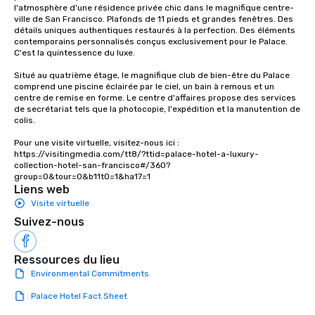
l'atmosphère d'une résidence privée chic dans le magnifique centre-
ville de San Francisco. Plafonds de 11 pieds et grandes fenêtres. Des 
détails uniques authentiques restaurés à la perfection. Des éléments 
contemporains personnalisés conçus exclusivement pour le Palace. 
C'est la quintessence du luxe. 

Situé au quatrième étage, le magnifique club de bien-être du Palace 
comprend une piscine éclairée par le ciel, un bain à remous et un 
centre de remise en forme. Le centre d'affaires propose des services 
de secrétariat tels que la photocopie, l'expédition et la manutention de 
colis.

Pour une visite virtuelle, visitez-nous ici : 
https://visitingmedia.com/tt8/?ttid=palace-hotel-a-luxury-
collection-hotel-san-francisco#/360?
group=0&tour=0&b11t0=1&ha17=1
Liens web
Visite virtuelle
Suivez-nous
Ressources du lieu
Environmental Commitments
Palace Hotel Fact Sheet