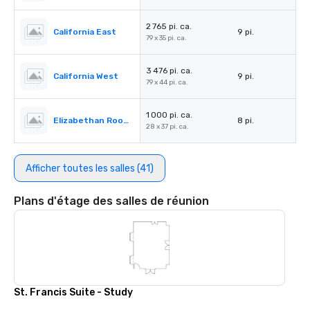
2 765 pi. ca.
California East
9 pi.
79 x 35 pi. ca.
3 476 pi. ca.
California West
9 pi.
79 x 44 pi. ca.
1 000 pi. ca.
Elizabethan Room A
8 pi.
28 x 37 pi. ca.
Afficher toutes les salles (41)
Plans d'étage des salles de réunion
St. Francis Suite - Study