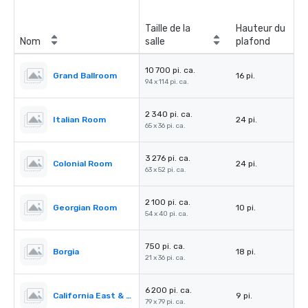
Taille de la
Hauteur du
Nom
salle
plafond
10 700 pi. ca.
Grand Ballroom
16 pi.
94 x 114 pi. ca.
2 340 pi. ca.
Italian Room
24 pi.
65 x 36 pi. ca.
3 276 pi. ca.
Colonial Room
24 pi.
63 x 52 pi. ca.
2 100 pi. ca.
Georgian Room
10 pi.
54 x 40 pi. ca.
750 pi. ca.
Borgia
18 pi.
21 x 36 pi. ca.
6 200 pi. ca.
California East & West
9 pi.
79 x 79 pi. ca.