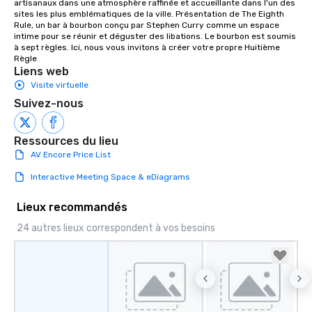
artisanaux dans une atmosphère raffinée et accueillante dans l'un des 
group members never 
sites les plus emblématiques de la ville. Présentation de The Eighth 
about waiting in line to
Rule, un bar à bourbon conçu par Stephen Curry comme un espace 
intime pour se réunir et déguster des libations. Le bourbon est soumis 
restaurant or being sh
à sept règles. Ici, nous vous invitons à créer votre propre Huitième 
than desirable table. O
Règle
everyone is treated lik
Liens web
immediate seating upon
Visite virtuelle
What’s more, your gro
Suivez-nous
a special warm welcom
from the restaurant c
Ressources du lieu
be printed featuring yo
which can be an added 
AV Encore Price List
those Instagram mome
Interactive Meeting Space & eDiagrams
For added ease, we ca
transportation pick-up
Lieux recommandés
as well as an event ph
24 autres lieux correspondent à vos besoins
for groups that desire 
experience, we can als
an evening helicopter 
glittering lights of The S
Memorable Experience f
Smacking Foodie Tours