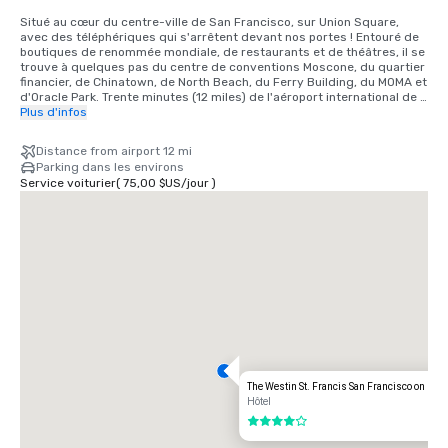
Situé au cœur du centre-ville de San Francisco, sur Union Square, 
avec des téléphériques qui s'arrêtent devant nos portes ! Entouré de 
boutiques de renommée mondiale, de restaurants et de théâtres, il se 
trouve à quelques pas du centre de conventions Moscone, du quartier 
financier, de Chinatown, de North Beach, du Ferry Building, du MOMA et 
d'Oracle Park. Trente minutes (12 miles) de l'aéroport international de 
San Francisco ; 40 minutes (15 miles SE) de l'aéroport international 
Plus d'infos
d'Oakland.

Distance from airport 12 mi
INFORMATIONS SUR LES TRANSPORTS

Parking dans les environs
• Des taxis sont disponibles à la station de taxis de l'aéroport ou 
Service voiturier
(
75,00 $US
/
jour
)
devant l'entrée de Powell Street. Tarif approximatif, aller simple : 50 à 
55$, pourboire non compris, pour un maximum de quatre personnes. 
Prévoyez 30 à 45 minutes de trajet au total.

• MUNI — Transport en commun à 2$ par personne et 0,75$ pour les 
enfants et les personnes âgées. Les heures d'ouverture varient d'une 
ligne à l'autre.

• Téléphérique : les heures d'ouverture sont de 6 h à minuit. 7$ par 
personne.

• BART : de Powell Street à l'aéroport d'Oakland 10,05$ par trajet ou 
20,10$ aller-retour ; de Powell Street à SFO 8,95$ par trajet ou 17,90$ 
aller-retour.

• Service de navette - Service sur Geary Street - Tous les services 
sont disponibles sur réservation uniquement. Tarif : 17,00$ (à SFO)
The Westin St. Francis San Francisco on Uni
Hôtel
4 sur 5