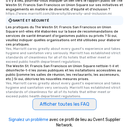
S'il y a lieu, pourriez-vous indiquer un lien vers le rapport public de The
after work, we can coo
Westin St. Francis San Francisco on Union Square sur ses initiatives et
engagements en matière de diversité, d'équité et d'inclusion ?
you to provide options 
https://www.marriott.com/diversity/diversity-and-inclusion.mi
needs. Go for as Long or as Short as
SANTÉ ET SÉCURITÉ
You Like Along with fle
Les pratiques du The Westin St. Francis San Francisco on Union
scheduling, Lip Smack
Square ont-elles été élaborées sur la base de recommandations de
Tours also provides a 
services de santé émanant d'organismes publics ou privés ? Si oui,
durations. Our shortes
veuillez indiquer quelles organisations ont été utilisées pour élaborer
ces pratiques.
2.5 hours; our longest 
Yes, Marriott cares greatly about every guest's experience and takes 
hours, with optional 
hygiene and sanitation very seriously. Marriott has established strict 
standards of cleanliness for all of its hotels that either meet or 
incentives.
exceed public health department regulations. 
The Westin St. Francis San Francisco on Union Square nettoie-t-il et
désinfecte-t-il les zones publiques et les installations accessibles au
public (comme les salles de réunion, les restaurants, les ascenseurs,
etc.) Si oui, décrivez les nouvelles mesures prises.
Yes, Marriott cares greatly about every guest's experience and takes 
hygiene and sanitation very seriously. Marriott has established strict 
standards of cleanliness for all of its hotels that either meet or 
exceed public health department regulations. 
Afficher toutes les FAQ
Signalez un problème
avec ce profil de lieu au Cvent Supplier
Network.