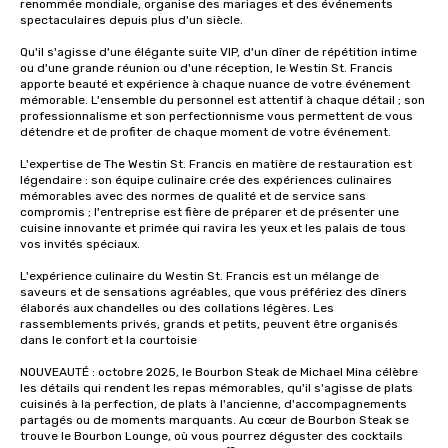
renommée mondiale, organise des mariages et des événements 
way to do so. Large Groups Welcome
spectaculaires depuis plus d'un siècle. 

Lip Smacking Foodie To
Qu'il s'agisse d'une élégante suite VIP, d'un dîner de répétition intime 
groups, small or large.
ou d'une grande réunion ou d'une réception, le Westin St. Francis 
experiences can acc
apporte beauté et expérience à chaque nuance de votre événement 
mémorable. L'ensemble du personnel est attentif à chaque détail ; son 
groups from as few as
professionnalisme et son perfectionnisme vous permettent de vous 
as 500 guests, making
détendre et de profiter de chaque moment de votre événement. 

choice for any corpora
L'expertise de The Westin St. Francis en matière de restauration est 
Stress-Free Booking 
légendaire : son équipe culinaire crée des expériences culinaires 
a tour is stress-free a
mémorables avec des normes de qualité et de service sans 
enjoy the company of 
compromis ; l'entreprise est fière de préparer et de présenter une 
cuisine innovante et primée qui ravira les yeux et les palais de tous 
more easily. You’ll tak
vos invités spéciaux.

knowing that everythin
of from the moment the
L'expérience culinaire du Westin St. Francis est un mélange de 
booked to the minute i
saveurs et de sensations agréables, que vous préfériez des dîners 
élaborés aux chandelles ou des collations légères. Les 
Since the menu is alre
rassemblements privés, grands et petits, peuvent être organisés 
have nothing to worry 
dans le confort et la courtoisie

remember to submit ah
NOUVEAUTÉ : octobre 2025, le Bourbon Steak de Michael Mina célèbre 
date any dietary restr
les détails qui rendent les repas mémorables, qu'il s'agisse de plats 
allergies for anyone in
cuisinés à la perfection, de plats à l'ancienne, d'accompagnements 
Feel Like a VIP at Each
partagés ou de moments marquants. Au cœur de Bourbon Steak se 
trouve le Bourbon Lounge, où vous pourrez déguster des cocktails 
Smacking Foodie Tours