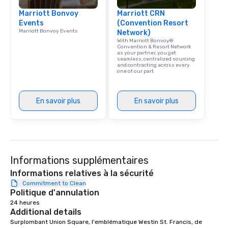
experience with three 
Marriott Bonvoy
Marriott CRN
signature dishes at ea
Events
(Convention Resort
Our affordable tours a
Marriott Bonvoy Events
Network)
person with tax and gr
With Marriott Bonvoy®
included. The only thi
Convention & Resort Network
as your partner, you get
are drinks. However, 
seamless, centralized sourcing
and contracting across every
package upgrade is ava
one of our part
provides guests a sign
at various stops. Build Your Network
Our exclusive experien
En savoir plus
En savoir plus
ultimate networking op
a typical sit-down dinn
to engage the person t
right of you. Because 
place at multiple resta
Informations supplémentaires
walking in between, th
Informations relatives à la sécurité
countless opportunitie
Commitment to Clean
with different people 
Politique d'annulation
down at each venue a
24 heures
traverse along the way
Additional details
experiences not only 
Surplombant Union Square, l'emblématique Westin St. Francis, de 
ways to network, but a