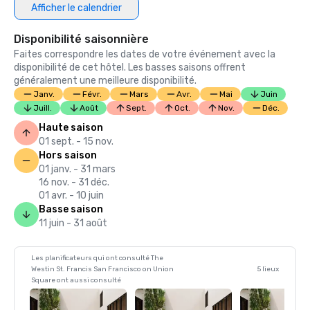
Afficher le calendrier
Disponibilité saisonnière
Faites correspondre les dates de votre événement avec la
disponibilité de cet hôtel. Les basses saisons offrent
généralement une meilleure disponibilité.
Janv.
Févr.
Mars
Avr.
Mai
Juin
Juill.
Août
Sept.
Oct.
Nov.
Déc.
Haute saison
01 sept. - 15 nov.
Hors saison
01 janv. - 31 mars
16 nov. - 31 déc.
01 avr. - 10 juin
Basse saison
11 juin - 31 août
Les planificateurs qui ont consulté The
Westin St. Francis San Francisco on Union
5 lieux
Square ont aussi consulté