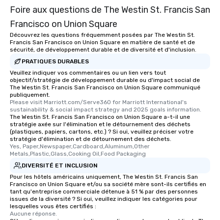
Foire aux questions de The Westin St. Francis San
fascinating stories. S
interactive experience
Francisco on Union Square
along the way exclusive
Découvrez les questions fréquemment posées par The Westin St.
ensuring there is neve
Francis San Francisco on Union Square en matière de santé et de
sécurité, de développement durable et de diversité et d'inclusion.
Different Types of Cuis
experiences offer the a
PRATIQUES DURABLES
several renowned rest
Veuillez indiquer vos commentaires ou un lien vers tout
objectif/stratégie de développement durable ou d'impact social de
convenient outing, inc
The Westin St. Francis San Francisco on Union Square communiqué
and your guests might
publiquement.
discovered otherwise 
Please visit Marriott.com/Serve360 for Marriott International's 
sustainability & social impact strategy and 2025 goals information.
at a typical corporate 
The Westin St. Francis San Francisco on Union Square a-t-il une
a way to try some of t
stratégie axée sur l'élimination et le détournement des déchets
(plastiques, papiers, cartons, etc.) ? Si oui, veuillez préciser votre
in the city and dive in
stratégie d'élimination et de détournement des déchets.
cuisines and dishes. Al
Yes, Paper,Newspaper,Cardboard,Aluminum,Other 
selected dishes are cu
Metals,Plastic,Glass,Cooking Oil,Food Packaging
high standards to ensu
DIVERSITÉ ET INCLUSION
delight any palate. Tours Available
Pour les hôtels américains uniquement, The Westin St. Francis San
Francisco on Union Square et/ou sa société mère sont-ils certifiés en
from Day to Night With
tant qu'entreprise commerciale détenue à 51 % par des personnes
group experience, bookin
issues de la diversité ? Si oui, veuillez indiquer les catégories pour
key. Whether you desir
lesquelles vous êtes certifiés :
Aucune réponse.
business hours or earl