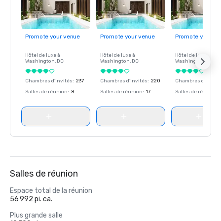
Promote your venue
Promote your venue
Promote your ve
Hôtel de luxe à
Hôtel de luxe à
Hôtel de luxe à
Washington
, DC
Washington
, DC
Washington
, DC
Chambres d'invités
:
237
Chambres d'invités
:
220
Chambres d'invité
Salles de réunion
:
8
Salles de réunion
:
17
Salles de réunion
:
Salles de réunion
Espace total de la réunion
56 992 pi. ca.
Plus grande salle