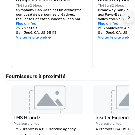
Théâtre
2 blocs
Théâtre
2 blocs
Symphony San Jose est un orchestre 
Broadway San Jose, u
composé de personnes créatives, 
aux Pays-Bas, est l'en
résilientes et enthousiastes liées par 
Valley trouve l'expéri
l'amour de la musique. Elle est fière 
Plus d'infos
New York Broadway. Qu
Plus d'infos
d'avoir élu domicile à San Jose et 
325 S 1st St
ou que vous soyez de
255 boulevard Alma
d'adopter la culture innovante et 
San José, CA, US 95113
Jose, Broadway San J
San José, CA, US 951
diversifiée de notre communauté en 
spectacles que vous v
Visiter le site web
Visiter le site web
reflétant ce même esprit dans ses 
performances et ses programmes. 
Chaque année, le Symphony San Jose 
donne des dizaines de représentations, 
notamment des concerts classiques, 
des films emblématiques interprétés 
avec orchestre en direct et de nombreux 
programmes éducatifs et 
Fournisseurs à proximité
communautaires.
LMS Brandz
Insider Experienc
Plusieurs villes
Plusieurs villes
LMS Brandz is a full-service agency
A Premier USA DMC Partner At 