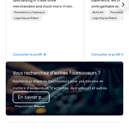
specializing in trade show
Experience, we create
merchandise and much more. From
unforgettable events w
booth giveaways and branded apparel
access to premium ve
Prestations/Cadeaux
Activité
Prestations
to executive gifting, displays,
Logistique/Décor
class entertainment, a
Logistique/Décor
+3
banners, signage, fulfillment,
experiences. With over
logistics, shipping, along with e-
expertise, we handle e
commerce solutions we handle it all.
behind the scenes, en
While there are many promotional
flawless, five-star exp
companies to choose from, our 20+
Planners value our qu
Consulter le profil
Consulter le profil
years of industry experience and
times, all-inclusive b
commitment to exceptional customer
turnarounds, strong i
service set us apart. We deliver
relationships, and ope
Vous recherchez d'autres fournisseurs ?
smart, reliable solutions designed to
precision. We operate 
make the end-user experience
in key destinations su
Recherchez d'autres fournisseurs pour vos besoins en
seamless from start to finish. We are
Los Angeles, San Fran
matière d'audiovisuel, d'activités, de transport et autres.
also a certified WOSB.
Diego, Orange County,
En savoir plus
York, Chicago and Miam
offices enable us to eff
Propulsé par
both U.S. and internati
across multiple time zones. Let
something extraordin
contact us today!