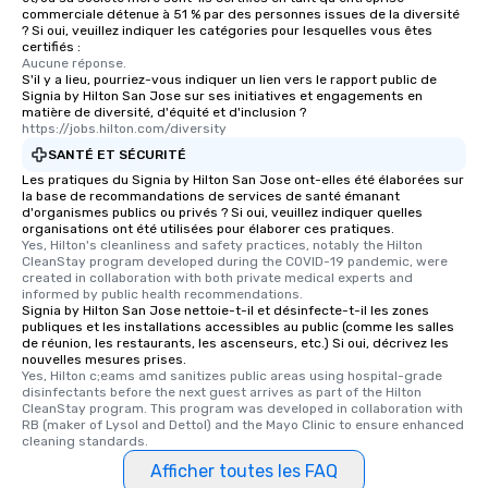
offering engaging tidbits and
commerciale détenue à 51 % par des personnes issues de la diversité
fascinating stories. Several other
? Si oui, veuillez indiquer les catégories pour lesquelles vous êtes
certifiés :
interactive experiences are included
Aucune réponse.
along the way exclusively to our tours,
S'il y a lieu, pourriez-vous indiquer un lien vers le rapport public de
Signia by Hilton San Jose sur ses initiatives et engagements en
ensuring there is never a dull moment.
matière de diversité, d'équité et d'inclusion ?
Different Types of Cuisine Our
https://jobs.hilton.com/diversity
experiences offer the ability to enjoy
SANTÉ ET SÉCURITÉ
several renowned restaurants in one
Les pratiques du Signia by Hilton San Jose ont-elles été élaborées sur
convenient outing, including ones you
la base de recommandations de services de santé émanant
and your guests might not have
d'organismes publics ou privés ? Si oui, veuillez indiquer quelles
organisations ont été utilisées pour élaborer ces pratiques.
discovered otherwise on your own or
Yes, Hilton's cleanliness and safety practices, notably the Hilton 
at a typical corporate dinner. We offer
CleanStay program developed during the COVID-19 pandemic, were 
created in collaboration with both private medical experts and 
a way to try some of the finest spots
informed by public health recommendations.
in the city and dive into various
Signia by Hilton San Jose nettoie-t-il et désinfecte-t-il les zones
cuisines and dishes. All the pre-
publiques et les installations accessibles au public (comme les salles
de réunion, les restaurants, les ascenseurs, etc.) Si oui, décrivez les
selected dishes are curated to our
nouvelles mesures prises.
high standards to ensure they will
Yes, Hilton c;eams amd sanitizes public areas using hospital-grade 
disinfectants before the next guest arrives as part of the Hilton 
delight any palate. Tours Available
CleanStay program. This program was developed in collaboration with 
from Day to Night With any corporate
RB (maker of Lysol and Dettol) and the Mayo Clinic to ensure enhanced 
group experience, booking flexibility is
cleaning standards.
key. Whether you desire a tour during
Afficher toutes les FAQ
business hours or early evening right