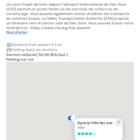
Un court trajet de 6 km depuis l'aéroport international de San Jose 
(SJC) permet un accès facile via les services de voiture ou de 
covoiturage. Vous pouvez également choisir d'utiliser les transports 
en commun locaux. La Valley Transportation Authority (VTA) propose 
un itinéraire vers le centre-ville de San Jose. Vous pouvez tracer votre 
itinéraire ici : https://www.vta.org/trip-planner

Plus d'infos
Si vous venez de l'aéroport international de San Francisco (SFO), la 
meilleure option est de faire les 40 minutes de route vers le sud ou 
Distance from airport 3.6 mi
d'utiliser un service de covoiturage. Vous pouvez également utiliser le 
Parking dans les environs
train via BART et Caltrain. https://www.bart.gov et 
Service voiturier
(
50,00 $US
/
jour
)
https://www.caltrain.com
Parking sur rue
Signia by Hilton San Jose
Hôtel
4 sur 5