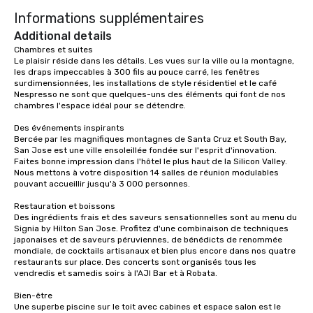
experience with three to four
Informations supplémentaires
signature dishes at each restaurant.
Additional details
Our affordable tours are priced per
Chambres et suites

person with tax and gratuities
Le plaisir réside dans les détails. Les vues sur la ville ou la montagne, 
included. The only thing not included
les draps impeccables à 300 fils au pouce carré, les fenêtres 
are drinks. However, a beverage
surdimensionnées, les installations de style résidentiel et le café 
Nespresso ne sont que quelques-uns des éléments qui font de nos 
package upgrade is available, which
chambres l'espace idéal pour se détendre.

provides guests a signature cocktail
at various stops. Build Your Network
Des événements inspirants

Bercée par les magnifiques montagnes de Santa Cruz et South Bay, 
Our exclusive experiences provide the
San Jose est une ville ensoleillée fondée sur l'esprit d'innovation. 
ultimate networking opportunities. At
Faites bonne impression dans l'hôtel le plus haut de la Silicon Valley. 
a typical sit-down dinner, you’re lucky
Nous mettons à votre disposition 14 salles de réunion modulables 
pouvant accueillir jusqu'à 3 000 personnes.

to engage the person to the left and
right of you. Because our tours take
Restauration et boissons

place at multiple restaurants, with
Des ingrédients frais et des saveurs sensationnelles sont au menu du 
walking in between, there are
Signia by Hilton San Jose. Profitez d'une combinaison de techniques 
japonaises et de saveurs péruviennes, de bénédicts de renommée 
countless opportunities to interact
mondiale, de cocktails artisanaux et bien plus encore dans nos quatre 
with different people when you sit
restaurants sur place. Des concerts sont organisés tous les 
down at each venue and as you
vendredis et samedis soirs à l'AJI Bar et à Robata. 

traverse along the way. Our
Bien-être

experiences not only provide more
Une superbe piscine sur le toit avec cabines et espace salon est le 