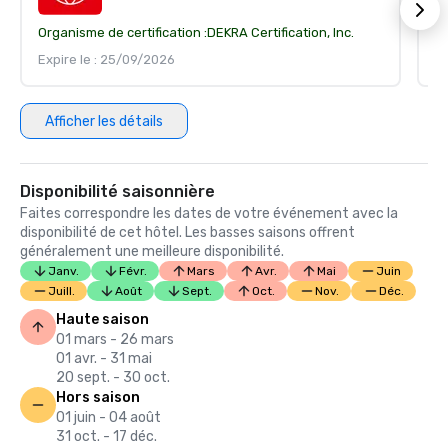
Organisme de certification :
DEKRA Certification, Inc.
Or
Expire le : 25/09/2026
Ex
Afficher les détails
Disponibilité saisonnière
Faites correspondre les dates de votre événement avec la
disponibilité de cet hôtel. Les basses saisons offrent
généralement une meilleure disponibilité.
Janv.
Févr.
Mars
Avr.
Mai
Juin
Juill.
Août
Sept.
Oct.
Nov.
Déc.
Haute saison
01 mars - 26 mars
01 avr. - 31 mai
20 sept. - 30 oct.
Hors saison
01 juin - 04 août
31 oct. - 17 déc.