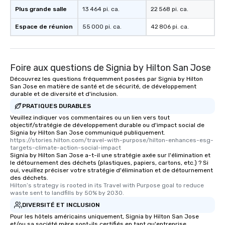
to gather and dine that few have
Plus grande salle
13 464 pi. ca.
22 568 pi. ca.
experienced, and all are sure to
Espace de réunion
remember. Our one-of-a-kind tours
55 000 pi. ca.
42 806 pi. ca.
are special, from the first stop to the
last. It’s an experience that attendees
will reminisce about long after they
Foire aux questions de Signia by Hilton San Jose
leave. Location, Location, Location
Découvrez les questions fréquemment posées par Signia by Hilton
One of the best reasons to book is the
San Jose en matière de santé et de sécurité, de développement
convenient and efficient way the
durable et de diversité et d'inclusion.
experience is designed. All
PRATIQUES DURABLES
restaurants are within an easy
Veuillez indiquer vos commentaires ou un lien vers tout
walking distance of each other. The
objectif/stratégie de développement durable ou d'impact social de
short stroll allows your group
Signia by Hilton San Jose communiqué publiquement.
https://stories.hilton.com/travel-with-purpose/hilton-enhances-esg-
members a chance to engage in prime
targets-climate-action-social-impact
networking opportunities before
Signia by Hilton San Jose a-t-il une stratégie axée sur l'élimination et
le détournement des déchets (plastiques, papiers, cartons, etc.) ? Si
heading to the next place on your tour
oui, veuillez préciser votre stratégie d'élimination et de détournement
itinerary. You Get a Dinner and a Show
des déchets.
Our tours offer an exquisite feast plus
Hilton’s strategy is rooted in its Travel with Purpose goal to reduce 
waste sent to landfills by 50% by 2030.
entertainment. All tours include a
DIVERSITÉ ET INCLUSION
knowledgeable, professional guide
Pour les hôtels américains uniquement, Signia by Hilton San Jose
who leads the group on a walking tour,
et/ou sa société mère sont-ils certifiés en tant qu'entreprise