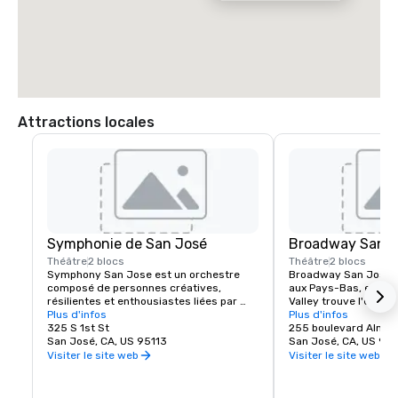
Attractions locales
Symphonie de San José
Broadway San J
Théâtre
2 blocs
Théâtre
2 blocs
Symphony San Jose est un orchestre 
Broadway San Jose, u
composé de personnes créatives, 
aux Pays-Bas, est l'en
résilientes et enthousiastes liées par 
Valley trouve l'expéri
l'amour de la musique. Elle est fière 
Plus d'infos
New York Broadway. Qu
Plus d'infos
d'avoir élu domicile à San Jose et 
325 S 1st St
ou que vous soyez de
255 boulevard Alma
d'adopter la culture innovante et 
San José, CA, US 95113
Jose, Broadway San J
San José, CA, US 951
diversifiée de notre communauté en 
spectacles que vous v
Visiter le site web
Visiter le site web
reflétant ce même esprit dans ses 
performances et ses programmes. 
Chaque année, le Symphony San Jose 