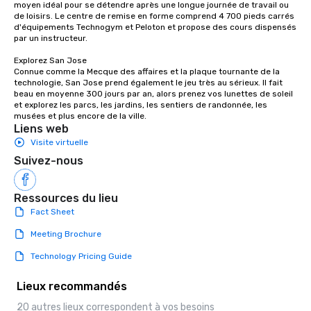
ways to network, but a more convivial
moyen idéal pour se détendre après une longue journée de travail ou 
de loisirs. Le centre de remise en forme comprend 4 700 pieds carrés 
way to do so. Large Groups Welcome
d'équipements Technogym et Peloton et propose des cours dispensés 
Lip Smacking Foodie Tours is ideal for
par un instructeur. 

groups, small or large. Our
Explorez San Jose

experiences can accommodate
Connue comme la Mecque des affaires et la plaque tournante de la 
groups from as few as 1 to as many
technologie, San Jose prend également le jeu très au sérieux. Il fait 
as 500 guests, making us an ideal
beau en moyenne 300 jours par an, alors prenez vos lunettes de soleil 
et explorez les parcs, les jardins, les sentiers de randonnée, les 
choice for any corporate group event.
musées et plus encore de la ville.
Stress-Free Booking Process Booking
Liens web
a tour is stress-free and allows you to
Visite virtuelle
enjoy the company of your guests
Suivez-nous
more easily. You’ll take comfort
knowing that everything is taken care
of from the moment the tour is
Ressources du lieu
booked to the minute it concludes.
Fact Sheet
Since the menu is already set, you
Meeting Brochure
have nothing to worry about. Just
remember to submit ahead of the tour
Technology Pricing Guide
date any dietary restrictions and food
allergies for anyone in your group.
Lieux recommandés
Feel Like a VIP at Each Stop With Lip
20 autres lieux correspondent à vos besoins
Smacking Foodie Tours, you and your