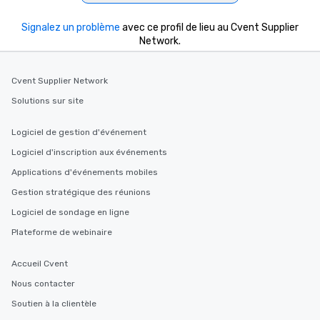
after work, we can coordinate with
Signalez un problème
avec ce profil de lieu au Cvent Supplier
you to provide options that fit your
Network.
needs. Go for as Long or as Short as
You Like Along with flexible
scheduling, Lip Smacking Foodie
Cvent Supplier Network
Tours also provides a range of tour
Solutions sur site
durations. Our shortest tour is about
2.5 hours; our longest is about 5
Logiciel de gestion d'événement
hours, with optional add-ons and
incentives.
Logiciel d'inscription aux événements
Applications d'événements mobiles
Gestion stratégique des réunions
Logiciel de sondage en ligne
Plateforme de webinaire
Accueil Cvent
Nous contacter
Soutien à la clientèle