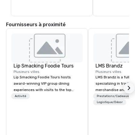
donne des dizaines de représentations, 
notamment des concerts classiques, 
des films emblématiques interprétés 
avec orchestre en direct et de nombreux 
programmes éducatifs et 
Fournisseurs à proximité
communautaires.
Lip Smacking Foodie Tours
LMS Brandz
Plusieurs villes
Plusieurs villes
Lip Smacking Foodie Tours hosts
LMS Brandz is a full-s
award-winning VIP group dining
specializing in trade 
experiences with visits to the top
merchandise and muc
restaurants throughout the United
booth giveaways and 
Activité
Prestations/Cadeaux
States. Choose either a daytime
to executive gifting, d
Logistique/Décor
activity or evening dine-around where
banners, signage, fulfi
groups are escorted immediately to
logistics, shipping, al
the best tables in the house at the
commerce solutions we 
most-sought-after restaurants to
While there are many 
enjoy a parade of signature dishes
companies to choose f