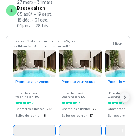
27 mars - 31 mars
Basse saison
05 août - 19 sept.
18 déc. - 31 déc.
01 janv. - 28 févr.
Les planificateurs qui ont consulté Signia
5 lieux
by Hilton San Jose ont aussi consulté
Promote your venue
Promote your venue
Promote your ve
Hôtel de luxe à
Hôtel de luxe à
Hôtel de luxe à
Washington
, DC
Washington
, DC
Washington
, DC
Chambres d'invités
:
237
Chambres d'invités
:
220
Chambres d'invité
Salles de réunion
:
8
Salles de réunion
:
17
Salles de réunion
: