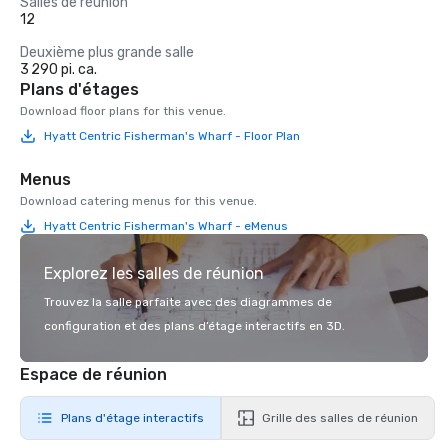
Salles de réunion
12
Deuxième plus grande salle
3 290 pi. ca.
Plans d'étages
Download floor plans for this venue.
Hyatt Centric Fisherman's Wharf - Floor Plan
Menus
Download catering menus for this venue.
Hyatt Centric Fisherman's Wharf - eMenus
Explorez les salles de réunion
Trouvez la salle parfaite avec des diagrammes de
configuration et des plans d’étage interactifs en 3D.
Espace de réunion
Plans d'étage interactifs
Grille des salles de réunion