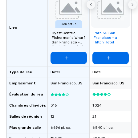
Since the menu is alre
have nothing to worry 
remember to submit ah
date any dietary restr
Lieu actuel
Lieu
allergies for anyone in
Hyatt Centric
Parc 55 San
Removed from
Feel Like a VIP at Each
Fisherman's Wharf
Francisco - a
favorites
Smacking Foodie Tours
San Francisco -
Hilton Hotel
Newly Renovated
group members never 
about waiting in line to
restaurant or being sh
than desirable table. O
Type de lieu
Hotel
Hôtel
everyone is treated lik
immediate seating upon
Emplacement
San Francisco
, US
San Francisco
, US
What’s more, your gro
a special warm welcom
Évaluation du lieu
from the restaurant c
Chambres d'invités
316
1 024
be printed featuring yo
which can be an added 
Salles de réunion
12
21
those Instagram mome
For added ease, we ca
Plus grande salle
6 696 pi. ca.
6 840 pi. ca.
transportation pick-up