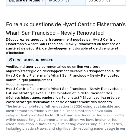
Espace de réunion
19 000 pi. ca.
30 000 pi. ca.
as well as an event ph
for groups that desire 
experience, we can als
an evening helicopter 
Foire aux questions de Hyatt Centric Fisherman's
glittering lights of The S
Wharf San Francisco - Newly Renovated
Memorable Experience f
Smacking Foodie Tours
Découvrez les questions fréquemment posées par Hyatt Centric
Fisherman's Wharf San Francisco - Newly Renovated en matière de
to gather and dine tha
santé et de sécurité, de développement durable et de diversité et
experienced, and all ar
d'inclusion.
remember. Our one-of-
PRATIQUES DURABLES
are special, from the fi
Veuillez indiquer vos commentaires ou un lien vers tout
last. It’s an experienc
objectif/stratégie de développement durable ou d'impact social de
will reminisce about lo
Hyatt Centric Fisherman's Wharf San Francisco - Newly Renovated
communiqué publiquement.
leave. Location, Location, Location
Aucune réponse.
One of the best reason
Hyatt Centric Fisherman's Wharf San Francisco - Newly Renovated a-
t-il une stratégie axée sur l'élimination et le détournement des
convenient and efficie
déchets (plastiques, papiers, cartons, etc.) ? Si oui, veuillez préciser
experience is designed
votre stratégie d'élimination et de détournement des déchets.
restaurants are within
The hotel completed a full renovation in 2026 using sustainable and 
environmentally friendly materials. These materials have been 
walking distance of ea
independently verified by MindClick and are documented in our profile 
short stroll allows you
within supporting attachments. In addition, we have implemented 
waste reduction initiatives by eliminating excess single use plastics, 
members a chance to 
including plastic straws, and significantly reducing paper usage in our 
networking opportunit