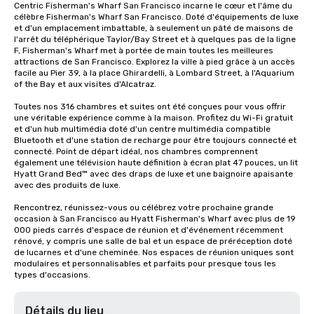
Centric Fisherman's Wharf San Francisco incarne le cœur et l'âme du 
célèbre Fisherman's Wharf San Francisco. Doté d'équipements de luxe 
et d'un emplacement imbattable, à seulement un pâté de maisons de 
l'arrêt du téléphérique Taylor/Bay Street et à quelques pas de la ligne 
F, Fisherman's Wharf met à portée de main toutes les meilleures 
attractions de San Francisco. Explorez la ville à pied grâce à un accès 
facile au Pier 39, à la place Ghirardelli, à Lombard Street, à l'Aquarium 
of the Bay et aux visites d'Alcatraz.

Toutes nos 316 chambres et suites ont été conçues pour vous offrir 
une véritable expérience comme à la maison. Profitez du Wi-Fi gratuit 
et d'un hub multimédia doté d'un centre multimédia compatible 
Bluetooth et d'une station de recharge pour être toujours connecté et 
connecté. Point de départ idéal, nos chambres comprennent 
également une télévision haute définition à écran plat 47 pouces, un lit 
Hyatt Grand Bed™ avec des draps de luxe et une baignoire apaisante 
avec des produits de luxe.

Rencontrez, réunissez-vous ou célébrez votre prochaine grande 
occasion à San Francisco au Hyatt Fisherman's Wharf avec plus de 19 
000 pieds carrés d'espace de réunion et d'événement récemment 
rénové, y compris une salle de bal et un espace de préréception doté 
de lucarnes et d'une cheminée. Nos espaces de réunion uniques sont 
modulaires et personnalisables et parfaits pour presque tous les 
types d'occasions.
Détails du lieu