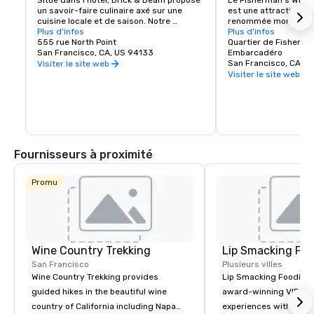
Situé dans l'hôtel, Brick & Beam propose 
Le Fisherman's Wharf
un savoir-faire culinaire axé sur une 
est une attraction tou
cuisine locale et de saison. Notre 
renommée mondiale ai
programme Seafood Watch est une 
Plus d'infos
et une zone commercia
Plus d'infos
nouvelle approche de l'alimentation 
555 rue North Point
animés. Abritant des 
Quartier de Fisherma
durable, qui comprend un menu 
San Francisco, CA, US 94133
renommée mondiale, 
Embarcadéro
responsable composé de produits locaux 
hôtels et d'innombrab
San Francisco, CA, U
Visiter le site web
sélectionnés avec soin. Qu'il s'agisse de 
divertissement, le Wh
Visiter le site web
plats biologiques et sains ou de plats 
point de départ de vo
réconfortants, Brick & Beam satisfera à 
San Francisco.
coup sûr les envies de tous les 
gourmets. Ouvert pour le déjeuner et le 
dîner, Brick & Beam est le lieu idéal pour 
commencer votre soirée en ville.
Fournisseurs à proximité
Promu
Wine Country Trekking
Lip Smacking Foo
San Francisco
Plusieurs villes
Wine Country Trekking provides
Lip Smacking Foodie T
guided hikes in the beautiful wine
award-winning VIP gro
country of California including Napa
experiences with visits