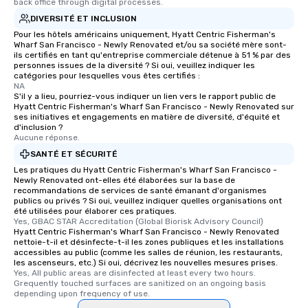
back office through digital processes.
heading to the next pl
DIVERSITÉ ET INCLUSION
itinerary. You Get a Dinner and a Show
Pour les hôtels américains uniquement, Hyatt Centric Fisherman's
Our tours offer an exqu
Wharf San Francisco - Newly Renovated et/ou sa société mère sont-
ils certifiés en tant qu'entreprise commerciale détenue à 51 % par des
entertainment. All tour
personnes issues de la diversité ? Si oui, veuillez indiquer les
knowledgeable, profes
catégories pour lesquelles vous êtes certifiés :
who leads the group on
NA
S'il y a lieu, pourriez-vous indiquer un lien vers le rapport public de
offering engaging tidb
Hyatt Centric Fisherman's Wharf San Francisco - Newly Renovated sur
fascinating stories. S
ses initiatives et engagements en matière de diversité, d'équité et
d'inclusion ?
interactive experience
Aucune réponse.
along the way exclusive
SANTÉ ET SÉCURITÉ
ensuring there is neve
Les pratiques du Hyatt Centric Fisherman's Wharf San Francisco -
Different Types of Cuis
Newly Renovated ont-elles été élaborées sur la base de
experiences offer the a
recommandations de services de santé émanant d'organismes
several renowned rest
publics ou privés ? Si oui, veuillez indiquer quelles organisations ont
été utilisées pour élaborer ces pratiques.
convenient outing, inc
Yes, GBAC STAR Accreditation (Global Biorisk Advisory Council)
and your guests might
Hyatt Centric Fisherman's Wharf San Francisco - Newly Renovated
nettoie-t-il et désinfecte-t-il les zones publiques et les installations
discovered otherwise 
accessibles au public (comme les salles de réunion, les restaurants,
at a typical corporate 
les ascenseurs, etc.) Si oui, décrivez les nouvelles mesures prises.
a way to try some of t
Yes, All public areas are disinfected at least every two hours. 
Grequently touched surfaces are sanitized on an ongoing basis 
in the city and dive in
depending upon frequency of use.
cuisines and dishes. Al