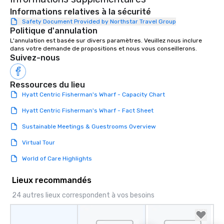
walking in between, th
Informations relatives à la sécurité
countless opportunitie
Safety Document Provided by Northstar Travel Group
Politique d'annulation
with different people 
down at each venue a
L'annulation est basée sur divers paramètres. Veuillez nous inclure 
dans votre demande de propositions et nous vous conseillerons.
traverse along the way
Suivez-nous
experiences not only 
ways to network, but a
way to do so. Large Groups Welcome
Ressources du lieu
Lip Smacking Foodie To
Hyatt Centric Fisherman's Wharf - Capacity Chart
groups, small or large.
Hyatt Centric Fisherman's Wharf - Fact Sheet
experiences can acc
groups from as few as
Sustainable Meetings & Guestrooms Overview
as 500 guests, making
Virtual Tour
choice for any corpora
Stress-Free Booking 
World of Care Highlights
a tour is stress-free a
enjoy the company of 
Lieux recommandés
more easily. You’ll tak
24 autres lieux correspondent à vos besoins
knowing that everythin
of from the moment the
booked to the minute i