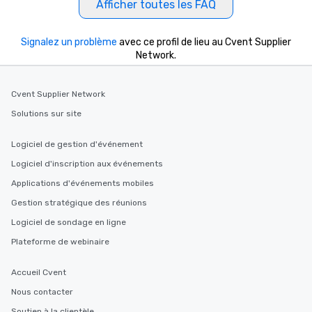
Afficher toutes les FAQ
selected dishes are cu
high standards to ensu
delight any palate. Tours Available
Signalez un problème
avec ce profil de lieu au Cvent Supplier
from Day to Night With
Network.
group experience, bookin
key. Whether you desir
Cvent Supplier Network
business hours or earl
after work, we can coo
Solutions sur site
you to provide options 
needs. Go for as Long or as Short as
Logiciel de gestion d'événement
You Like Along with fle
Logiciel d'inscription aux événements
scheduling, Lip Smack
Tours also provides a 
Applications d'événements mobiles
durations. Our shortes
Gestion stratégique des réunions
2.5 hours; our longest 
Logiciel de sondage en ligne
hours, with optional 
incentives.
Plateforme de webinaire
Accueil Cvent
Nous contacter
Soutien à la clientèle