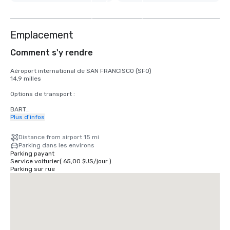
3
autres
Emplacement
Comment s'y rendre
Aéroport international de SAN FRANCISCO (SFO)

14,9 milles

Options de transport :

BART

Adultes

Plus d'infos
2,75 dollars américains

Distance from airport 15 mi
TRAMWAY

Parking dans les environs
Horaires : du lundi au vendredi de 4 h à minuit, le samedi de 6 h à 
Parking payant
minuit, le dimanche de 8 h à minuit.

Service voiturier
(
65,00 $US
/
jour
)
Gratuit

Parking sur rue
TAXI

Unidirectionnel

55,00 dollars américains

UBER/LYFT

Unidirectionnel

60,00 dollars américains
