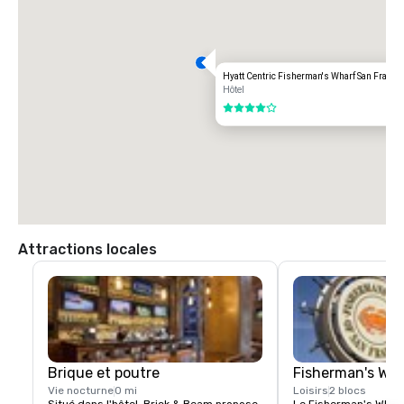
Aéroport international d'OAKLAND (OAK)

20 milles

Options de transport :

Hyatt Centric Fisherman's Wharf San Franci
TRAJET DIRECT

Hôtel
85,00 dollars américains

4 sur 5
TAXI

70,00 dollars américains.
Attractions locales
Brique et poutre
Fisherman's Wh
Vie nocturne
0 mi
Loisirs
2 blocs