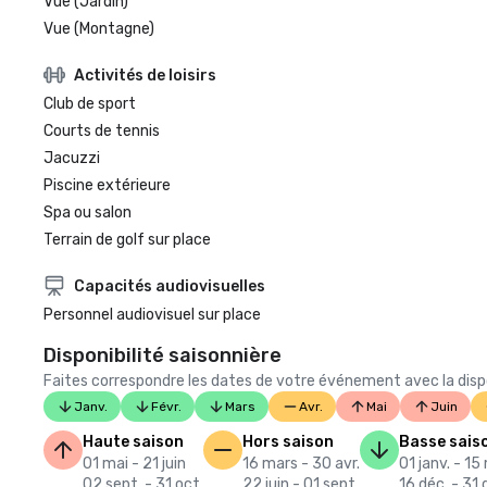
Vue (Jardin)
Vue (Montagne)
Activités de loisirs
Club de sport
Courts de tennis
Jacuzzi
Piscine extérieure
Spa ou salon
Terrain de golf sur place
Capacités audiovisuelles
Personnel audiovisuel sur place
Disponibilité saisonnière
Faites correspondre les dates de votre événement avec la dispon
Janv.
Févr.
Mars
Avr.
Mai
Juin
Haute saison
Hors saison
Basse sais
01 mai - 21 juin
16 mars - 30 avr.
01 janv. - 15
02 sept. - 31 oct.
22 juin - 01 sept.
16 déc. - 31 