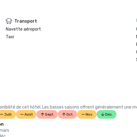
Transport
Navette aéroport
Taxi
ibilité de cet hôtel. Les basses saisons offrent généralement une meil
Juill.
Août
Sept.
Oct.
Nov.
Déc.
on
 mars
déc.