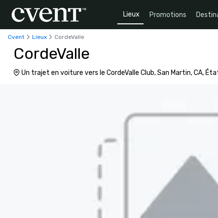
Lieux
Promotions
Destin
Cvent
Lieux
CordeValle
CordeValle
Un trajet en voiture vers le CordeValle Club, San Martin, CA, É