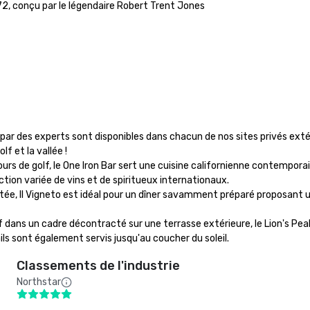
2, conçu par le légendaire Robert Trent Jones

ar des experts sont disponibles dans chacun de nos sites privés extér
 et la vallée !

ours de golf, le One Iron Bar sert une cuisine californienne contemporai
ction variée de vins et de spiritueux internationaux.

ractée, Il Vigneto est idéal pour un dîner savamment préparé proposant
lf dans un cadre décontracté sur une terrasse extérieure, le Lion's Peak 
ls sont également servis jusqu'au coucher du soleil.
Classements de l'industrie
Northstar