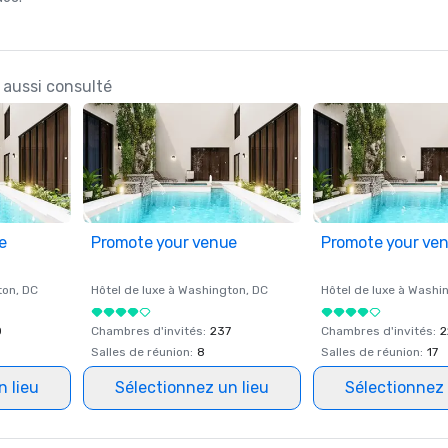
 aussi consulté
e
Promote your venue
Promote your ve
ton
, DC
Hôtel de luxe à
Washington
, DC
Hôtel de luxe à
Washi
0
Chambres d'invités
:
237
Chambres d'invités
:
2
Salles de réunion
:
8
Salles de réunion
:
17
n lieu
Sélectionnez un lieu
Sélectionnez 