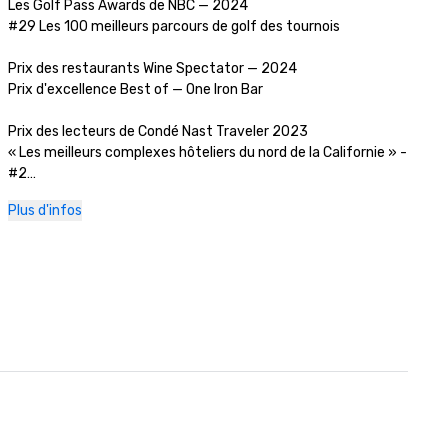
Les Golf Pass Awards de NBC — 2024

#29 Les 100 meilleurs parcours de golf des tournois

Prix des restaurants Wine Spectator — 2024

Prix d'excellence Best of — One Iron Bar

Prix des lecteurs de Condé Nast Traveler 2023

« Les meilleurs complexes hôteliers du nord de la Californie » - 
#2

Plus d'infos
Revue Golfweek — 2023

#57 Les 200 meilleurs parcours de villégiature aux États-Unis

Journal des affaires de la Silicon Valley — 2023

#1 sur les parcours de golf de la région de la Grande Baie

Magazine de voyage de luxe -2023

Les hôtels les plus romantiques du monde

Prix du restaurant Wine Spectator — 2022

Prix d'excellence Best of — One Iron Bar
