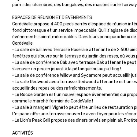
parmi des chambres, des bungalows, des maisons sur le fairway et
ESPACES DE RÉUNION ET D'ÉVÉNEMENTS

CordeValle propose 4 400 pieds carrés d'espace de réunion intér
fond pittoresque et un service impeccable. Qu'il s'agisse de disc
événements soient mémorables. Dans leurs principaux lieux de réu
CordeValle.

• La salle de bal avec terrasse Roseraie attenante de 2 600 pied
fenêtres qui s'ouvre sur la terrasse du jardin des roses, où vous 
• La salle de conférence Oak avec terrasse Oak attenante peut acc
s'amuser un peu en jouant à la pétanque ou au putting !

• La salle de conférence Willow and Sycamore peut accueillir jus
• La salle Redwood avec terrasse Redwood attenante est un espac
accueillir des repas ou des rafraîchissements.

• Le Bocce Garden est un nouvel espace événementiel qui propos
comme le marché fermier de CordeValle !

• La salle à manger Il Vigneto peut être un lieu de restauration pr
L'espace offre une terrasse couverte avec foyer pour les récept
• Le Lion's Peak Grill propose des dîners privés en plein air. Prof
ACTIVITÉS
