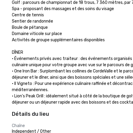
Golf : parcours de championnat de 18 trous, 7 360 mètres, par 7
Spa - proposant des massages et des soins du visage

Centre de tennis

Sentier de randonnée

Boule de pétanque

Domaine viticole sur place

Activités de groupe supplémentaires disponibles

DÎNER

• Événements privés avec traiteur : des événements organisés p
culinaire unique pour votre groupe avec vue sur le parcours de golf
• One Iron Bar : Surplombant les collines de CordeValle et le parc
déjeuner et le dîner, ainsi que des boissons spéciales et une séle
• Il Vigneto : Pour une expérience culinaire raffinée et décont
méditerranéennes. 

• Lion's Peak Grill : idéalement situé à côté de la boutique de go
déjeuner ou un déjeuner rapide avec des boissons et des cocktai
Détails du lieu
Chaîne
Independent / Other