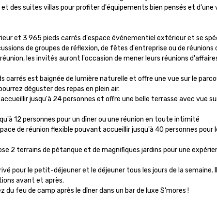
 des suites villas pour profiter d'équipements bien pensés et d'une vu
ieur et 3 965 pieds carrés d'espace événementiel extérieur et se spéci
ussions de groupes de réflexion, de fêtes d'entreprise ou de réunions du 
nion, les invités auront l'occasion de mener leurs réunions d'affaires 
s carrés est baignée de lumière naturelle et offre une vue sur le parcou
pourrez déguster des repas en plein air.

ueillir jusqu'à 24 personnes et offre une belle terrasse avec vue sur l
qu'à 12 personnes pour un dîner ou une réunion en toute intimité

e de réunion flexible pouvant accueillir jusqu'à 40 personnes pour le
e 2 terrains de pétanque et de magnifiques jardins pour une expérience
ivé pour le petit-déjeuner et le déjeuner tous les jours de la semaine. Il
ions avant et après.

itez du feu de camp après le dîner dans un bar de luxe S'mores !
