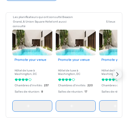
Les planificateurs qui ont consulté Beacon
Grand, A Union Square Hotel ont aussi
5 lieux
consulté
Promote your venue
Promote your venue
Promote your ve
Hôtel de luxe à
Hôtel de luxe à
Hôtel de luxe à
Washington
, DC
Washington
, DC
Washington
, DC
Chambres d'invités
:
237
Chambres d'invités
:
220
Chambres d'invité
Salles de réunion
:
8
Salles de réunion
:
17
Salles de réunion
: