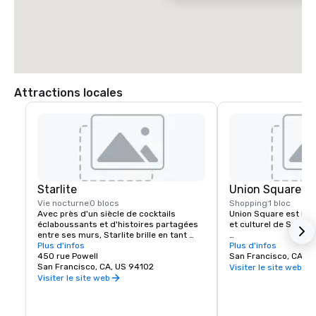
 * Traversez le Golden Gate Bridge et prenez la sortie Lombard Street

 * Prenez Lombard Street (autoroute 101) jusqu'à l'avenue Van Ness

 * Tournez à DROITE sur l'avenue Van Ness

 * Depuis Van Ness, tournez à GAUCHE sur O'Farrell Street

 * Tournez à GAUCHE sur Powell

 * Le Beacon Grand Hotel se trouve à l'angle des rues Powell et Sutter, 
à Union Square, à San Francisco
Attractions locales
Starlite
Union Square
Vie nocturne
0 blocs
Shopping
1 bloc
Avec près d'un siècle de cocktails 
Union Square est le 
éclaboussants et d'histoires partagées 
et culturel de San Fra
entre ses murs, Starlite brille en tant 
qu'établissement historique et vénéré 
Plus d'infos
Il possède la plus gra
Plus d'infos
de San Francisco. Situé au dernier étage 
450 rue Powell
magasins de luxe, de
San Francisco, CA, U
de Beacon Grand.
San Francisco, CA, US 94102
et de boutiques de la v
Visiter le site web
l'une des principales 
Visiter le site web
touristiques de l'oue
Une sélection spectac
galeries d'art, de sal