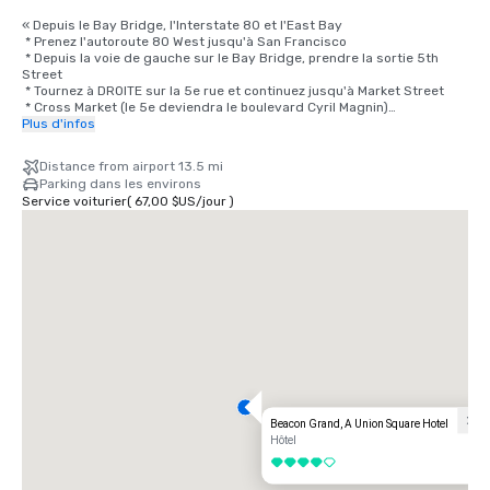
« Depuis le Bay Bridge, l'Interstate 80 et l'East Bay

 * Prenez l'autoroute 80 West jusqu'à San Francisco

 * Depuis la voie de gauche sur le Bay Bridge, prendre la sortie 5th 
Street

 * Tournez à DROITE sur la 5e rue et continuez jusqu'à Market Street

 * Cross Market (le 5e deviendra le boulevard Cyril Magnin)

 * Continuez sur 2 pâtés de maisons jusqu'à O'Farrell Street, tournez à 
Plus d'infos
DROITE sur O'Farrell

 * Tournez à GAUCHE sur Powell

Distance from airport 13.5 mi
 * Le Beacon Grand Hotel se trouve à l'angle des rues Powell et Sutter, 
Parking dans les environs
à Union Square, à San Francisco

Service voiturier
(
67,00 $US
/
jour
)
Depuis l'aéroport

 * Prenez la 101 North en direction de San Francisco en direction du 
Bay Bridge

 * Prenez la sortie 4th Street (dernière sortie pour San Francisco)

 * La 4e rue devient Bryant ; continuez sur Bryant jusqu'à la 3e rue

 * Tournez à GAUCHE sur la 3e rue et continuez sur 4 pâtés de maisons 
et demi, en traversant Market Street

 * Tournez à GAUCHE sur Geary et continuez vers Powell

 * Tournez à DROITE sur Powell

 * Le Beacon Grand Hotel se trouve à l'angle des rues Powell et Sutter, 
à Union Square, à San Francisco

Depuis le nord

Beacon Grand, A Union Square Hotel
En direction du sud jusqu'à San Francisco, en Californie, via le Golden 
Hôtel
Gate Bridge/Highway 101

4 sur 5
 * Prenez la Highway 101 South jusqu'à San Francisco
