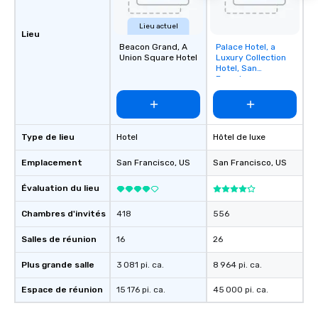
Lieu actuel
Lieu
Beacon Grand, A
Palace Hotel, a
Removed from
Union Square Hotel
Luxury Collection
favorites
Hotel, San
Francisco
Type de lieu
Hotel
Hôtel de luxe
Emplacement
San Francisco
, US
San Francisco
, US
Évaluation du lieu
Chambres d'invités
418
556
Salles de réunion
16
26
Plus grande salle
3 081 pi. ca.
8 964 pi. ca.
Espace de réunion
15 176 pi. ca.
45 000 pi. ca.