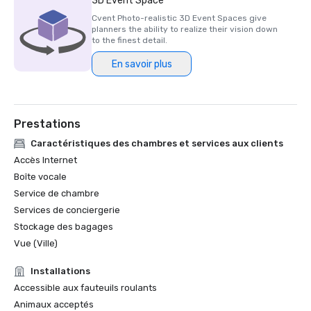
3D Event Space
2023)

Cvent Photo-realistic 3D Event Spaces give
planners the ability to realize their vision down
Prix HSMAI Adrian, 2024

to the finest detail.
En savoir plus
Finaliste du prix Stella du Northstar Meetings Group, 2023
Prestations
Caractéristiques des chambres et services aux clients
Accès Internet
Boîte vocale
Service de chambre
Services de conciergerie
Stockage des bagages
Vue (Ville)
Installations
Accessible aux fauteuils roulants
Animaux acceptés