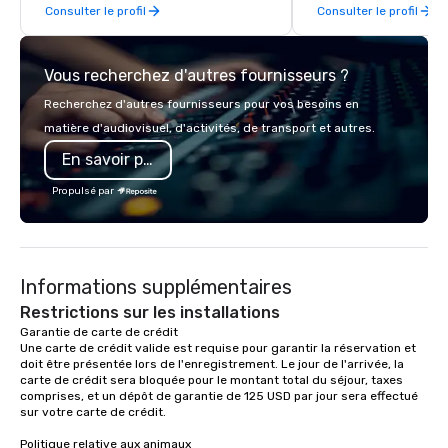
Consulter le profil
Consulter le profil
day hikes we provide luxury self-
greatly enhanced by a 
guided inn-to-in walking vacations
scoreboard, photo, vide
from the gateway City of San
3D navigation, augmen
Vous recherchez d'autres fournisseurs ?
Francisco to the California wine
challenges presented 
country with a focus on superb hiking,
mobile device. We can also
Recherchez d'autres fournisseurs pour vos besoins en
lodging, food and wine. We also have
incorporate our Speed
matière d'audiovisuel, d'activités, de transport et autres.
a Monterey Bay Trek.
Adventures into your 
En savoir plus
plans. Check out
www.speedboatadvent
Propulsé par
more information on t
event to the water wit
Speedboat Adventure.
Informations supplémentaires
Restrictions sur les installations
Garantie de carte de crédit 

Une carte de crédit valide est requise pour garantir la réservation et 
doit être présentée lors de l'enregistrement. Le jour de l'arrivée, la 
carte de crédit sera bloquée pour le montant total du séjour, taxes 
comprises, et un dépôt de garantie de 125 USD par jour sera effectué 
sur votre carte de crédit.

Politique relative aux animaux
