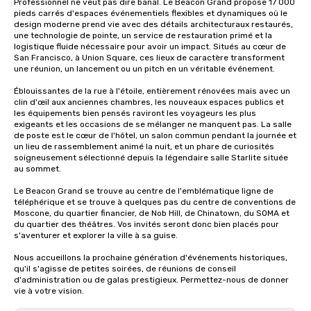
Professionnel ne veut pas dire banal. Le Beacon Grand propose 17 000 
pieds carrés d'espaces événementiels flexibles et dynamiques où le 
design moderne prend vie avec des détails architecturaux restaurés, 
une technologie de pointe, un service de restauration primé et la 
logistique fluide nécessaire pour avoir un impact. Situés au cœur de 
San Francisco, à Union Square, ces lieux de caractère transforment 
une réunion, un lancement ou un pitch en un véritable événement.

Éblouissantes de la rue à l'étoile, entièrement rénovées mais avec un 
clin d'œil aux anciennes chambres, les nouveaux espaces publics et 
les équipements bien pensés raviront les voyageurs les plus 
exigeants et les occasions de se mélanger ne manquent pas. La salle 
de poste est le cœur de l'hôtel, un salon commun pendant la journée et 
un lieu de rassemblement animé la nuit, et un phare de curiosités 
soigneusement sélectionné depuis la légendaire salle Starlite située 
au sommet.

Le Beacon Grand se trouve au centre de l'emblématique ligne de 
téléphérique et se trouve à quelques pas du centre de conventions de 
Moscone, du quartier financier, de Nob Hill, de Chinatown, du SOMA et 
du quartier des théâtres. Vos invités seront donc bien placés pour 
s'aventurer et explorer la ville à sa guise.

Nous accueillons la prochaine génération d'événements historiques, 
qu'il s'agisse de petites soirées, de réunions de conseil 
d'administration ou de galas prestigieux. Permettez-nous de donner 
vie à votre vision.