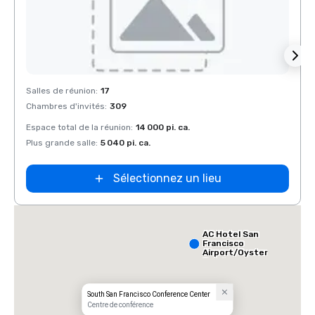
Removed from favorites
Rem
Salles de réunion
:
17
Salles
Chambres d'invités
:
309
Chamb
Espace total de la réunion
:
14 000 pi. ca.
Espace
Plus grande salle
:
5 040 pi. ca.
Plus g
Sélectionnez un lieu
AC Hotel San
Francisco
Airport/Oyster
Point
Waterfront
South San Francisco Conference Center
Centre de conférence