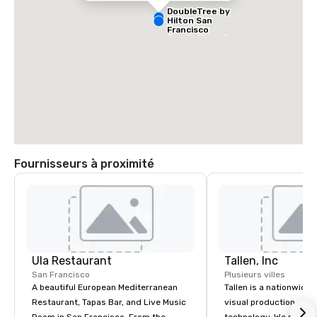
DoubleTree by
Hilton San
Francisco
South Airport
Blvd
Fournisseurs à proximité
Grand Hyatt
at SFO
Sa
Ai
Ula Restaurant
Tallen, Inc
Ma
W
San Francisco
Plusieurs villes
A beautiful European Mediterranean
Tallen is a nationwide 
Restaurant, Tapas Bar, and Live Music
visual production and