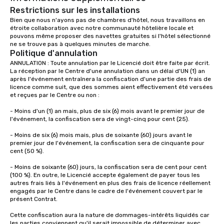
Restrictions sur les installations
Bien que nous n'ayons pas de chambres d'hôtel, nous travaillons en 
étroite collaboration avec notre communauté hôtelière locale et 
pouvons même proposer des navettes gratuites si l'hôtel sélectionné 
ne se trouve pas à quelques minutes de marche.  
Politique d'annulation
ANNULATION : Toute annulation par le Licencié doit être faite par écrit. 
La réception par le Centre d'une annulation dans un délai d'UN (1) an 
après l'événement entraînera la confiscation d'une partie des frais de 
licence comme suit, que des sommes aient effectivement été versées 
et reçues par le Centre ou non :

- Moins d'un (1) an mais, plus de six (6) mois avant le premier jour de 
l'événement, la confiscation sera de vingt-cinq pour cent (25).

- Moins de six (6) mois mais, plus de soixante (60) jours avant le 
premier jour de l'événement, la confiscation sera de cinquante pour 
cent (50 %).

- Moins de soixante (60) jours, la confiscation sera de cent pour cent 
(100 %). En outre, le Licencié accepte également de payer tous les 
autres frais liés à l'événement en plus des frais de licence réellement 
engagés par le Centre dans le cadre de l'événement couvert par le 
présent Contrat.

Cette confiscation aura la nature de dommages-intérêts liquidés car 
les parties conviennent qu'il serait impossible de déterminer avec 