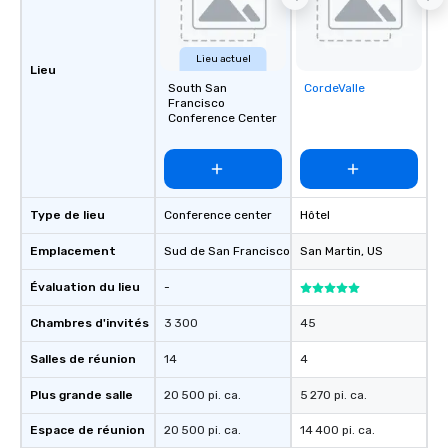
Lieu actuel
Lieu
South San
CordeValle
Removed from
Francisco
favorites
Conference Center
Type de lieu
Conference center
Hôtel
Emplacement
Sud de San Francisco
, US
San Martin
, US
Évaluation du lieu
-
Chambres d'invités
3 300
45
Salles de réunion
14
4
Plus grande salle
20 500 pi. ca.
5 270 pi. ca.
Espace de réunion
20 500 pi. ca.
14 400 pi. ca.