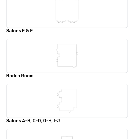
Salons E & F
Baden Room
Salons A-B, C-D, G-H, I-J