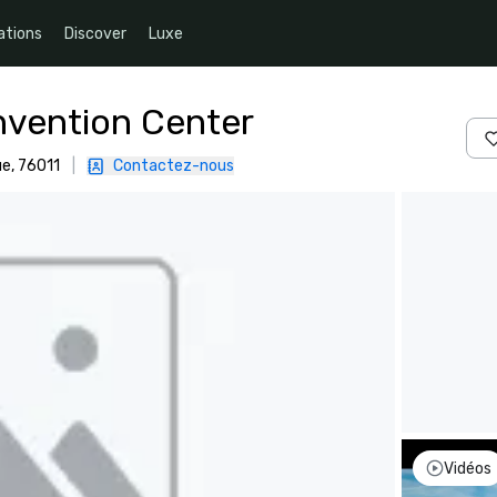
ations
Discover
Luxe
nvention Center
ue, 76011
|
Contactez-nous
Vidéos