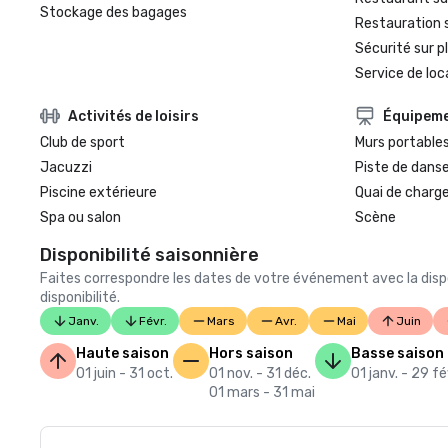
Stockage des bagages
Restauration 
Sécurité sur p
Service de loc
Activités de loisirs
Équipem
Club de sport
Murs portable
Jacuzzi
Piste de dans
Piscine extérieure
Quai de char
Spa ou salon
Scène
Disponibilité saisonnière
Faites correspondre les dates de votre événement avec la dispo
disponibilité.
Janv.
Févr.
Mars
Avr.
Mai
Juin
Haute saison
Hors saison
Basse saison
01 juin - 31 oct.
01 nov. - 31 déc.
01 janv. - 29 fé
01 mars - 31 mai