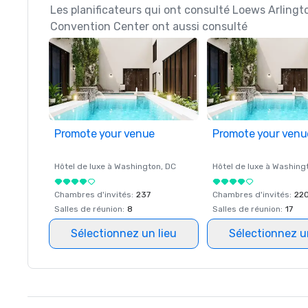
Les planificateurs qui ont consulté Loews Arlingt
Convention Center ont aussi consulté
Promote your venue
Promote your venu
Hôtel de luxe à
Washington
, DC
Hôtel de luxe à
Washing
Chambres d'invités
:
237
Chambres d'invités
:
22
Salles de réunion
:
8
Salles de réunion
:
17
Sélectionnez un lieu
Sélectionnez u