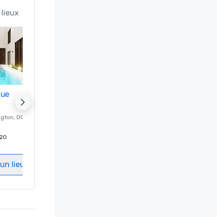
 lieux
nue
Promote your venue
ngton
, DC
Hôtel de luxe à
Washington
, DC
20
Chambres d'invités
:
237
Salles de réunion
:
8
un lieu
Sélectionnez un lieu