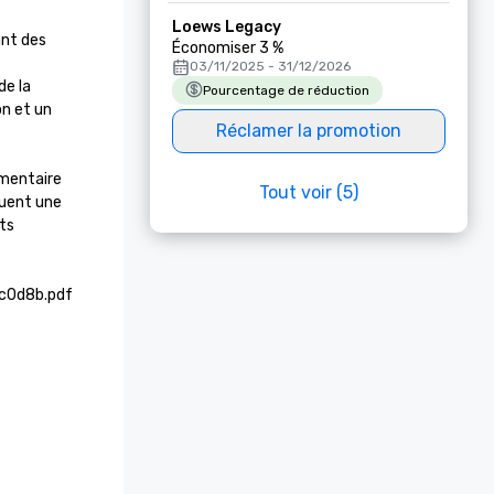
Loews Legacy
nt des 
Économiser 3 %
03/11/2025 - 31/12/2026
e la 
Pourcentage de réduction
n et un 
Réclamer la promotion
mentaire 
Tout voir (5)
uent une 
s 
3c0d8b.pdf