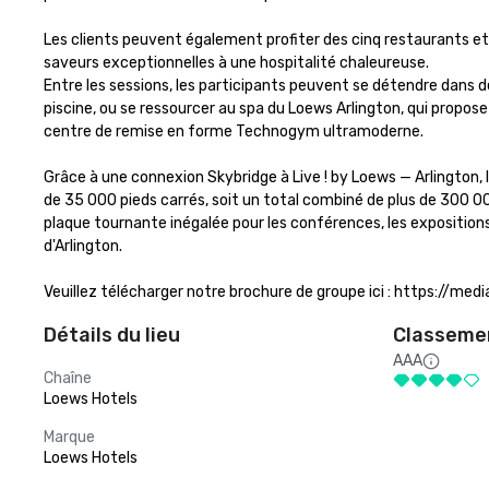
Les clients peuvent également profiter des cinq restaurants et 
saveurs exceptionnelles à une hospitalité chaleureuse.

Entre les sessions, les participants peuvent se détendre dans d
piscine, ou se ressourcer au spa du Loews Arlington, qui propose s
centre de remise en forme Technogym ultramoderne.

Grâce à une connexion Skybridge à Live ! by Loews — Arlington, 
de 35 000 pieds carrés, soit un total combiné de plus de 300 00
plaque tournante inégalée pour les conférences, les expositio
d'Arlington.

Veuillez télécharger notre brochure de groupe ici : https:
Détails du lieu
Classemen
AAA
Chaîne
Loews Hotels
Marque
Loews Hotels