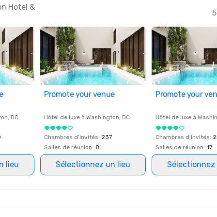
on Hotel &
5
e
Promote your venue
Promote your ve
ton
, DC
Hôtel de luxe à
Washington
, DC
Hôtel de luxe à
Washi
0
Chambres d'invités
:
237
Chambres d'invités
:
2
Salles de réunion
:
8
Salles de réunion
:
17
n lieu
Sélectionnez un lieu
Sélectionnez 