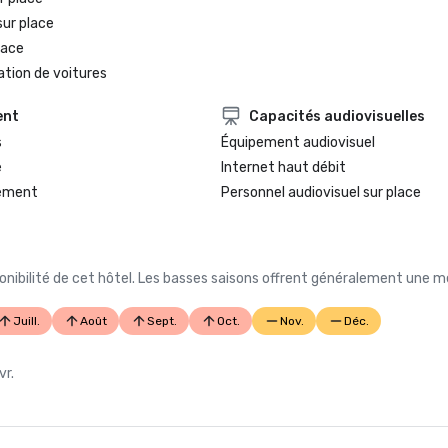
sur place
lace
ation de voitures
ent
Capacités audiovisuelles
s
Équipement audiovisuel
e
Internet haut débit
gement
Personnel audiovisuel sur place
nibilité de cet hôtel. Les basses saisons offrent généralement une me
Juill.
Août
Sept.
Oct.
Nov.
Déc.
vr.