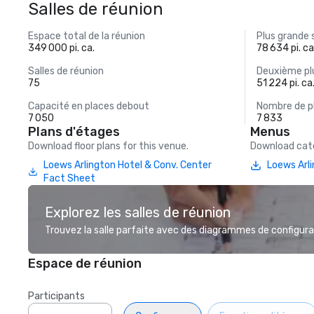
Salles de réunion
Espace total de la réunion
Plus grande 
349 000 pi. ca.
78 634 pi. ca
Salles de réunion
Deuxième plu
75
51 224 pi. ca
Capacité en places debout
Nombre de p
7 050
7 833
Plans d'étages
Menus
Download floor plans for this venue.
Download cate
Loews Arlington Hotel & Conv. Center
Loews Arl
Fact Sheet
Explorez les salles de réunion
Trouvez la salle parfaite avec des diagrammes de configurat
Espace de réunion
Participants