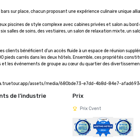
bars sur place, chacun proposant une expérience culinaire unique allia
eux piscines de style complexe avec cabines privées et salon au bord d
ix salles de soins, des vestiaires, un salon de relaxation mixte, un salo
les clients bénéficient d'un accès fluide à un espace de réunion supplé
0 pieds carrés dans les deux hôtels. Ensemble, ces propriétés constit
ns et les événements de groupe au cœur du quartier des divertissement
//media.truetour.app/assets/media/680bde73-e7dd-4b8d-84e7-afad69
ts de l'industrie
Prix
Prix Cvent