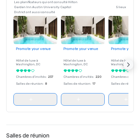
Les planificateurs qui ont consulté Hilton
Garden Inn Austin University Capitol
5 lieux
District ont aussi consulté
Promote your venue
Promote your venue
Promote your ve
Hôtel de luxe à
Hôtel de luxe à
Hôtel de luxe à
Washington
, DC
Washington
, DC
Washington
, DC
Chambres d'invités
:
237
Chambres d'invités
:
220
Chambres d'invité
Salles de réunion
:
8
Salles de réunion
:
17
Salles de réunion
:
Salles de réunion