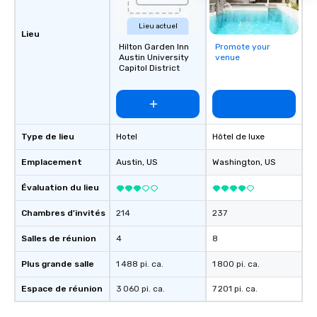
Lieu actuel
Lieu
Hilton Garden Inn
Promote your
Austin University
venue
Capitol District
Type de lieu
Hotel
Hôtel de luxe
Emplacement
Austin
, US
Washington
, US
Évaluation du lieu
Chambres d'invités
214
237
Salles de réunion
4
8
Plus grande salle
1 488 pi. ca.
1 800 pi. ca.
Espace de réunion
3 060 pi. ca.
7 201 pi. ca.