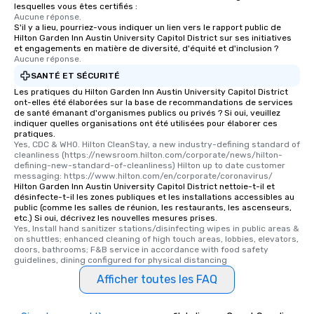
lesquelles vous êtes certifiés :
Aucune réponse.
S'il y a lieu, pourriez-vous indiquer un lien vers le rapport public de
Hilton Garden Inn Austin University Capitol District sur ses initiatives
et engagements en matière de diversité, d'équité et d'inclusion ?
Aucune réponse.
SANTÉ ET SÉCURITÉ
Les pratiques du Hilton Garden Inn Austin University Capitol District
ont-elles été élaborées sur la base de recommandations de services
de santé émanant d'organismes publics ou privés ? Si oui, veuillez
indiquer quelles organisations ont été utilisées pour élaborer ces
pratiques.
Yes, CDC & WHO. Hilton CleanStay, a new industry-defining standard of 
cleanliness (https://newsroom.hilton.com/corporate/news/hilton-
defining-new-standard-of-cleanliness) Hilton up to date customer 
messaging: https://www.hilton.com/en/corporate/coronavirus/
Hilton Garden Inn Austin University Capitol District nettoie-t-il et
désinfecte-t-il les zones publiques et les installations accessibles au
public (comme les salles de réunion, les restaurants, les ascenseurs,
etc.) Si oui, décrivez les nouvelles mesures prises.
Yes, Install hand sanitizer stations/disinfecting wipes in public areas & 
on shuttles; enhanced cleaning of high touch areas, lobbies, elevators, 
doors, bathrooms; F&B service in accordance with food safety 
guidelines, dining configured for physical distancing
Afficher toutes les FAQ