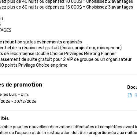
vez plus de 40 nuits ou dépensez 10 000$ = Choisissez 2 avantages

vez plus de 60 nuits ou dépensez 15 000$ = Choisissez 3 avantages

R



AGES

e réduction sur les événements organisés

sentiel de la réunion est gratuit (écran, projecteur, microphone)

ts de récompense Double Choice Privileges Meeting Planner

lassement de suite gratuit pour 2 VIP de groupe ou un organisateur

00 points Privilege Choice en prime
s de promotion
Doc
e les Lun. - Dim.
C
/2026 - 30/12/2026
ités
valable pour les nouvelles réservations effectuées et complétées avant l
isation de l'espace et de la restauration doit être proportionnée aux nuitée