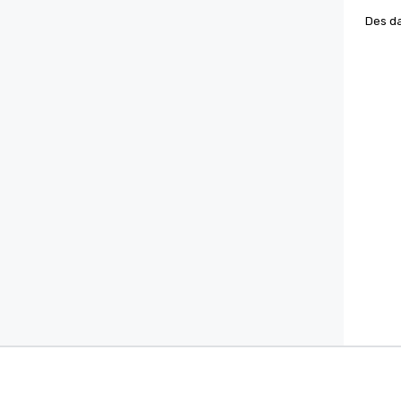
Des da
Cvent Supplier Network
Logiciel