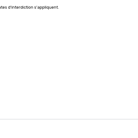
tes d'interdiction s'appliquent.
 de gestion d'événement
Accueil Cvent