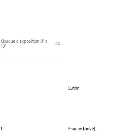
Kiosque d'exposition 8' x
20
10'
Lutrin
et
Espace (privé)