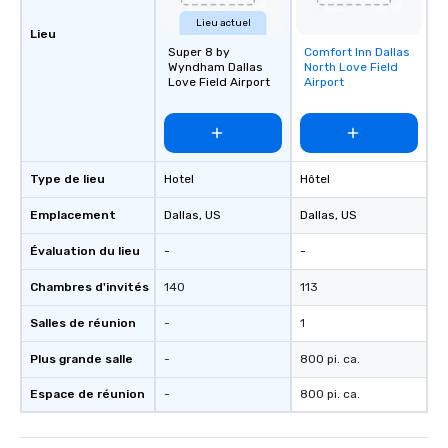
Smacking Foodie Tours,
Lieu actuel
group is assured a top
Lieu
Super 8 by
Comfort Inn Dallas
Removed from
experience with three 
Wyndham Dallas
North Love Field
favorites
signature dishes at ea
Love Field Airport
Airport
Our affordable tours a
person with tax and gr
included. The only thi
are drinks. However, 
package upgrade is ava
Type de lieu
Hotel
Hôtel
provides guests a sign
Emplacement
Dallas
, US
Dallas
, US
at various stops. Build Your Network
Our exclusive experien
Évaluation du lieu
-
-
ultimate networking op
a typical sit-down dinn
Chambres d'invités
140
113
to engage the person t
Salles de réunion
-
1
right of you. Because 
place at multiple resta
Plus grande salle
-
800 pi. ca.
walking in between, th
countless opportunitie
Espace de réunion
-
800 pi. ca.
with different people 
down at each venue a