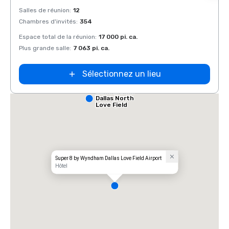
Removed from favorites
Rem
Salles de réunion
:
12
Salles
Chambres d'invités
:
354
Chamb
Espace total de la réunion
:
17 000 pi. ca.
Espace
Plus grande salle
:
7 063 pi. ca.
Plus g
Sélectionnez un lieu
Comfort Inn
Dallas North
Love Field
Airport
Super 8 by Wyndham Dallas Love Field Airport
Hôtel