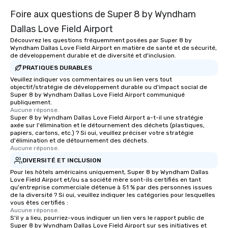
traverse along the way
Foire aux questions de Super 8 by Wyndham
experiences not only 
ways to network, but a
Dallas Love Field Airport
way to do so. Large Groups Welcome
Découvrez les questions fréquemment posées par Super 8 by
Lip Smacking Foodie To
Wyndham Dallas Love Field Airport en matière de santé et de sécurité,
groups, small or large.
de développement durable et de diversité et d'inclusion.
experiences can acc
PRATIQUES DURABLES
groups from as few as
Veuillez indiquer vos commentaires ou un lien vers tout
objectif/stratégie de développement durable ou d'impact social de
as 500 guests, making
Super 8 by Wyndham Dallas Love Field Airport communiqué
choice for any corpora
publiquement.
Stress-Free Booking 
Aucune réponse.
Super 8 by Wyndham Dallas Love Field Airport a-t-il une stratégie
a tour is stress-free a
axée sur l'élimination et le détournement des déchets (plastiques,
enjoy the company of 
papiers, cartons, etc.) ? Si oui, veuillez préciser votre stratégie
d'élimination et de détournement des déchets.
more easily. You’ll tak
Aucune réponse.
knowing that everythin
DIVERSITÉ ET INCLUSION
of from the moment the
Pour les hôtels américains uniquement, Super 8 by Wyndham Dallas
booked to the minute i
Love Field Airport et/ou sa société mère sont-ils certifiés en tant
Since the menu is alre
qu'entreprise commerciale détenue à 51 % par des personnes issues
have nothing to worry 
de la diversité ? Si oui, veuillez indiquer les catégories pour lesquelles
vous êtes certifiés :
remember to submit ah
Aucune réponse.
date any dietary restr
S'il y a lieu, pourriez-vous indiquer un lien vers le rapport public de
Super 8 by Wyndham Dallas Love Field Airport sur ses initiatives et
allergies for anyone in