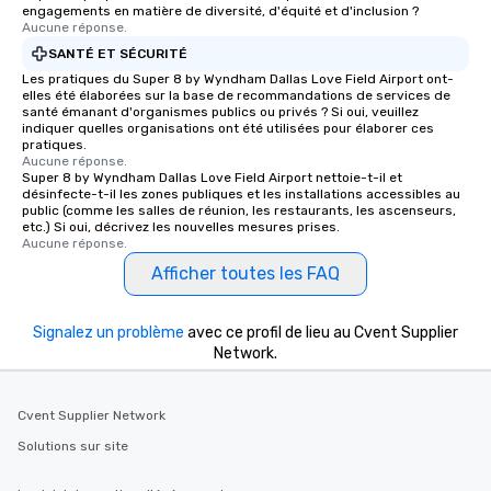
engagements en matière de diversité, d'équité et d'inclusion ?
Feel Like a VIP at Each
Aucune réponse.
Smacking Foodie Tours
SANTÉ ET SÉCURITÉ
group members never 
Les pratiques du Super 8 by Wyndham Dallas Love Field Airport ont-
about waiting in line to
elles été élaborées sur la base de recommandations de services de
restaurant or being sh
santé émanant d'organismes publics ou privés ? Si oui, veuillez
indiquer quelles organisations ont été utilisées pour élaborer ces
than desirable table. O
pratiques.
everyone is treated lik
Aucune réponse.
Super 8 by Wyndham Dallas Love Field Airport nettoie-t-il et
immediate seating upon
désinfecte-t-il les zones publiques et les installations accessibles au
What’s more, your gro
public (comme les salles de réunion, les restaurants, les ascenseurs,
a special warm welcom
etc.) Si oui, décrivez les nouvelles mesures prises.
Aucune réponse.
from the restaurant c
Afficher toutes les FAQ
be printed featuring yo
which can be an added 
those Instagram mome
Signalez un problème
avec ce profil de lieu au Cvent Supplier
For added ease, we ca
Network.
transportation pick-up
as well as an event ph
for groups that desire 
Cvent Supplier Network
experience, we can als
Solutions sur site
an evening helicopter 
glittering lights of The S