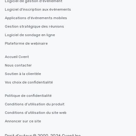
Logiciel de gestion d'événement
Memorable Experience f
Logiciel d'inscription aux événements
Smacking Foodie Tours
to gather and dine tha
Applications d'événements mobiles
experienced, and all ar
Gestion stratégique des réunions
remember. Our one-of-
Logiciel de sondage en ligne
are special, from the fi
last. It’s an experienc
Plateforme de webinaire
will reminisce about lo
leave. Location, Location, Location
Accueil Cvent
One of the best reason
Nous contacter
convenient and efficie
experience is designed
Soutien à la clientèle
restaurants are within
Vos choix de confidentialité
walking distance of ea
short stroll allows you
Politique de confidentialité
members a chance to 
Conditions d’utilisation du produit
networking opportunit
heading to the next pl
Conditions d’utilisation du site web
itinerary. You Get a Dinner and a Show
Annoncer sur ce site
Our tours offer an exqu
entertainment. All tour