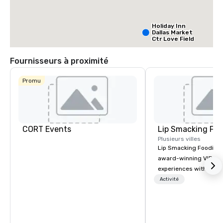
Holiday Inn
Dallas Market
Ctr Love Field
Fournisseurs à proximité
Budget Suites
of America
Promu
Empire
Central/Dallas
Crowne Plaz
Dallas Marke
Ctr - Love
Field
CORT Events
Lip Smacking Foo
Plusieurs villes
Lip Smacking Foodie T
award-winning VIP gro
experiences with visits
restaurants throughou
Activité
States. Choose either
activity or evening d
groups are escorted i
the best tables in the 