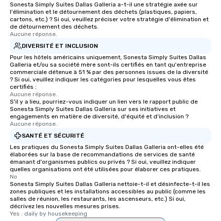
Sonesta Simply Suites Dallas Galleria a-t-il une stratégie axée sur
l'élimination et le détournement des déchets (plastiques, papiers,
cartons, etc.) ? Si oui, veuillez préciser votre stratégie d'élimination et
de détournement des déchets.
Aucune réponse.
DIVERSITÉ ET INCLUSION
Pour les hôtels américains uniquement, Sonesta Simply Suites Dallas
Galleria et/ou sa société mère sont-ils certifiés en tant qu'entreprise
commerciale détenue à 51 % par des personnes issues de la diversité
? Si oui, veuillez indiquer les catégories pour lesquelles vous êtes
certifiés :
Aucune réponse.
S'il y a lieu, pourriez-vous indiquer un lien vers le rapport public de
Sonesta Simply Suites Dallas Galleria sur ses initiatives et
engagements en matière de diversité, d'équité et d'inclusion ?
Aucune réponse.
SANTÉ ET SÉCURITÉ
Les pratiques du Sonesta Simply Suites Dallas Galleria ont-elles été
élaborées sur la base de recommandations de services de santé
émanant d'organismes publics ou privés ? Si oui, veuillez indiquer
quelles organisations ont été utilisées pour élaborer ces pratiques.
No
Sonesta Simply Suites Dallas Galleria nettoie-t-il et désinfecte-t-il les
zones publiques et les installations accessibles au public (comme les
salles de réunion, les restaurants, les ascenseurs, etc.) Si oui,
décrivez les nouvelles mesures prises.
Yes : daily by housekeeping