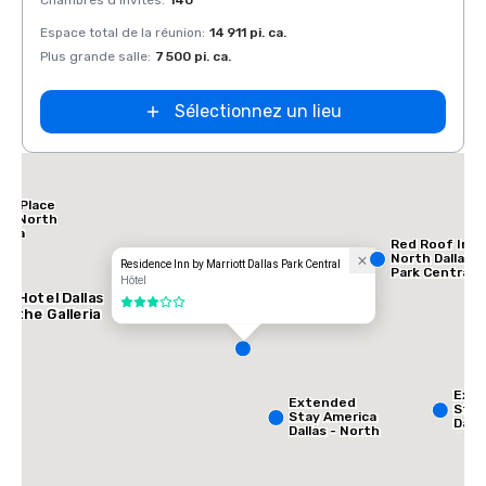
Chambres d'invités
:
140
Chamb
Espace total de la réunion
:
14 911 pi. ca.
Espace
Plus grande salle
:
7 500 pi. ca.
Plus g
Sélectionnez un lieu
tt Place
las North
leria
Red Roof Inn
North Dallas -
Residence Inn by Marriott Dallas Park Central
Park Central
Hôtel
AC Hotel Dallas
3 sur 5
by the Galleria
Ext
Extended
Stay
Stay America
Dalla
Dallas - North
Gree
- Park Central
Ave