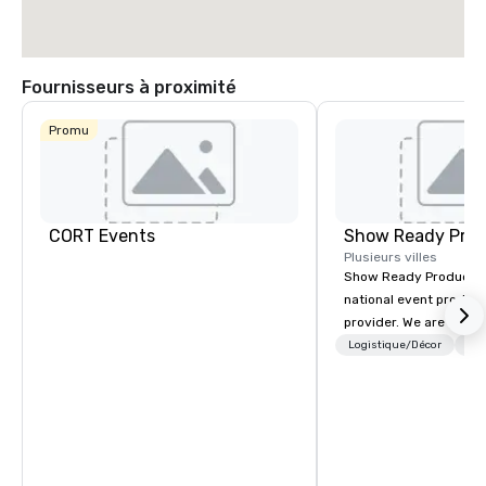
Fournisseurs à proximité
Promu
La Quinta Inn
& Suites by
Wyndham
Dallas North
Central
CORT Events
Show Ready Prod
Plusieurs villes
Show Ready Production
national event product
provider. We are your 
production partner fro
Logistique/Décor
Per
finish. Our team is ded
making sure we begin w
and leave you and you
inspired by the experi