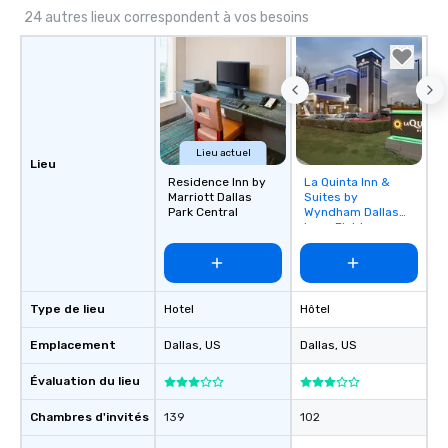
24 autres lieux correspondent à vos besoins
Lieu actuel
Lieu
Residence Inn by
La Quinta Inn &
Removed from
Marriott Dallas
Suites by
favorites
Park Central
Wyndham Dallas
Love Field
Type de lieu
Hotel
Hôtel
Emplacement
Dallas
, US
Dallas
, US
Évaluation du lieu
Chambres d'invités
139
102