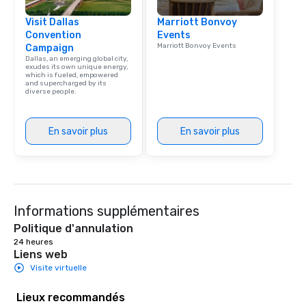
Visit Dallas
Marriott Bonvoy
Convention
Events
Marriott Bonvoy Events
Campaign
Dallas, an emerging global city,
exudes its own unique energy,
which is fueled, empowered
and supercharged by its
diverse people.
En savoir plus
En savoir plus
Informations supplémentaires
Politique d'annulation
24 heures
Liens web
Visite virtuelle
Lieux recommandés