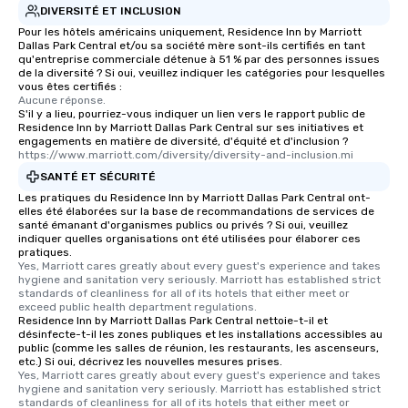
DIVERSITÉ ET INCLUSION
Pour les hôtels américains uniquement, Residence Inn by Marriott
Dallas Park Central et/ou sa société mère sont-ils certifiés en tant
qu'entreprise commerciale détenue à 51 % par des personnes issues
de la diversité ? Si oui, veuillez indiquer les catégories pour lesquelles
vous êtes certifiés :
Aucune réponse.
S'il y a lieu, pourriez-vous indiquer un lien vers le rapport public de
Residence Inn by Marriott Dallas Park Central sur ses initiatives et
engagements en matière de diversité, d'équité et d'inclusion ?
https://www.marriott.com/diversity/diversity-and-inclusion.mi
SANTÉ ET SÉCURITÉ
Les pratiques du Residence Inn by Marriott Dallas Park Central ont-
elles été élaborées sur la base de recommandations de services de
santé émanant d'organismes publics ou privés ? Si oui, veuillez
indiquer quelles organisations ont été utilisées pour élaborer ces
pratiques.
Yes, Marriott cares greatly about every guest's experience and takes 
hygiene and sanitation very seriously. Marriott has established strict 
standards of cleanliness for all of its hotels that either meet or 
exceed public health department regulations. 
Residence Inn by Marriott Dallas Park Central nettoie-t-il et
désinfecte-t-il les zones publiques et les installations accessibles au
public (comme les salles de réunion, les restaurants, les ascenseurs,
etc.) Si oui, décrivez les nouvelles mesures prises.
Yes, Marriott cares greatly about every guest's experience and takes 
hygiene and sanitation very seriously. Marriott has established strict 
standards of cleanliness for all of its hotels that either meet or 