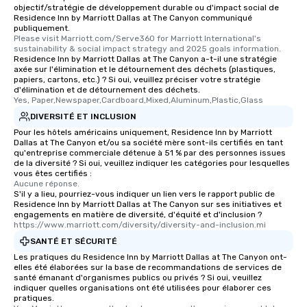
objectif/stratégie de développement durable ou d'impact social de
Residence Inn by Marriott Dallas at The Canyon communiqué
publiquement.
Please visit Marriott.com/Serve360 for Marriott International's 
sustainability & social impact strategy and 2025 goals information.
Residence Inn by Marriott Dallas at The Canyon a-t-il une stratégie
axée sur l'élimination et le détournement des déchets (plastiques,
papiers, cartons, etc.) ? Si oui, veuillez préciser votre stratégie
d'élimination et de détournement des déchets.
Yes, Paper,Newspaper,Cardboard,Mixed,Aluminum,Plastic,Glass
DIVERSITÉ ET INCLUSION
Pour les hôtels américains uniquement, Residence Inn by Marriott
Dallas at The Canyon et/ou sa société mère sont-ils certifiés en tant
qu'entreprise commerciale détenue à 51 % par des personnes issues
de la diversité ? Si oui, veuillez indiquer les catégories pour lesquelles
vous êtes certifiés :
Aucune réponse.
S'il y a lieu, pourriez-vous indiquer un lien vers le rapport public de
Residence Inn by Marriott Dallas at The Canyon sur ses initiatives et
engagements en matière de diversité, d'équité et d'inclusion ?
https://www.marriott.com/diversity/diversity-and-inclusion.mi
SANTÉ ET SÉCURITÉ
Les pratiques du Residence Inn by Marriott Dallas at The Canyon ont-
elles été élaborées sur la base de recommandations de services de
santé émanant d'organismes publics ou privés ? Si oui, veuillez
indiquer quelles organisations ont été utilisées pour élaborer ces
pratiques.