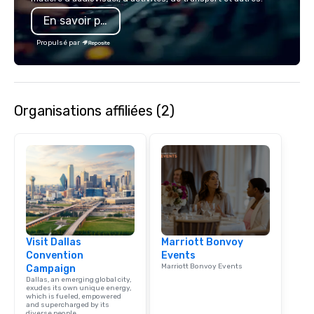
En savoir plus
Propulsé par
Organisations affiliées (2)
Visit Dallas
Marriott Bonvoy
Convention
Events
Marriott Bonvoy Events
Campaign
Dallas, an emerging global city,
exudes its own unique energy,
which is fueled, empowered
and supercharged by its
diverse people.