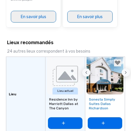
En savoir plus
En savoir plus
Lieux recommandés
24 autres lieux correspondent à vos besoins
Lieu actuel
Lieu
Residence Inn by
Sonesta Simply
Removed from
Marriott Dallas at
Suites Dallas
favorites
The Canyon
Richardson