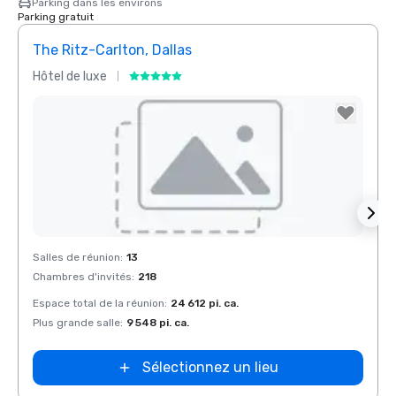
Parking dans les environs
Parking gratuit
The Ritz-Carlton, Dallas
Sher
Hôtel de luxe
Hôtel
Crowne Plaza
Dallas Market
Removed from favorites
Rem
Salles de réunion
:
13
Salles
Ctr - Love
Field
Chambres d'invités
:
218
Chamb
Espace total de la réunion
:
24 612 pi. ca.
Espace
Plus grande salle
:
9 548 pi. ca.
Plus g
Sélectionnez un lieu