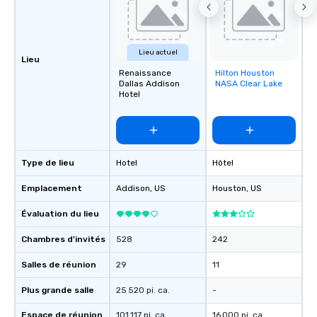
Lieu actuel
Lieu
Renaissance
Hilton Houston
Removed from
Dallas Addison
NASA Clear Lake
favorites
Hotel
Type de lieu
Hotel
Hôtel
Emplacement
Addison
, US
Houston
, US
Évaluation du lieu
Chambres d'invités
528
242
Salles de réunion
29
11
Plus grande salle
25 520 pi. ca.
-
Espace de réunion
101 117 pi. ca.
16 000 pi. ca.