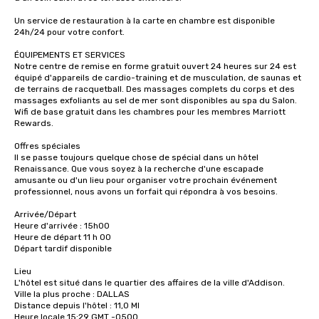
Un service de restauration à la carte en chambre est disponible 
24h/24 pour votre confort.

ÉQUIPEMENTS ET SERVICES

Notre centre de remise en forme gratuit ouvert 24 heures sur 24 est 
équipé d'appareils de cardio-training et de musculation, de saunas et 
de terrains de racquetball. Des massages complets du corps et des 
massages exfoliants au sel de mer sont disponibles au spa du Salon. 
Wifi de base gratuit dans les chambres pour les membres Marriott 
Rewards.

Offres spéciales

Il se passe toujours quelque chose de spécial dans un hôtel 
Renaissance. Que vous soyez à la recherche d'une escapade 
amusante ou d'un lieu pour organiser votre prochain événement 
professionnel, nous avons un forfait qui répondra à vos besoins. 

Arrivée/Départ

Heure d'arrivée : 15h00 

Heure de départ 11 h 00 

Départ tardif disponible 

Lieu

L'hôtel est situé dans le quartier des affaires de la ville d'Addison. 

Ville la plus proche : DALLAS 

Distance depuis l'hôtel : 11,0 MI 

Heure locale 15:29 GMT -0500 
