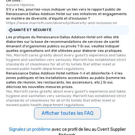
certifiés :
Aucune réponse.
S'il y a lieu, pourriez-vous indiquer un lien vers le rapport public de
Renaissance Dallas Addison Hotel sur ses initiatives et engagements
en matière de diversité, d'équité et d'inclusion ?
https://www.marriott.com/diversity/diversity-and-inclusion.mi
SANTÉ ET SÉCURITÉ
Les pratiques du Renaissance Dallas Addison Hotel ont-elles été
élaborées sur la base de recommandations de services de santé
émanant d'organismes publics ou privés ? Si oui, veuillez indiquer
quelles organisations ont été utilisées pour élaborer ces pratiques.
Yes, Marriott cares greatly about every guest's experience and takes 
hygiene and sanitation very seriously. Marriott has established strict 
standards of cleanliness for all of its hotels that either meet or 
exceed public health department regulations. 
Renaissance Dallas Addison Hotel nettoie-t-il et désinfecte-t-il les
zones publiques et les installations accessibles au public (comme les
salles de réunion, les restaurants, les ascenseurs, etc.) Si oui,
décrivez les nouvelles mesures prises.
Yes, Marriott cares greatly about every guest's experience and takes 
hygiene and sanitation very seriously. Marriott has established strict 
standards of cleanliness for all of its hotels that either meet or 
exceed public health department regulations. 
Afficher toutes les FAQ
Signalez un problème
avec ce profil de lieu au Cvent Supplier