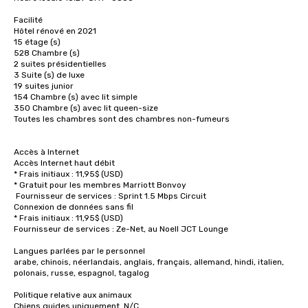
Facilité

Hôtel rénové en 2021

15 étage (s) 

528 Chambre (s) 

2 suites présidentielles

3 Suite (s) de luxe 

19 suites junior 

154 Chambre (s) avec lit simple 

350 Chambre (s) avec lit queen-size 

Toutes les chambres sont des chambres non-fumeurs 

Accès à Internet

Accès Internet haut débit 

* Frais initiaux : 11,95$ (USD) 

* Gratuit pour les membres Marriott Bonvoy

 Fournisseur de services : Sprint 1.5 Mbps Circuit 

Connexion de données sans fil 

* Frais initiaux : 11,95$ (USD) 

Fournisseur de services : Ze-Net, au Noell JCT Lounge 

Langues parlées par le personnel

arabe, chinois, néerlandais, anglais, français, allemand, hindi, italien, 
polonais, russe, espagnol, tagalog 

Politique relative aux animaux

Chiens guides uniquement. N/C 
