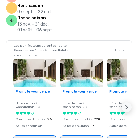
Hors saison
07 sept. - 22 oct.
Basse saison
13 nov. - 31 déc.
01 août - 06 sept.
Les planificateurs qui ont consulté
Renaissance Dallas Addison Hotel ont
5 lieux
aussi consulté
Promote your venue
Promote your venue
Promote your ve
Hôtel de luxe à
Hôtel de luxe à
Hôtel de luxe à
Washington
, DC
Washington
, DC
Washington
, DC
Chambres d'invités
:
237
Chambres d'invités
:
220
Chambres d'invité
Salles de réunion
:
8
Salles de réunion
:
17
Salles de réunion
: