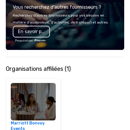
group dining, plus full
Vous recherchez d'autres fournisseurs ?
catering and contactl
delivery options.
Recherchez d'autres fournisseurs pour vos besoins en
matière d'audiovisuel, d'activités, de transport et autres.
En savoir plus
Propulsé par
Organisations affiliées (1)
Marriott Bonvoy
Events