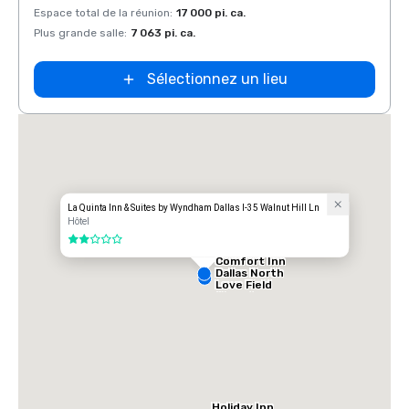
Espace total de la réunion
:
17 000 pi. ca.
Espace
Plus grande salle
:
7 063 pi. ca.
Plus g
Sélectionnez un lieu
La Quinta Inn & Suites by Wyndham Dallas I-35 Walnut Hill Ln
Hôtel
2 sur 5
Comfort Inn
Dallas North
Love Field
Airport
Holiday Inn