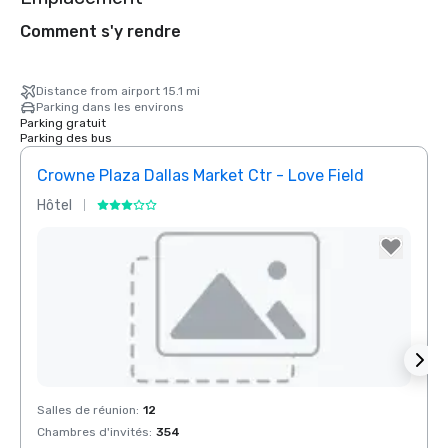
Comment s'y rendre
Distance from airport 15.1 mi
Parking dans les environs
Parking gratuit
Parking des bus
Crowne Plaza Dallas Market Ctr - Love Field
Holid
Hôtel
Hôtel
Removed from favorites
Rem
Salles de réunion
:
12
Salles
Chambres d'invités
:
354
Chamb