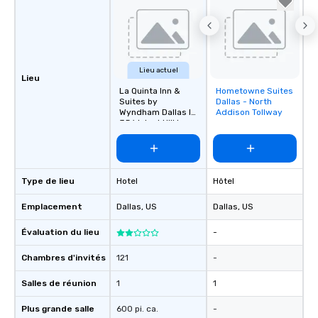
Lieu actuel
Lieu
La Quinta Inn &
Hometowne Suites
Removed from
Suites by
Dallas - North
favorites
Wyndham Dallas I-
Addison Tollway
35 Walnut Hill Ln
Type de lieu
Hotel
Hôtel
Emplacement
Dallas
, US
Dallas
, US
Évaluation du lieu
-
Chambres d'invités
121
-
Salles de réunion
1
1
Plus grande salle
600 pi. ca.
-