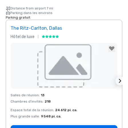
Distance from airport 7 mi
Parking dans les environs
Parking gratuit
The Ritz-Carlton, Dallas
Sher
Hôtel de luxe
Hôtel
La Quinta Inn
& Suites by
Wyndham
Dallas North
Central
Removed from favorites
Rem
Salles de réunion
:
13
Salles
Chambres d'invités
:
218
Chamb
Espace total de la réunion
:
24 612 pi. ca.
Espace
Plus grande salle
:
9 548 pi. ca.
Plus g