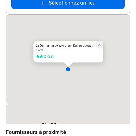
Sélectionnez un lieu
La Quinta Inn by Wyndham Dallas Uptown
Hôtel
2 sur 5
iott
arket
The Ritz-
Carlton, Dallas
Fournisseurs à proximité