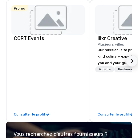
Sheraton
Dallas Hotel
Promu
Crowne Plaza
Dallas
Downtown
CORT Events
ilixr Creative
Plusieurs villes
Our mission is to prov
kind culinary experien
you and your guests wi
memories and satiated
Activité
Restauratio
detail is meticulously 
our commitment to hosp
over 40 years of expe
in some of the world'
acclaimed restaurants,
of excellence rarely fo
Consulter le profil
Consulter le profil
catering industry.
Vous recherchez d'autres fournisseurs ?