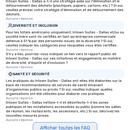
Intown Suites - Dallas a-t-il une stratégie axée sur l'élimination et le
détournement des déchets (plastiques, papiers, cartons, etc.) ? Si oui,
veuillez préciser votre stratégie d'élimination et de détournement des
déchets.
Aucune réponse.
DIVERSITÉ ET INCLUSION
Pour les hôtels américains uniquement, Intown Suites - Dallas et/ou sa
société mère sont-ils certifiés en tant qu'entreprise commerciale
détenue à 51 % par des personnes issues de la diversité ? Si oui,
veuillez indiquer les catégories pour lesquelles vous êtes certifiés :
Aucune réponse.
S'il y a lieu, pourriez-vous indiquer un lien vers le rapport public de
Intown Suites - Dallas sur ses initiatives et engagements en matière
de diversité, d'équité et d'inclusion ?
Aucune réponse.
SANTÉ ET SÉCURITÉ
Les pratiques du Intown Suites - Dallas ont-elles été élaborées sur la
base de recommandations de services de santé émanant
d'organismes publics ou privés ? Si oui, veuillez indiquer quelles
organisations ont été utilisées pour élaborer ces pratiques.
Aucune réponse.
Intown Suites - Dallas nettoie-t-il et désinfecte-t-il les zones
publiques et les installations accessibles au public (comme les salles
de réunion, les restaurants, les ascenseurs, etc.) Si oui, décrivez les
nouvelles mesures prises.
Aucune réponse.
Afficher toutes les FAQ