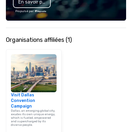
En savoir plus
Propulsé par
Organisations affiliées (1)
Visit Dallas
Convention
Campaign
Dallas, an emerging global city,
exudes its own unique energy,
which is fueled, empowered
and supercharged by its
diverse people.