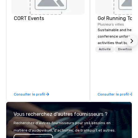
CORT Events
Go! Running Tour
Plusieurs villes
Sustainable and healt
conference unforgetta
activities that boost 
lower carbon footprint
Activité
Divertisseme
world on the run with e
running guides.
Consulter le profil
Consulter le profil
Vous recherchez d'autres fournisseurs ?
Recherchez d'autres fournisseurs pour vos besoins en
matière d'audiovisuel, d'activités, de transport et autres.