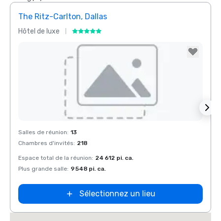
The Ritz-Carlton, Dallas
Crow
Hôtel de luxe
Hôtel
Removed from favorites
Rem
Salles de réunion
:
13
Salles
Chambres d'invités
:
218
Chamb
Espace total de la réunion
:
24 612 pi. ca.
Espace
Plus grande salle
:
9 548 pi. ca.
Plus g
Sélectionnez un lieu