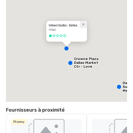
Intown Suites - Dallas
Hôtel
1 sur 5
Crowne Plaza
Dallas Market
Ctr - Love
Field
Dalla
Suite
Medic
Cent
Fournisseurs à proximité
Promu