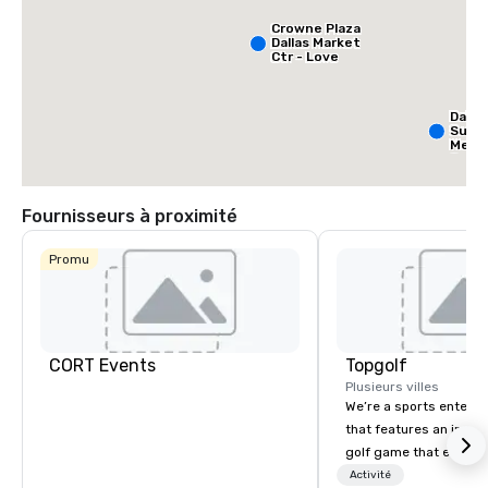
Crowne Plaza
Dallas Market
Ctr - Love
Field
Dalla
Suite
Medic
Cent
Fournisseurs à proximité
Promu
CORT Events
Topgolf
Plusieurs villes
We’re a sports entert
that features an inclu
golf game that everyo
Paired with an outsta
Activité