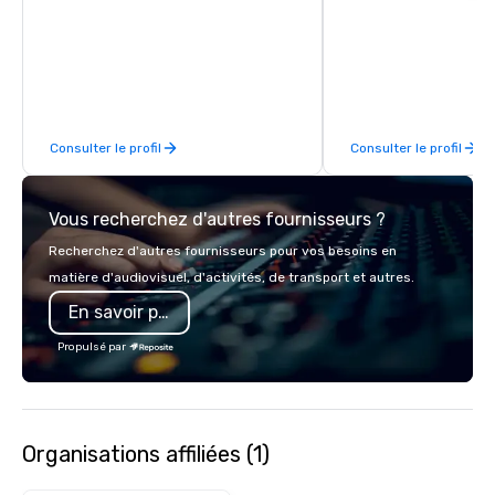
beverage menu, climat
hitting bays and music
has an energetic hum 
feel right when you wa
door.
Consulter le profil
Consulter le profil
Vous recherchez d'autres fournisseurs ?
Recherchez d'autres fournisseurs pour vos besoins en
matière d'audiovisuel, d'activités, de transport et autres.
En savoir plus
Propulsé par
Organisations affiliées (1)