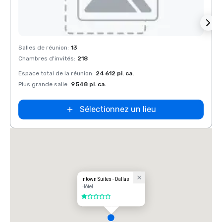
Removed from favorites
Rem
Salles de réunion
:
13
Salles
Chambres d'invités
:
218
Chamb
Espace total de la réunion
:
24 612 pi. ca.
Espace
Plus grande salle
:
9 548 pi. ca.
Plus g
Sélectionnez un lieu
Intown Suites - Dallas
Hôtel
1 sur 5