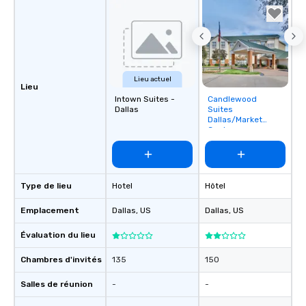
Lieu actuel
Lieu
Intown Suites -
Candlewood
Removed from
Dallas
Suites
favorites
Dallas/Market
Center
Type de lieu
Hotel
Hôtel
Emplacement
Dallas
, US
Dallas
, US
Évaluation du lieu
Chambres d'invités
135
150
Salles de réunion
-
-