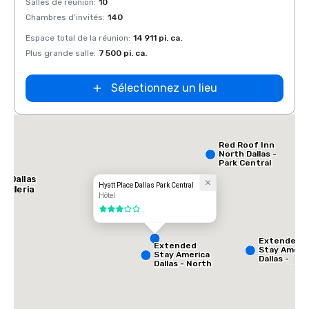
Salles de réunion
:
10
Salles
Chambres d'invités
:
140
Chamb
Espace total de la réunion
:
14 911 pi. ca.
Espace
Plus grande salle
:
7 500 pi. ca.
Plus g
Sélectionnez un lieu
ce
th
Red Roof Inn
North Dallas -
Park Central
l Dallas
Hyatt Place Dallas Park Central
Galleria
Hôtel
3 sur 5
Extended
Extended
Stay Ameri
Stay America
Dallas -
Dallas - North
Greenville
- Park Central
Avenue