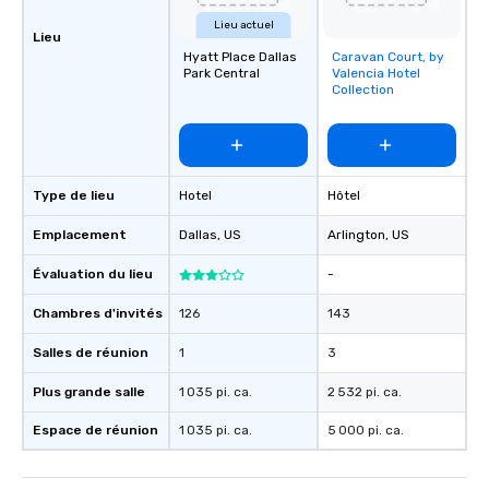
Lieu actuel
Lieu
Hyatt Place Dallas
Caravan Court, by
Removed from
Park Central
Valencia Hotel
favorites
Collection
Type de lieu
Hotel
Hôtel
Emplacement
Dallas
, US
Arlington
, US
Évaluation du lieu
-
Chambres d'invités
126
143
Salles de réunion
1
3
Plus grande salle
1 035 pi. ca.
2 532 pi. ca.
Espace de réunion
1 035 pi. ca.
5 000 pi. ca.