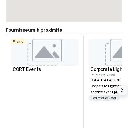
Fournisseurs à proximité
La Quinta Inn
& Suites by
Promu
Wyndham
Dallas North
Central
CORT Events
Plusieurs villes
CREATE A LASTING IM
Corporate Lighting and 
service event produc
specializing in concer
Logistique/Décor
conventions, festivals
special events. Our dy
experts creatively tr
into unique visual, ton