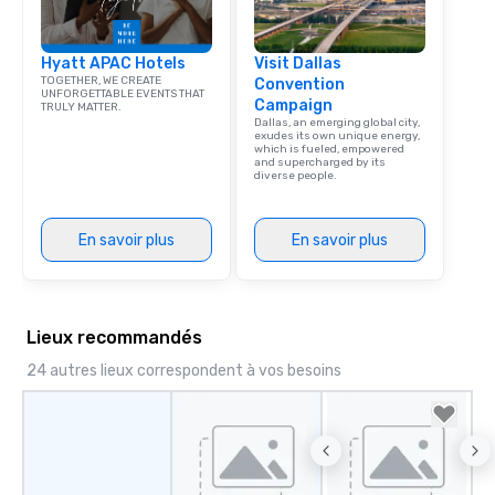
Hyatt APAC Hotels
Visit Dallas
TOGETHER, WE CREATE
Convention
UNFORGETTABLE EVENTS THAT
Campaign
TRULY MATTER.
Dallas, an emerging global city,
exudes its own unique energy,
which is fueled, empowered
and supercharged by its
diverse people.
En savoir plus
En savoir plus
Lieux recommandés
24 autres lieux correspondent à vos besoins