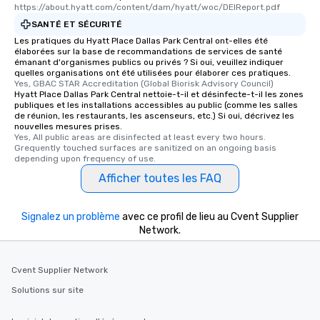
https://about.hyatt.com/content/dam/hyatt/woc/DEIReport.pdf
SANTÉ ET SÉCURITÉ
Les pratiques du Hyatt Place Dallas Park Central ont-elles été
élaborées sur la base de recommandations de services de santé
émanant d'organismes publics ou privés ? Si oui, veuillez indiquer
quelles organisations ont été utilisées pour élaborer ces pratiques.
Yes, GBAC STAR Accreditation (Global Biorisk Advisory Council)
Hyatt Place Dallas Park Central nettoie-t-il et désinfecte-t-il les zones
publiques et les installations accessibles au public (comme les salles
de réunion, les restaurants, les ascenseurs, etc.) Si oui, décrivez les
nouvelles mesures prises.
Yes, All public areas are disinfected at least every two hours. 
Grequently touched surfaces are sanitized on an ongoing basis 
depending upon frequency of use.
Afficher toutes les FAQ
Signalez un problème
avec ce profil de lieu au Cvent Supplier
Network.
Cvent Supplier Network
Solutions sur site