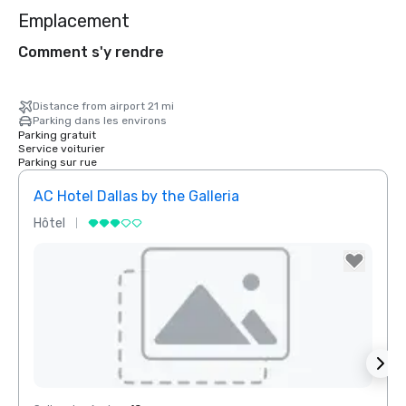
Emplacement
Comment s'y rendre
Distance from airport 21 mi
Parking dans les environs
Parking gratuit
Service voiturier
Parking sur rue
AC Hotel Dallas by the Galleria
Hôtel
Hôtel
Removed from favorites
Rem