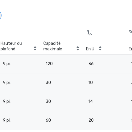
Hauteur du
Capacité
plafond
maximale
En U
E
9 pi.
120
36
9 pi.
30
10
9 pi.
30
14
9 pi.
60
20