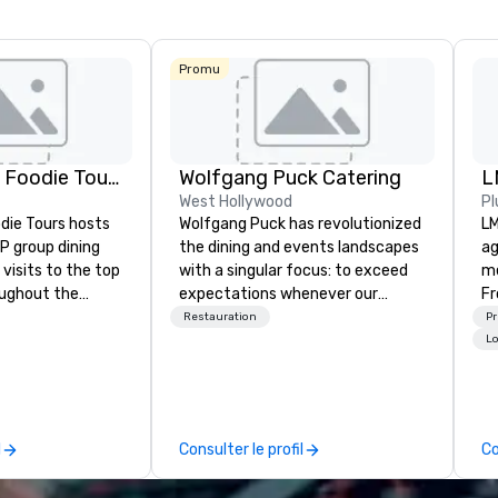
Promu
Lip Smacking Foodie Tours
Wolfgang Puck Catering
L
West Hollywood
Pl
die Tours hosts
Wolfgang Puck has revolutionized
LM
P group dining
the dining and events landscapes
ag
visits to the top
with a singular focus: to exceed
me
oughout the
expectations whenever our
Fr
hoose either a
guests gather for a meal.
br
Restauration
P
 or evening dine-
Austrian-born Chef Wolfgang
gi
Lo
ups are escorted
Puck founded Wolfgang Puck
fu
he best tables in
Catering in 1998, bringing best-in-
al
e most-sought-
class catering and dining services
we h
s to enjoy a
to diverse environments. Our
ma
l
Consulter le profil
Co
ure dishes and
team continues to set the
ch
t each venue, all
standard for culinary excellence,
in