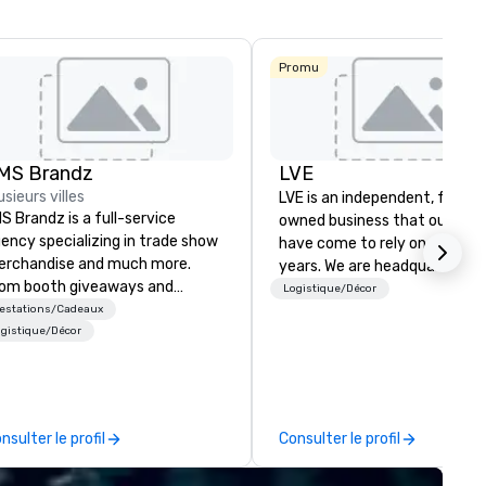
Av
Promu
MS Brandz
LVE
La Quinta Inn
usieurs villes
LVE is an independent, family
& Suites by
Wyndham
S Brandz is a full-service
owned business that our clie
Dallas North
ency specializing in trade show
have come to rely on for ove
Central
rchandise and much more.
years. We are headquartered 
om booth giveaways and
Las Vegas and have satellite
Logistique/Décor
anded apparel to executive
restations/Cadeaux
offices in Nashville, Denver, Da
fting, displays, banners, signage,
gistique/Décor
and Orlando that offer
lfillment, logistics, shipping,
comprehensive tradeshow a
ong with e-commerce solutions
exposition services in every 
andle it all. While there are
North American market. With 
ny promotional companies to
capabilities in general
nsulter le profil
Consulter le profil
oose from, our 20+ years of
contracting, custom exhibit
dustry experience and
building, graphic design, detail