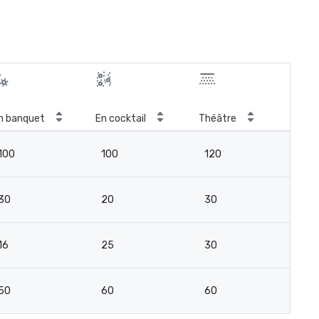
n banquet
En cocktail
Théâtre
Sal
100
100
120
9
30
20
30
2
16
25
30
15
50
60
60
4