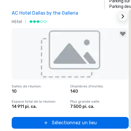
Parking sur
Parking des
AC Hotel Dallas by the Galleria
T
Hôtel
H
Removed from favorites
Salles de réunion
:
Chambres d'invités
:
S
10
140
Espace total de la réunion
:
Plus grande salle
:
E
14 911 pi. ca.
7 500 pi. ca.
5
Sélectionnez un lieu