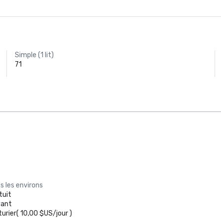
Simple (1 lit)
71
s les environs
tuit
yant
turier
(
10,00 $US
/
jour
)