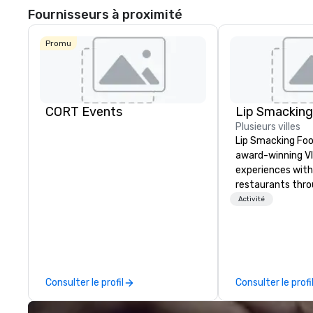
Fournisseurs à proximité
Promu
CORT Events
Plusieurs villes
Lip Smacking Foo
award-winning VI
experiences with 
restaurants thr
United States. C
Activité
daytime activity
around where gro
immediately to t
the house at th
after restaurant
Consulter le profil
Consulter le profi
parade of signat
craft cocktails a