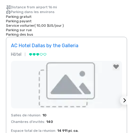
Distance from airport 16 mi
Parking dans les environs
Parking gratuit
Parking payant
Service voiturier
(
10,00 $US
/
jour
)
Parking sur rue
Parking des bus
AC Hotel Dallas by the Galleria
The 
Hôtel
Hôtel
Removed from favorites
Rem
Salles de réunion
:
10
Salles
Chambres d'invités
:
140
Chamb
Espace total de la réunion
:
14 911 pi. ca.
Espace