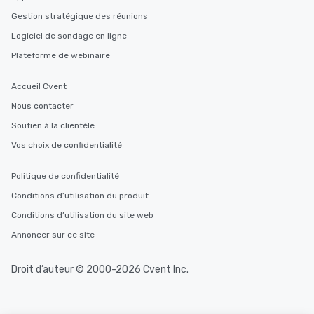
interactive experience
Gestion stratégique des réunions
along the way exclusive
ensuring there is neve
Logiciel de sondage en ligne
Different Types of Cuis
Plateforme de webinaire
experiences offer the a
several renowned rest
Accueil Cvent
convenient outing, inc
Nous contacter
and your guests might
discovered otherwise 
Soutien à la clientèle
at a typical corporate 
Vos choix de confidentialité
a way to try some of t
in the city and dive in
Politique de confidentialité
cuisines and dishes. Al
Conditions d’utilisation du produit
selected dishes are cu
high standards to ensu
Conditions d’utilisation du site web
delight any palate. Tours Available
Annoncer sur ce site
from Day to Night With
group experience, bookin
Droit d’auteur © 2000-2026 Cvent Inc.
key. Whether you desir
business hours or earl
after work, we can coo