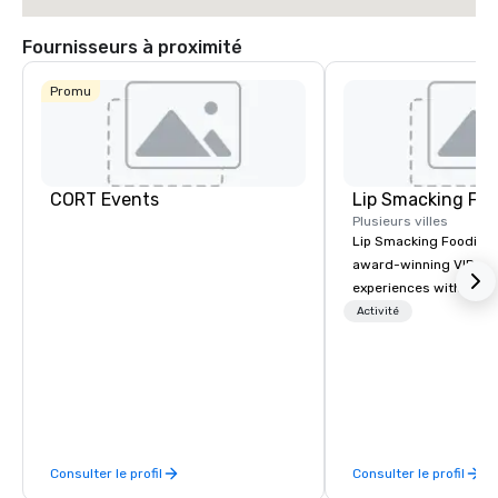
Fournisseurs à proximité
Promu
CORT Events
Lip Smacking Foo
Plusieurs villes
Lip Smacking Foodie T
award-winning VIP gro
experiences with visits
restaurants throughou
Activité
States. Choose either
activity or evening d
groups are escorted i
the best tables in the 
most-sought-after res
enjoy a parade of sign
Consulter le profil
Consulter le profil
and craft cocktails at 