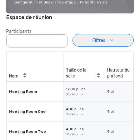
configuration et des plans d’étage interactifs en 3D.
Espace de réunion
Participants
Filtres
Taille de la
Hauteur du
Nom
salle
plafond
1 600 pi. ca.
Meeting Room
9 pi.
61 x 26 pi. ca.
400 pi. ca.
Meeting Room One
9 pi.
31 x 26 pi. ca.
400 pi. ca.
Meeting Room Two
9 pi.
31 x 26 pi. ca.