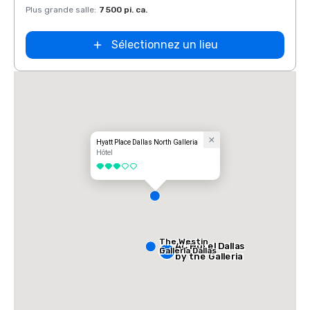
Plus grande salle
:
7 500 pi. ca.
Plus g
Sélectionnez un lieu
Hyatt Place Dallas North Galleria
Hôtel
3 sur 5
The Westin
AC Hotel Dallas
Galleria Dallas
by the Galleria