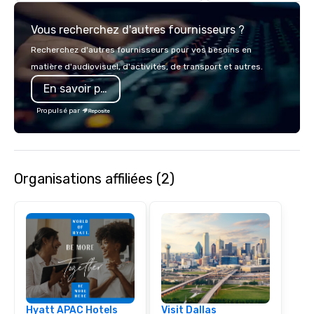
with complete VIP serv
experience gives gues
Vous recherchez d'autres fournisseurs ?
opportunity to sit next 
colleagues at each ven
Recherchez d'autres fournisseurs pour vos besoins en
mingle, and easily net
matière d'audiovisuel, d'activités, de transport et autres.
is led by a professiona
En savoir plus
specializing in escort
with utmost care, who
Propulsé par
each experience with 
engaging information 
Lip Smacking Foodie T
entertaining activity 
Organisations affiliées (2)
dining experience meld
that are sure to add ne
meeting events, from 
team building. All-Inclusive Group
Dining When meeting p
corporate group event
Smacking Foodie Tours,
group is assured a top
experience with three 
Hyatt APAC Hotels
Visit Dallas
signature dishes at ea