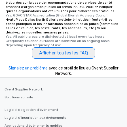
élaborées sur la base de recommandations de services de santé
remember. Our one-of-
émanant d'organismes publics ou privés ? Si oui, veuillez indiquer
are special, from the fi
quelles organisations ont été utilisées pour élaborer ces pratiques.
Yes, GBAC STAR Accreditation (Global Biorisk Advisory Council)
last. It’s an experienc
Hyatt Place Dallas North Galleria nettoie-t-il et désinfecte-t-il les
will reminisce about lo
zones publiques et les installations accessibles au public (comme les
leave. Location, Location, Location
salles de réunion, les restaurants, les ascenseurs, etc.) Si oui,
décrivez les nouvelles mesures prises.
One of the best reason
Yes, All public areas are disinfected at least every two hours. 
convenient and efficie
Grequently touched surfaces are sanitized on an ongoing basis 
depending upon frequency of use.
experience is designed
restaurants are within
Afficher toutes les FAQ
walking distance of ea
short stroll allows you
Signalez un problème
avec ce profil de lieu au Cvent Supplier
members a chance to 
Network.
networking opportunit
heading to the next pl
itinerary. You Get a Dinner and a Show
Cvent Supplier Network
Our tours offer an exqu
Solutions sur site
entertainment. All tour
knowledgeable, profes
Logiciel de gestion d'événement
who leads the group on
offering engaging tidb
Logiciel d'inscription aux événements
fascinating stories. S
Applications d'événements mobiles