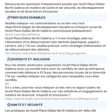
about waiting in line to
Découvrez les questions fréquemment posées par Hyatt Place Dallas
restaurant or being sh
North Galleria en matière de santé et de sécurité, de développement
than desirable table. O
durable et de diversité et d'inclusion.
everyone is treated lik
PRATIQUES DURABLES
immediate seating upon
Veuillez indiquer vos commentaires ou un lien vers tout
What’s more, your gro
objectif/stratégie de développement durable ou d'impact social de
Hyatt Place Dallas North Galleria communiqué publiquement.
a special warm welcom
Hyatt.com/WorldOfCare
from the restaurant c
Hyatt Place Dallas North Galleria a-t-il une stratégie axée sur
l'élimination et le détournement des déchets (plastiques, papiers,
be printed featuring yo
cartons, etc.) ? Si oui, veuillez préciser votre stratégie d'élimination et
which can be an added 
de détournement des déchets.
those Instagram mome
Yes, Plastic reduction initiatives and recycling programs.
For added ease, we ca
DIVERSITÉ ET INCLUSION
transportation pick-up
Pour les hôtels américains uniquement, Hyatt Place Dallas North
as well as an event ph
Galleria et/ou sa société mère sont-ils certifiés en tant qu'entreprise
commerciale détenue à 51 % par des personnes issues de la diversité
for groups that desire 
? Si oui, veuillez indiquer les catégories pour lesquelles vous êtes
experience, we can als
certifiés :
NA
an evening helicopter 
S'il y a lieu, pourriez-vous indiquer un lien vers le rapport public de
glittering lights of The S
Hyatt Place Dallas North Galleria sur ses initiatives et engagements en
Memorable Experience f
matière de diversité, d'équité et d'inclusion ?
https://about.hyatt.com/content/dam/hyatt/woc/DEIReport.pdf
Smacking Foodie Tours
SANTÉ ET SÉCURITÉ
to gather and dine tha
experienced, and all ar
Les pratiques du Hyatt Place Dallas North Galleria ont-elles été