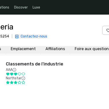
ations
Discover
Luxe
eria
 75254
|
Contactez-nous
s
Emplacement
Affiliations
Foire aux questio
Classements de l'industrie
AAA
Northstar