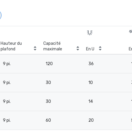
Hauteur du
Capacité
plafond
maximale
En U
E
9 pi.
120
36
9 pi.
30
10
9 pi.
30
14
9 pi.
60
20