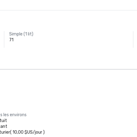
Simple (1 lit)
71
s les environs
tuit
yant
turier
(
10,00 $US
/
jour
)