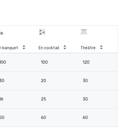
n banquet
En cocktail
Théâtre
Sal
100
100
120
9
30
20
30
2
16
25
30
15
50
60
60
4