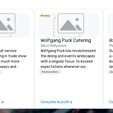
Promu
Wolfgang Puck Catering
il
West Hollywood
Pl
ull-service
Wolfgang Puck has revolutionized
Ou
ing in trade show
the dining and events landscapes
a-
 much more.
with a singular focus: to exceed
le
aways and
expectations whenever our
la
to executive
guests gather for a meal.
pa
Restauration
Ac
 banners, signage,
Austrian-born Chef Wolfgang
me
ics, shipping,
Puck founded Wolfgang Puck
co
mmerce solutions
Catering in 1998, bringing best-in-
ov
class catering and dining services
wo
l companies to
to diverse environments. Our
mo
l
Consulter le profil
Co
 20+ years of
team continues to set the
br
nce and
standard for culinary excellence,
fo