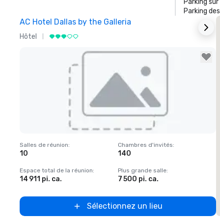
Parking sur
Parking des
AC Hotel Dallas by the Galleria
T
Hôtel
H
Removed from favorites
Salles de réunion
:
Chambres d'invités
:
S
10
140
Espace total de la réunion
:
Plus grande salle
:
E
14 911 pi. ca.
7 500 pi. ca.
5
Sélectionnez un lieu