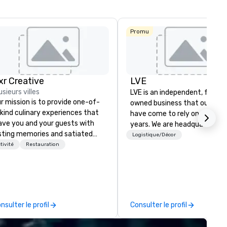
Av
Promu
ixr Creative
LVE
La Quinta Inn
usieurs villes
LVE is an independent, family
& Suites by
Wyndham
r mission is to provide one-of-
owned business that our clie
Dallas North
kind culinary experiences that
have come to rely on for ove
Central
ave you and your guests with
years. We are headquartered 
sting memories and satiated
Las Vegas and have satellite
Logistique/Décor
lates. Every detail is
tivité
Restauration
offices in Nashville, Denver, Da
ticulously thought out, and our
and Orlando that offer
mmitment to hospitality, with
comprehensive tradeshow a
er 40 years of experience
exposition services in every 
rking in some of the world's
North American market. With 
st acclaimed restaurants,
capabilities in general
nsulter le profil
Consulter le profil
ings a level of excellence rarely
contracting, custom exhibit
und in the catering industry.
building, graphic design, detail