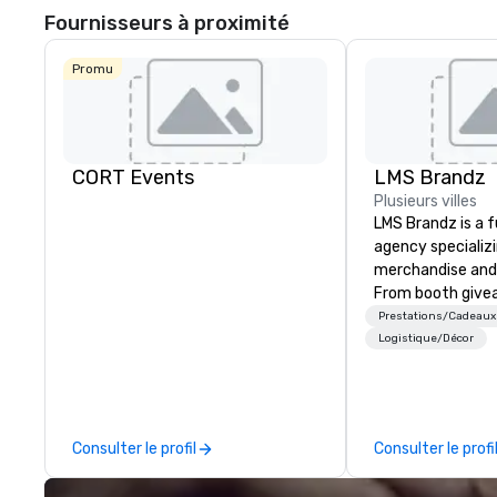
Fournisseurs à proximité
Promu
CORT Events
LMS Brandz
Plusieurs villes
LMS Brandz is a f
agency specializ
merchandise and
From booth give
branded apparel 
Prestations/Cadeaux
gifting, displays,
Logistique/Décor
fulfillment, logist
along with e-co
we handle it all. While there are
many promotiona
Consulter le profil
Consulter le profi
choose from, our
industry experie